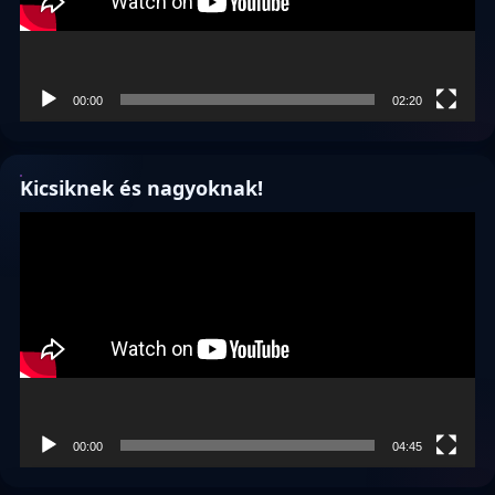
00:00
02:20
Kicsiknek és nagyoknak!
Videólejátszó
00:00
04:45