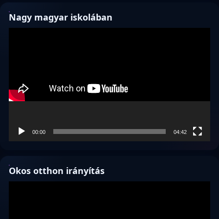
Nagy magyar iskolában
Videólejátszó
00:00
04:42
Okos otthon irányítás
Videólejátszó