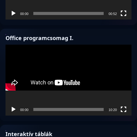
00:00
00:52
Office programcsomag I.
Videólejátszó
00:00
10:20
Interaktív táblák