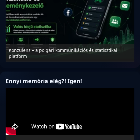
Konzulens – a polgári kommunikációs és statisztikai
N
platform
f
Ennyi memória elég?! Igen!
Videólejátszó