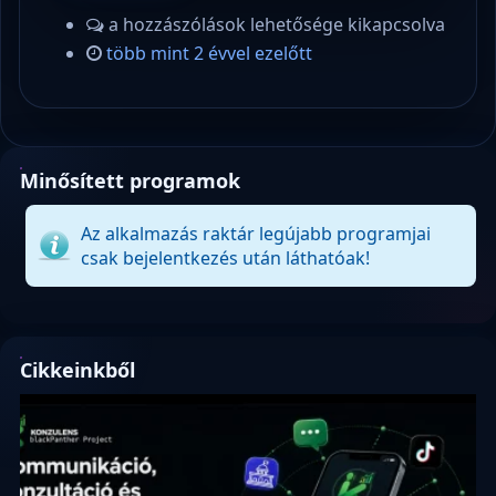
a hozzászólások lehetősége kikapcsolva
több mint 2 évvel ezelőtt
Minősített programok
Az alkalmazás raktár legújabb programjai
csak bejelentkezés után láthatóak!
Cikkeinkből