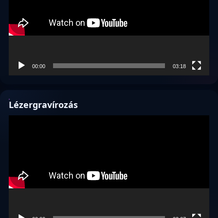
00:00
03:18
Lézergravírozás
Videólejátszó