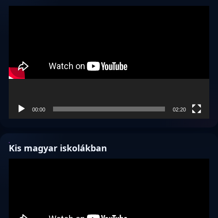
Videólejátszó
00:00
02:20
Kis magyar iskolákban
Videólejátszó