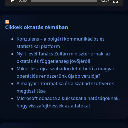
00:00
02:07
Cikkek oktatás témában
Konzulens – a polgári kommunikációs és
statisztikai platform
Nyílt levél Tanács Zoltán miniszter úrnak, az
oktatás és függetlenség jövőjéről!
Mikor lesz újra szabadon letölthető a magyar
operációs rendszerünk újabb verziója?
A magyar informatika és a szabad szoftverek
megtisztítása
Microsoft odaadta a kulcsokat a hatóságoknak,
hogy visszafejthessék az adatokat.