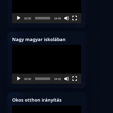
00:00
04:45
Nagy magyar iskolában
Videólejátszó
00:00
04:42
Okos otthon irányítás
Videólejátszó