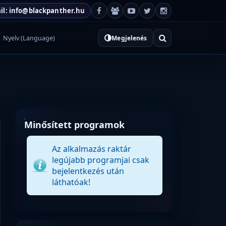
il: info@blackpanther.hu
Nyelv (Language)
Megjelenés
Minősített programok
Az alkalmazás raktár
legújabb programjai csak
bejelentkezés után
láthatóak!