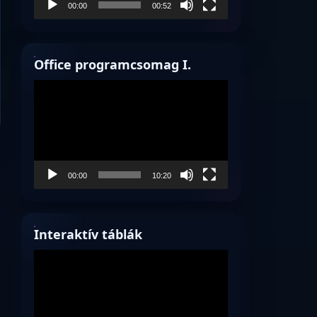
00:00
00:52
Office programcsomag I.
Videólejátszó
00:00
10:20
Interaktív táblák
Videólejátszó