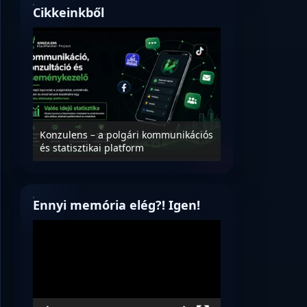
Cikkeinkből
Nyílt levél Tanác
essék
Konzulens – a polgári kommunikációs
úrnak, az oktatá
és statisztikai platform
jövőjéről!
Ennyi memória elég?! Igen!
Videólejátszó