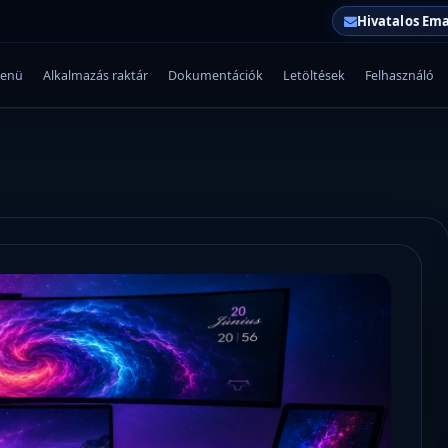
Hivatalos Ema
enü
Alkalmazás raktár
Dokumentációk
Letöltések
Felhasználó