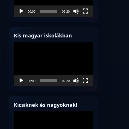
00:00
02:20
Kis magyar iskolákban
Videólejátszó
00:00
02:20
Kicsiknek és nagyoknak!
Videólejátszó