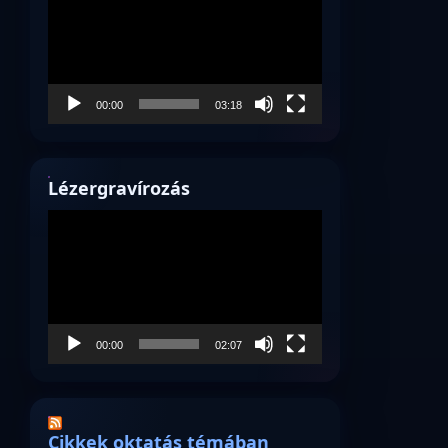
00:00
03:18
Lézergravírozás
Videólejátszó
00:00
02:07
Cikkek oktatás témában