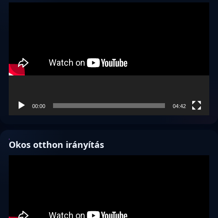
Videólejátszó
00:00
04:42
Okos otthon irányítás
Videólejátszó