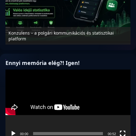
Konzulens – a polgári kommunikációs és statisztikai
N
platform
f
Ennyi memória elég?! Igen!
Videólejátszó
00:00
00:52