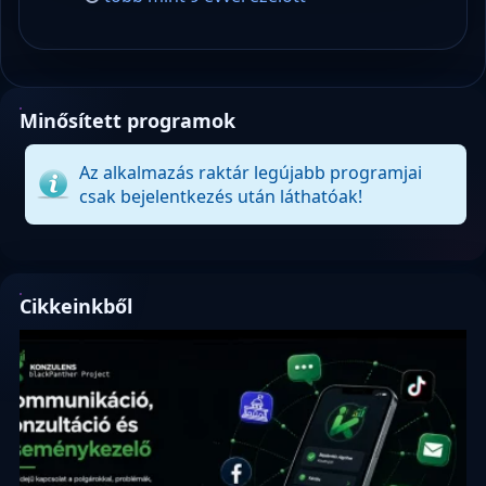
Minősített programok
Az alkalmazás raktár legújabb programjai
csak bejelentkezés után láthatóak!
Cikkeinkből