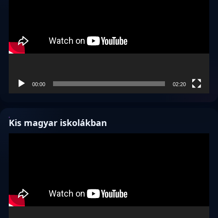
00:00
02:20
Kis magyar iskolákban
Videólejátszó