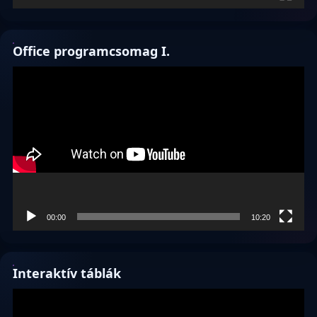
Office programcsomag I.
Videólejátszó
00:00
10:20
Interaktív táblák
Videólejátszó