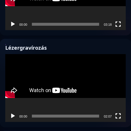
00:00
03:18
Lézergravírozás
Videólejátszó
00:00
02:07