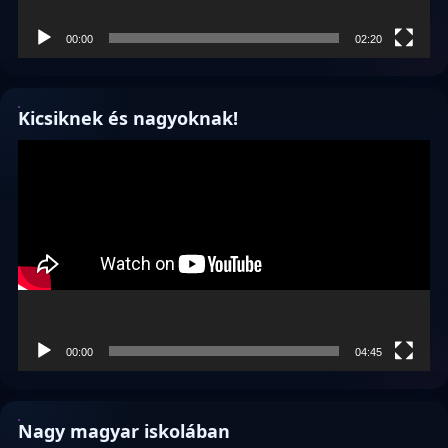
00:00
02:20
Kicsiknek és nagyoknak!
Videólejátszó
00:00
04:45
Nagy magyar iskolában