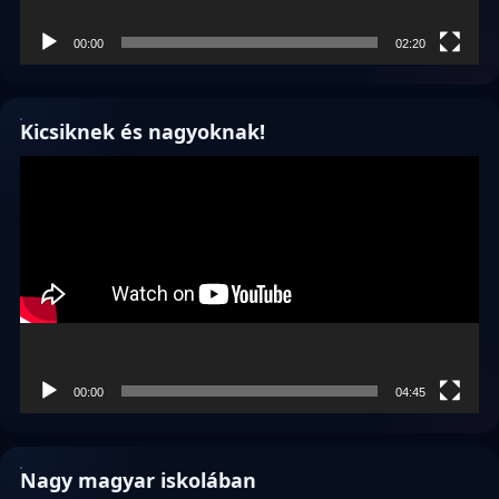
00:00
02:20
Kicsiknek és nagyoknak!
Videólejátszó
00:00
04:45
Nagy magyar iskolában