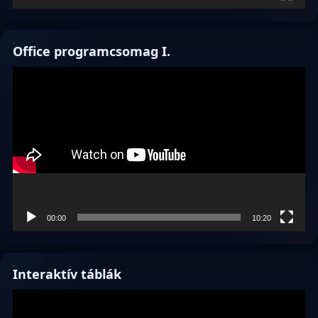
Office programcsomag I.
Videólejátszó
00:00
10:20
Interaktív táblák
Videólejátszó