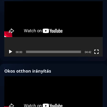
Videólejátszó
00:00
04:42
Okos otthon irányítás
Videólejátszó