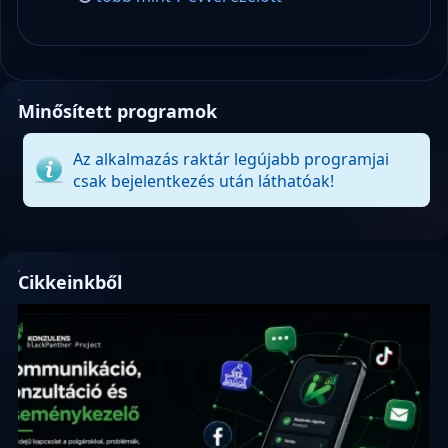
Minősített programok
Az alkalmazás raktár legújabb programjai
csak bejelentkezés után láthatóak!
Cikkeinkből