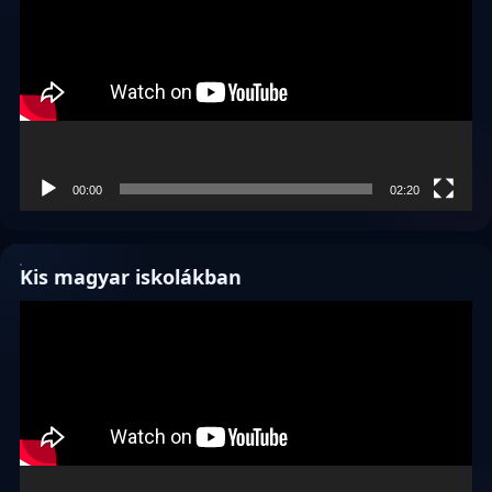
00:00
02:20
Kis magyar iskolákban
Videólejátszó