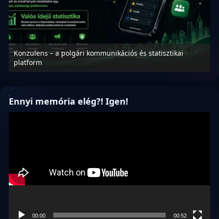
Konzulens – a polgári kommunikációs és statisztikai
N
platform
f
Ennyi memória elég?! Igen!
Videólejátszó
00:00
00:52