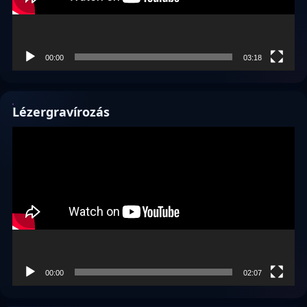
00:00
03:18
Lézergravírozás
Videólejátszó
00:00
02:07