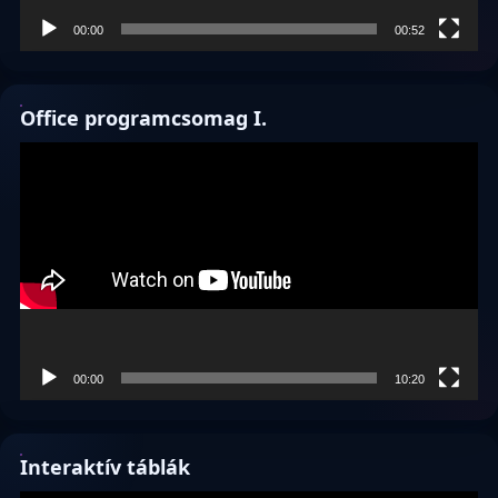
00:00
00:52
Office programcsomag I.
Videólejátszó
00:00
10:20
Interaktív táblák