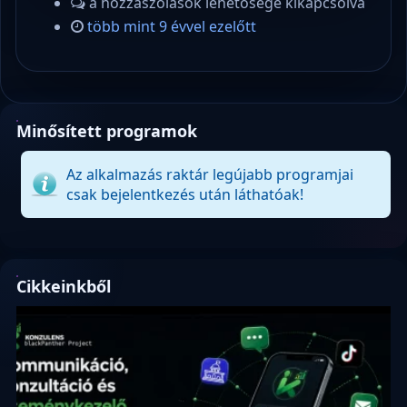
a hozzászólások lehetősége kikapcsolva
több mint 9 évvel ezelőtt
Minősített programok
Az alkalmazás raktár legújabb programjai
csak bejelentkezés után láthatóak!
Cikkeinkből