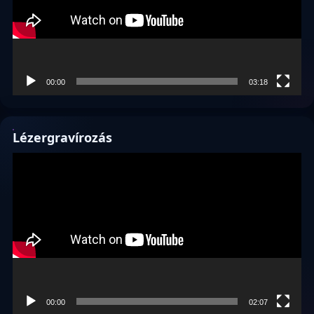
00:00
03:18
Lézergravírozás
Videólejátszó
00:00
02:07