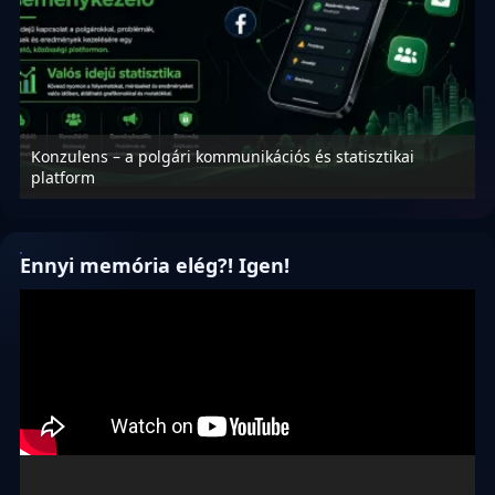
Konzulens – a polgári kommunikációs és statisztikai
N
platform
f
Ennyi memória elég?! Igen!
Videólejátszó