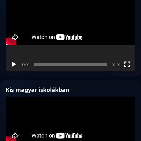
Videólejátszó
00:00
02:20
Kis magyar iskolákban
Videólejátszó