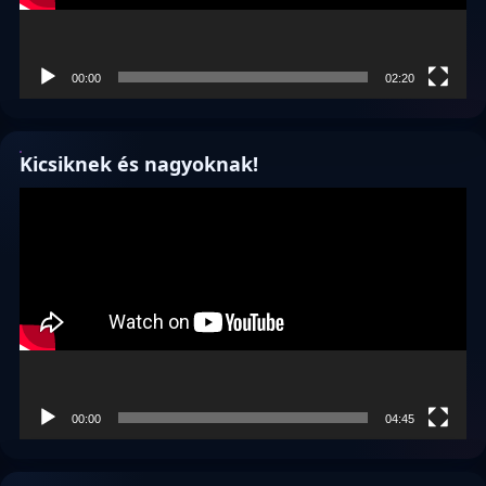
00:00
02:20
Kicsiknek és nagyoknak!
Videólejátszó
00:00
04:45