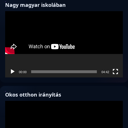
Nagy magyar iskolában
Videólejátszó
00:00
04:42
Okos otthon irányítás
Videólejátszó