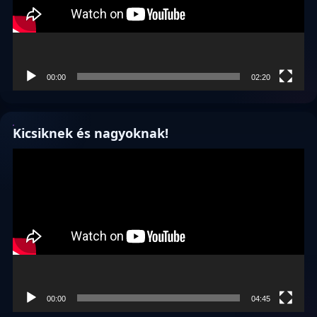
00:00
02:20
Kicsiknek és nagyoknak!
Videólejátszó
00:00
04:45