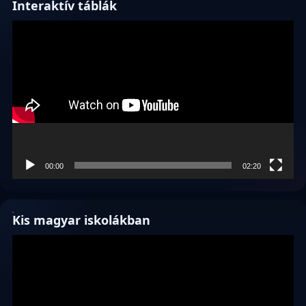
Interaktív táblák
Videólejátszó
00:00
02:20
Kis magyar iskolákban
Videólejátszó