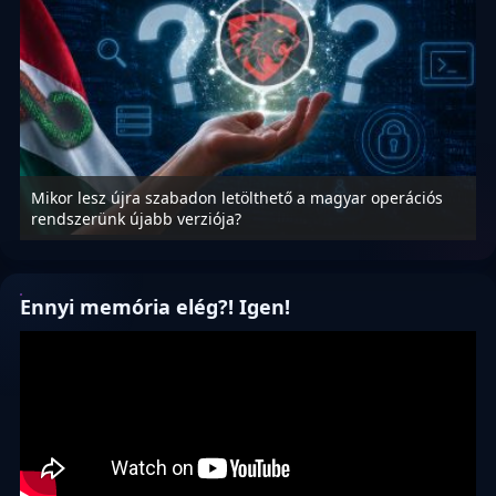
Mikor lesz újra szabadon letölthető a magyar operációs
A
rendszerünk újabb verziója?
m
Ennyi memória elég?! Igen!
Videólejátszó