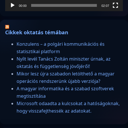
00:00
02:07
Cikkek oktatás témában
Konzulens – a polgári kommunikációs és
statisztikai platform
Nyílt levél Tanács Zoltán miniszter úrnak, az
oktatás és függetlenség jövőjéről!
Mikor lesz újra szabadon letölthető a magyar
operációs rendszerünk újabb verziója?
A magyar informatika és a szabad szoftverek
megtisztítása
Microsoft odaadta a kulcsokat a hatóságoknak,
hogy visszafejthessék az adatokat.