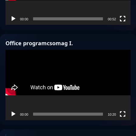
00:00
00:52
Office programcsomag I.
Videólejátszó
00:00
10:20