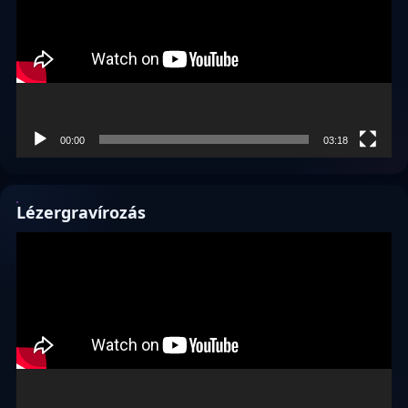
00:00
03:18
Lézergravírozás
Videólejátszó