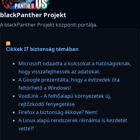
blackPanther Projekt
A blackPanther Projekt központi portálja.
Cikkek IT biztonság témában
Microsoft odaadta a kulcsokat a hatóságoknak,
hogy visszafejthessék az adatokat.
A Google prezentálta, hogy a évtizedek óta
feltörhető a Windows!
VoidLink – A felhőalapú környezetek új,
rejtőzködő fenyegetése
Firefox a biztonság ékköve? Nem!
A Linux alapú rendszerek rémálma is kezdetét
vette?!