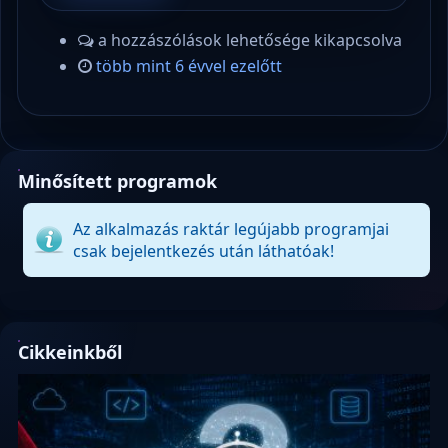
a hozzászólások lehetősége kikapcsolva
több mint 6 évvel ezelőtt
Minősített programok
Az alkalmazás raktár legújabb programjai
csak bejelentkezés után láthatóak!
Cikkeinkből