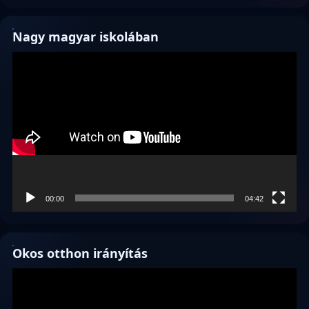
Nagy magyar iskolában
Videólejátszó
00:00
04:42
Okos otthon irányítás
Videólejátszó