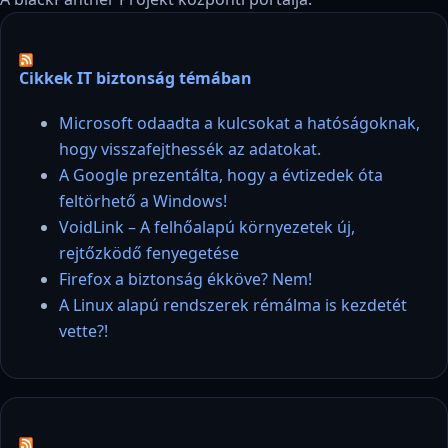
Cikkek IT biztonság témában
Microsoft odaadta a kulcsokat a hatóságoknak,
hogy visszafejthessék az adatokat.
A Google prezentálta, hogy a évtizedek óta
feltörhető a Windows!
VoidLink – A felhőalapú környezetek új,
rejtőzködő fenyegetése
Firefox a biztonság ékköve? Nem!
A Linux alapú rendszerek rémálma is kezdetét
vette?!