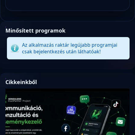
Minősített programok
Az alkalmazás raktár legújabb programjai
csak bejelentkezés után láthatóak!
Cikkeinkből