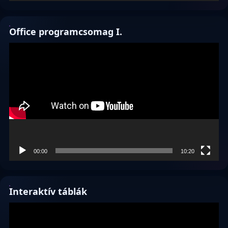
Office programcsomag I.
Videólejátszó
00:00
10:20
Interaktív táblák
Videólejátszó