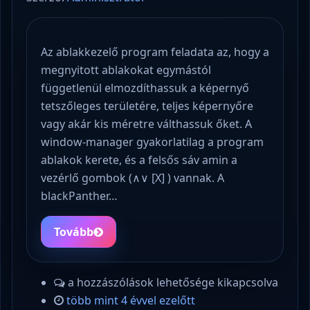
Az ablakkezelő program feladata az, hogy a
megnyitott ablakokat egymástól
függetlenül elmozdíthassuk a képernyő
tetszőleges területére, teljes képernyőre
vagy akár kis méretre válthassuk őket. A
window-manager gyakorlatilag a program
ablakok kerete, és a felsős sáv amin a
vezérlő gombok (∧∨ [Χ] ) vannak. A
blackPanther…
Tovább
a hozzászólások lehetősége kikapcsolva
több mint 4 évvel ezelőtt