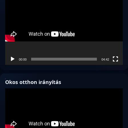
Videólejátszó
00:00
04:42
Okos otthon irányítás
Videólejátszó