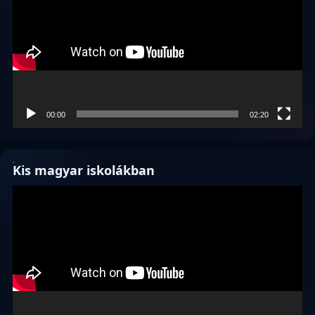
00:00
02:20
Kis magyar iskolákban
Videólejátszó