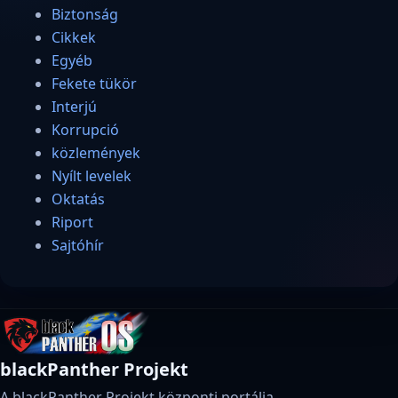
Biztonság
Cikkek
Egyéb
Fekete tükör
Interjú
Korrupció
közlemények
Nyílt levelek
Oktatás
Riport
Sajtóhír
blackPanther Projekt
A blackPanther Projekt központi portálja.