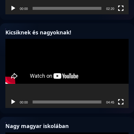
00:00
02:20
Kicsiknek és nagyoknak!
Videólejátszó
00:00
04:45
Nagy magyar iskolában