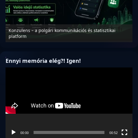
Konzulens – a polgári kommunikációs és statisztikai
N
platform
f
Ennyi memória elég?! Igen!
Videólejátszó
00:00
00:52