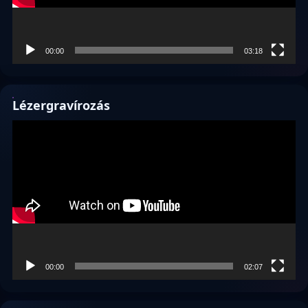
00:00
03:18
Lézergravírozás
Videólejátszó
00:00
02:07