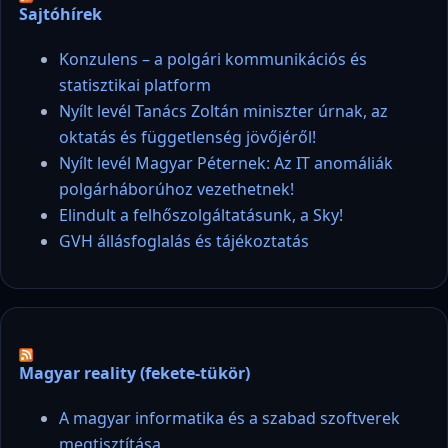
Sajtóhírek
Konzulens – a polgári kommunikációs és
statisztikai platform
Nyílt levél Tanács Zoltán miniszter úrnak, az
oktatás és függetlenség jövőjéről!
Nyílt levél Magyar Péternek: Az IT anomáliák
polgárháborúhoz vezethetnek!
Elindult a felhőszolgáltatásunk, a Sky!
GVH állásfoglalás és tájékoztatás
Magyar reality (fekete-tükör)
A magyar informatika és a szabad szoftverek
megtisztítása