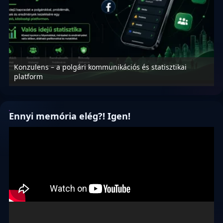
Konzulens – a polgári kommunikációs és statisztikai
N
platform
f
Ennyi memória elég?! Igen!
Videólejátszó