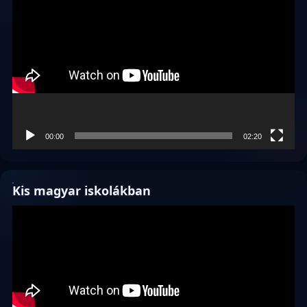
00:00
02:20
Kis magyar iskolákban
Videólejátszó