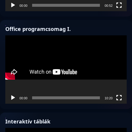
00:00
00:52
Office programcsomag I.
Videólejátszó
00:00
10:20
Interaktív táblák
Videólejátszó