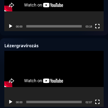
00:00
03:18
Lézergravírozás
Videólejátszó
00:00
02:07