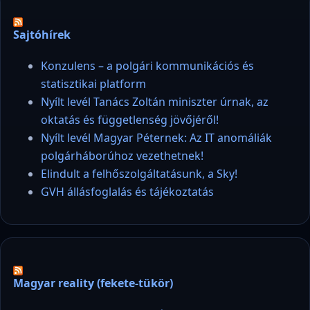
Sajtóhírek
Konzulens – a polgári kommunikációs és
statisztikai platform
Nyílt levél Tanács Zoltán miniszter úrnak, az
oktatás és függetlenség jövőjéről!
Nyílt levél Magyar Péternek: Az IT anomáliák
polgárháborúhoz vezethetnek!
Elindult a felhőszolgáltatásunk, a Sky!
GVH állásfoglalás és tájékoztatás
Magyar reality (fekete-tükör)