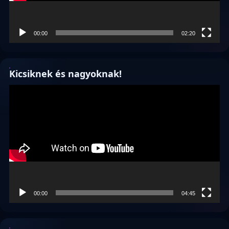
00:00
02:20
Kicsiknek és nagyoknak!
Videólejátszó
00:00
04:45