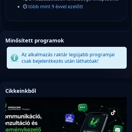
több mint 9 évvel ezelőtt
Minősített programok
Az alkalmazás raktár legújabb programjai
csak bejelentkezés után láthatóak!
Cikkeinkből