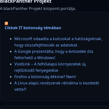
blackPanther Projekt
A blackPanther Projekt központi portálja.
Cikkek IT biztonság témában
Microsoft odaadta a kulcsokat a hatóságoknak,
hogy visszafejthessék az adatokat.
A Google prezentálta, hogy a évtizedek óta
feltörhető a Windows!
VoidLink – A felhőalapú környezetek új,
rejtőzködő fenyegetése
Firefox a biztonság ékköve? Nem!
A Linux alapú rendszerek rémálma is kezdetét
vette?!