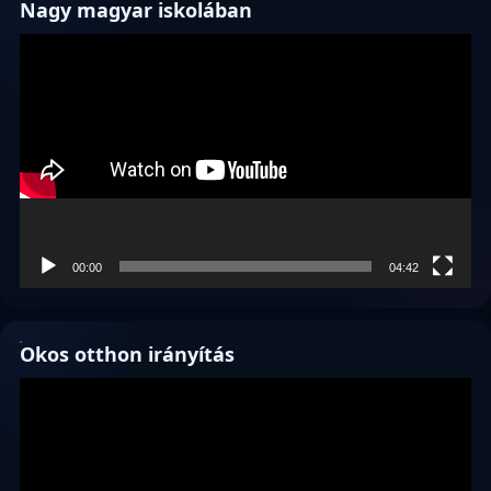
Nagy magyar iskolában
Videólejátszó
00:00
04:42
Okos otthon irányítás
Videólejátszó