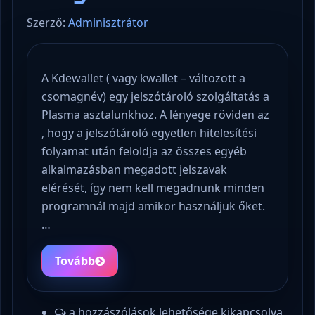
Szerző:
Adminisztrátor
A Kdewallet ( vagy kwallet – változott a
csomagnév) egy jelszótároló szolgáltatás a
Plasma asztalunkhoz. A lényege röviden az
, hogy a jelszótároló egyetlen hitelesítési
folyamat után feloldja az összes egyéb
alkalmazásban megadott jelszavak
elérését, így nem kell megadnunk minden
programnál majd amikor használjuk őket.
…
Tovább
a hozzászólások lehetősége kikapcsolva