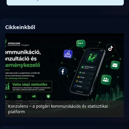
Cikkeinkből
Konzulens – a polgári kommunikációs és statisztikai
N
platform
f