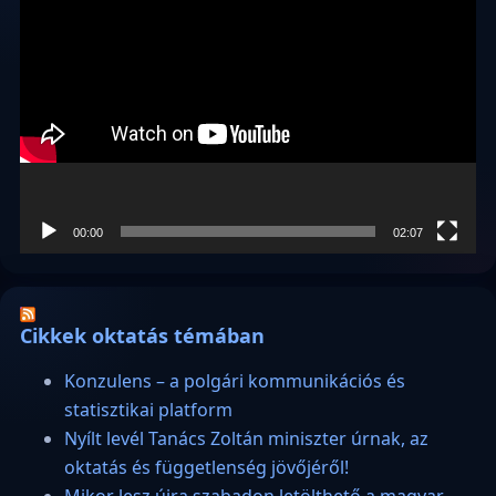
Videólejátszó
00:00
02:07
Cikkek oktatás témában
Konzulens – a polgári kommunikációs és
statisztikai platform
Nyílt levél Tanács Zoltán miniszter úrnak, az
oktatás és függetlenség jövőjéről!
Mikor lesz újra szabadon letölthető a magyar