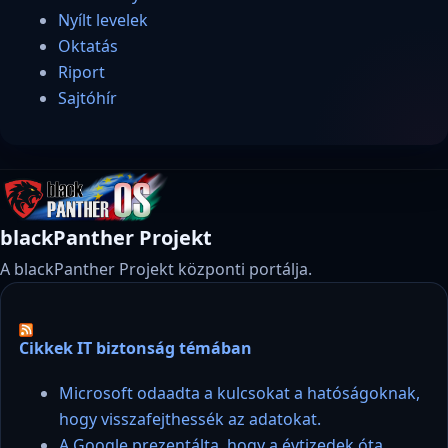
Nyílt levelek
Oktatás
Riport
Sajtóhír
blackPanther Projekt
A blackPanther Projekt központi portálja.
Cikkek IT biztonság témában
Microsoft odaadta a kulcsokat a hatóságoknak,
hogy visszafejthessék az adatokat.
A Google prezentálta, hogy a évtizedek óta