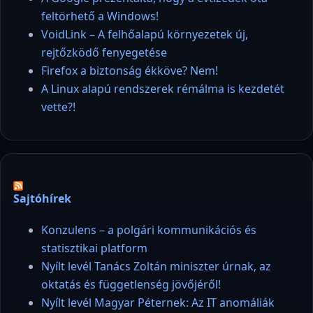
feltörhető a Windows!
VoidLink – A felhőalapú környezetek új,
rejtőzködő fenyegetése
Firefox a biztonság ékköve? Nem!
A Linux alapú rendszerek rémálma is kezdetét
vette?!
Sajtóhírek
Konzulens – a polgári kommunikációs és
statisztikai platform
Nyílt levél Tanács Zoltán miniszter úrnak, az
oktatás és függetlenség jövőjéről!
Nyílt levél Magyar Péternek: Az IT anomáliák