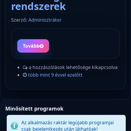
rendszerek
Szerző:
Adminisztrátor
Tovább
a hozzászólások lehetősége kikapcsolva
több mint 9 évvel ezelőtt
Minősített programok
Az alkalmazás raktár legújabb programjai
csak bejelentkezés után láthatóak!