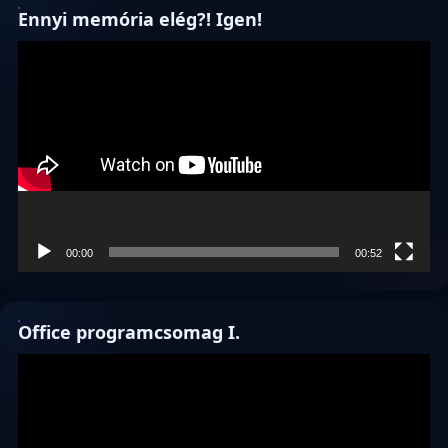
Ennyi memória elég?! Igen!
Videólejátszó
00:00
00:52
Office programcsomag I.
Videólejátszó