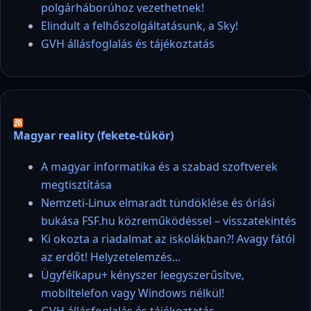
polgárháborúhoz vezethetnek!
Elindult a felhőszolgáltatásunk, a Sky!
GVH állásfoglalás és tájékoztatás
Magyar reality (fekete-tükör)
A magyar informatika és a szabad szoftverek
megtisztítása
Nemzeti-Linux elmaradt tündöklése és óriási
bukása FSF.hu közreműködéssel – visszatekintés
Ki okozta a riadalmat az iskolákban?! Avagy fától
az erdőt! Helyzetelemzés…
Ügyfélkapu+ kényszer leegyszerűsítve,
mobiltelefon vagy Windows nélkül!
GVH állásfoglalás és tájékoztatás