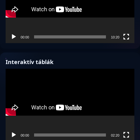
00:00
10:20
Interaktív táblák
Videólejátszó
00:00
02:20