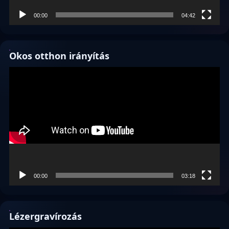
00:00
04:42
Okos otthon irányítás
Videólejátszó
00:00
03:18
Lézergravírozás