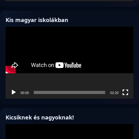
Kis magyar iskolákban
Videólejátszó
00:00
02:20
Kicsiknek és nagyoknak!
Videólejátszó