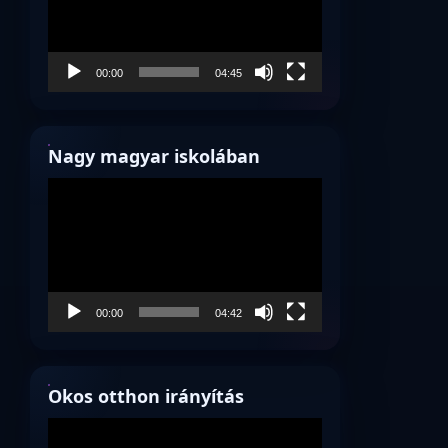
00:00
04:45
Nagy magyar iskolában
Videólejátszó
00:00
04:42
Okos otthon irányítás
Videólejátszó