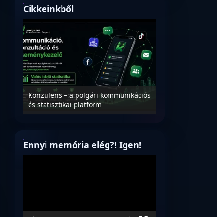
Cikkeinkből
Nyílt levél Tanác
essék
Konzulens – a polgári kommunikációs
úrnak, az oktatá
és statisztikai platform
jövőjéről!
Ennyi memória elég?! Igen!
Videólejátszó