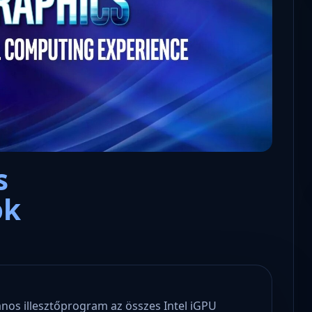
Microsoft odaadta a kulcsokat a
hatóságoknak, hogy visszafejth
az adatokat.
s
ok
ános illesztőprogram az összes Intel iGPU