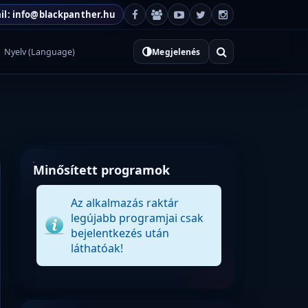
il: info@blackpanther.hu
Nyelv (Language)
Megjelenés
Minősített programok
Az alkalmazás raktár
legújabb programjai csak
bejelentkezés után
láthatóak!