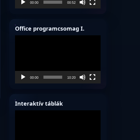
00:00
00:52
Office programcsomag I.
Videólejátszó
00:00
10:20
Interaktív táblák
Videólejátszó