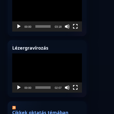
00:00
03:18
Lézergravírozás
Videólejátszó
00:00
02:07
Cikkek oktatás témában