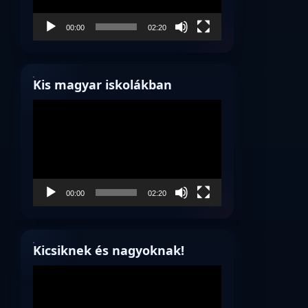
00:00
02:20
Kis magyar iskolákban
Videólejátszó
00:00
02:20
Kicsiknek és nagyoknak!
Videólejátszó