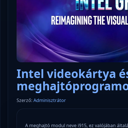
Intel videokártya é
meghajtóprogram
Szerző:
Adminisztrátor
A meghajtó modul neve i915, ez valójában által