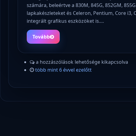
számára, beleértve a 830M, 845G, 852GM, 855G
lapkakészleteket és Celeron, Pentium, Core i3, 
integrált grafikus eszközöket is.…
Tovább
a hozzászólások lehetősége kikapcsolva
több mint 6 évvel ezelőtt