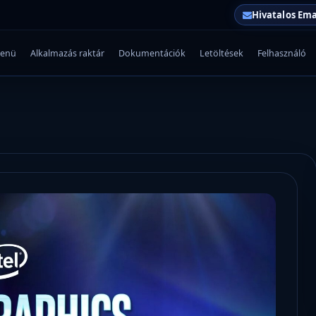
Hivatalos Ema
enü
Alkalmazás raktár
Dokumentációk
Letöltések
Felhasználó