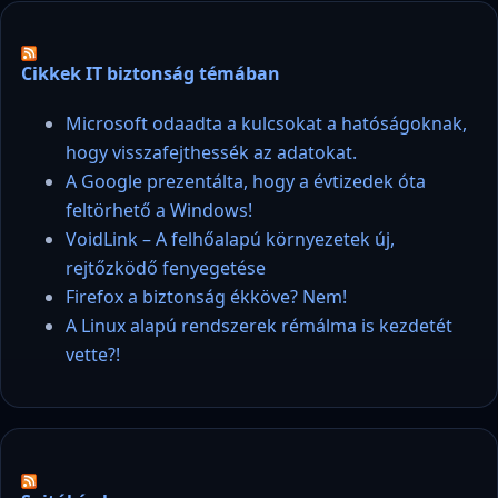
Cikkek IT biztonság témában
Microsoft odaadta a kulcsokat a hatóságoknak,
hogy visszafejthessék az adatokat.
A Google prezentálta, hogy a évtizedek óta
feltörhető a Windows!
VoidLink – A felhőalapú környezetek új,
rejtőzködő fenyegetése
Firefox a biztonság ékköve? Nem!
A Linux alapú rendszerek rémálma is kezdetét
vette?!