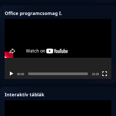
Office programcsomag I.
Videólejátszó
00:00
10:20
Interaktív táblák
Videólejátszó