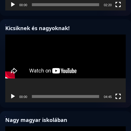
00:00
02:20
Kicsiknek és nagyoknak!
Videólejátszó
00:00
04:45
Nagy magyar iskolában
Videólejátszó