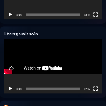
00:00
03:18
Lézergravírozás
Videólejátszó
00:00
02:07