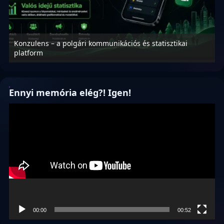
Konzulens – a polgári kommunikációs és statisztikai
N
platform
f
Ennyi memória elég?! Igen!
Videólejátszó
00:00
00:52