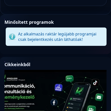
Minősített programok
Az alkalmazás raktár legújabb programjai
csak bejelentkezés után láthatóak!
Cikkeinkből