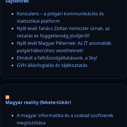
Sajtóhírek
Konzulens – a polgári kommunikációs és
statisztikai platform
Nyílt levél Tanács Zoltán miniszter úrnak, az
oktatás és függetlenség jövőjéről!
Nyílt levél Magyar Péternek: Az IT anomáliák
polgárháborúhoz vezethetnek!
Elindult a felhőszolgáltatásunk, a Sky!
GVH állásfoglalás és tájékoztatás
Magyar reality (fekete-tükör)
A magyar informatika és a szabad szoftverek
megtisztítása