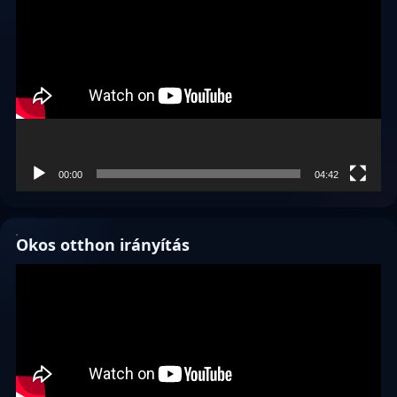
00:00
04:42
Okos otthon irányítás
Videólejátszó