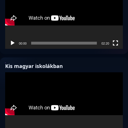
00:00
02:20
Kis magyar iskolákban
Videólejátszó