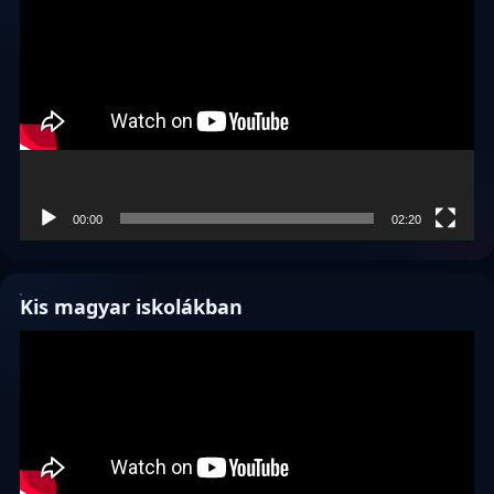
00:00
02:20
Kis magyar iskolákban
Videólejátszó