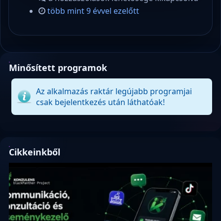
több mint 9 évvel ezelőtt
Minősített programok
Az alkalmazás raktár legújabb programjai
csak bejelentkezés után láthatóak!
Cikkeinkből