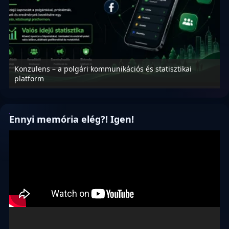
Konzulens – a polgári kommunikációs és statisztikai
N
platform
f
Ennyi memória elég?! Igen!
Videólejátszó