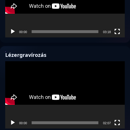
00:00
03:18
Lézergravírozás
Videólejátszó
00:00
02:07