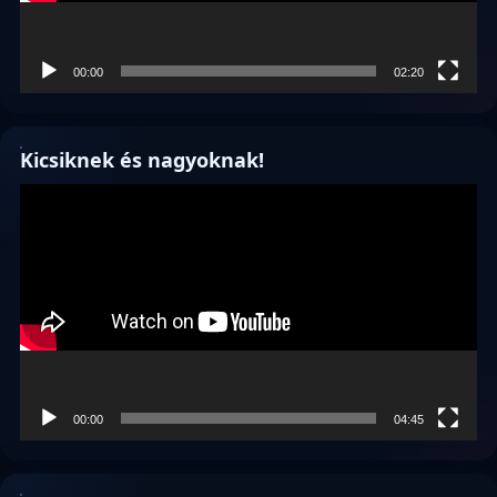
00:00
02:20
Kicsiknek és nagyoknak!
Videólejátszó
00:00
04:45