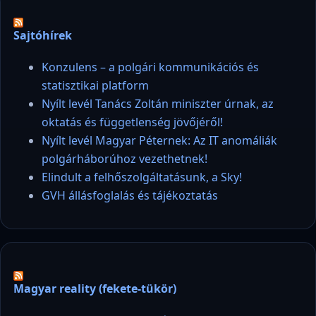
Sajtóhírek
Konzulens – a polgári kommunikációs és
statisztikai platform
Nyílt levél Tanács Zoltán miniszter úrnak, az
oktatás és függetlenség jövőjéről!
Nyílt levél Magyar Péternek: Az IT anomáliák
polgárháborúhoz vezethetnek!
Elindult a felhőszolgáltatásunk, a Sky!
GVH állásfoglalás és tájékoztatás
Magyar reality (fekete-tükör)