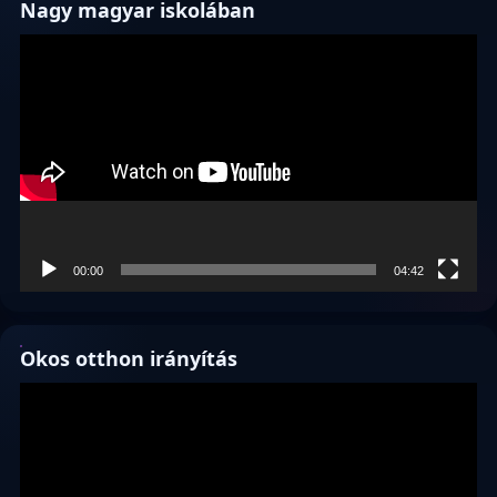
Nagy magyar iskolában
Videólejátszó
00:00
04:42
Okos otthon irányítás
Videólejátszó