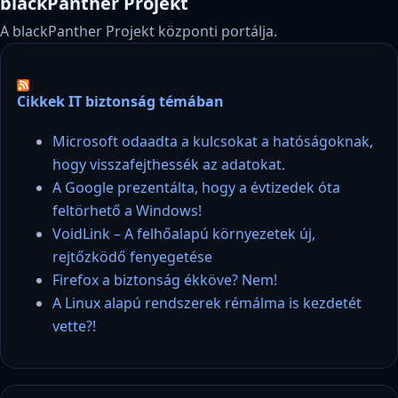
blackPanther Projekt
A blackPanther Projekt központi portálja.
Cikkek IT biztonság témában
Microsoft odaadta a kulcsokat a hatóságoknak,
hogy visszafejthessék az adatokat.
A Google prezentálta, hogy a évtizedek óta
feltörhető a Windows!
VoidLink – A felhőalapú környezetek új,
rejtőzködő fenyegetése
Firefox a biztonság ékköve? Nem!
A Linux alapú rendszerek rémálma is kezdetét
vette?!