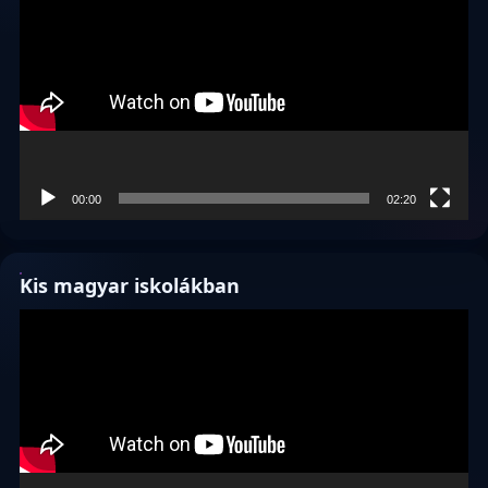
00:00
02:20
Kis magyar iskolákban
Videólejátszó