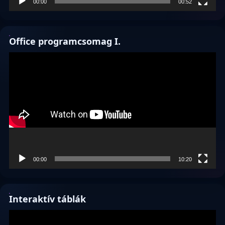
00:00
00:52
Office programcsomag I.
Videólejátszó
00:00
10:20
Interaktív táblák
Videólejátszó