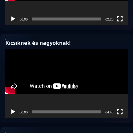
00:00
02:20
Kicsiknek és nagyoknak!
Videólejátszó
00:00
04:45