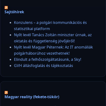
Sajtóhírek
Konzulens – a polgári kommunikációs és
statisztikai platform
Nyílt levél Tanács Zoltán miniszter úrnak, az
oktatás és függetlenség jövőjéről!
Nyílt levél Magyar Péternek: Az IT anomáliák
polgárháborúhoz vezethetnek!
Elindult a felhőszolgáltatásunk, a Sky!
GVH állásfoglalás és tájékoztatás
Magyar reality (fekete-tükör)