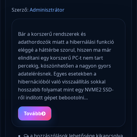
Szerző:
Adminisztrátor
Bár a korszerű rendszerek és
adathordozók miatt a hibernálási funkció
eléggé a háttérbe szorul, hiszen ma már
elindítani egy korszerű PC-t nem tart
percekig, köszönhetően a nagyon gyors
adatelérésnek. Egyes esetekben a
hibernációból való visszaállítás sokkal
hosszabb folyamat mint egy NVME2 SSD-
ről indított gépet bebootolni…
Tovább
a hozzászólások lehetősége kikapcsolva