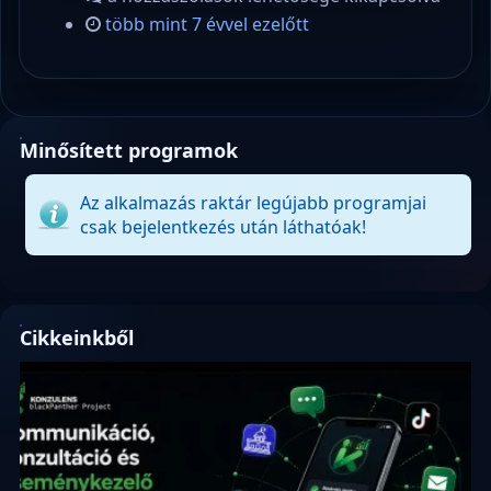
több mint 7 évvel ezelőtt
Minősített programok
Az alkalmazás raktár legújabb programjai
csak bejelentkezés után láthatóak!
Cikkeinkből