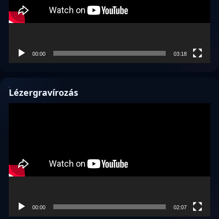
00:00
03:18
Lézergravírozás
Videólejátszó
00:00
02:07