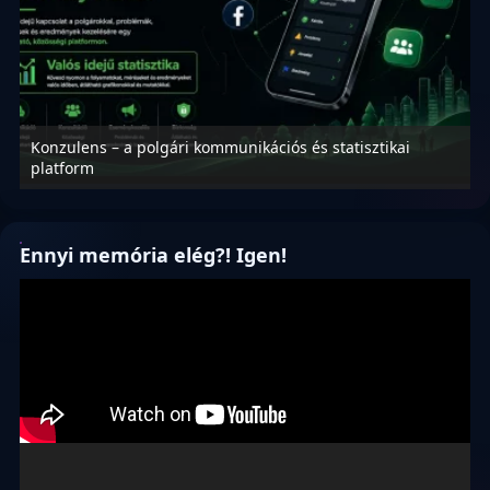
Konzulens – a polgári kommunikációs és statisztikai
N
platform
f
Ennyi memória elég?! Igen!
Videólejátszó