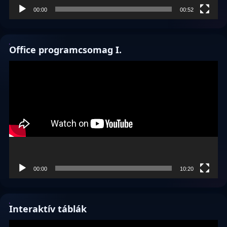
00:00
00:52
Office programcsomag I.
Videólejátszó
00:00
10:20
Interaktív táblák
Videólejátszó