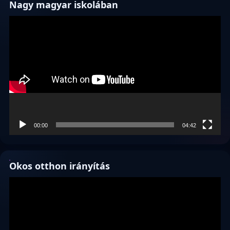
Nagy magyar iskolában
Videólejátszó
00:00
04:42
Okos otthon irányítás
Videólejátszó