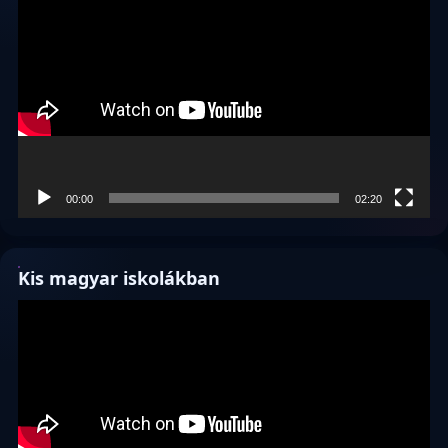
00:00
02:20
Kis magyar iskolákban
Videólejátszó