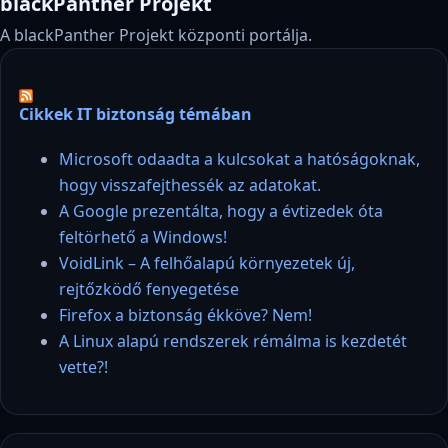
blackPanther Projekt
A blackPanther Projekt központi portálja.
Cikkek IT biztonság témában
Microsoft odaadta a kulcsokat a hatóságoknak,
hogy visszafejthessék az adatokat.
A Google prezentálta, hogy a évtizedek óta
feltörhető a Windows!
VoidLink – A felhőalapú környezetek új,
rejtőzködő fenyegetése
Firefox a biztonság ékköve? Nem!
A Linux alapú rendszerek rémálma is kezdetét
vette?!