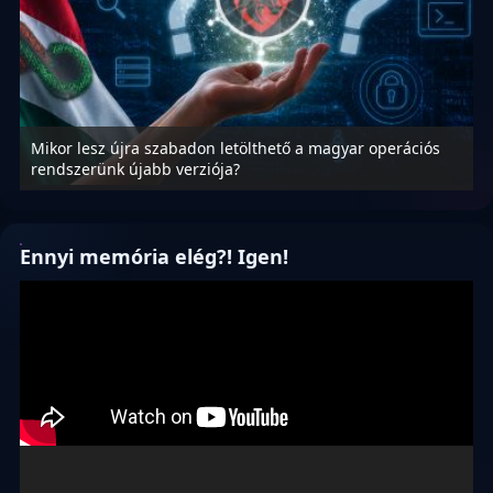
Mikor lesz újra szabadon letölthető a magyar operációs
A
rendszerünk újabb verziója?
m
Ennyi memória elég?! Igen!
Videólejátszó