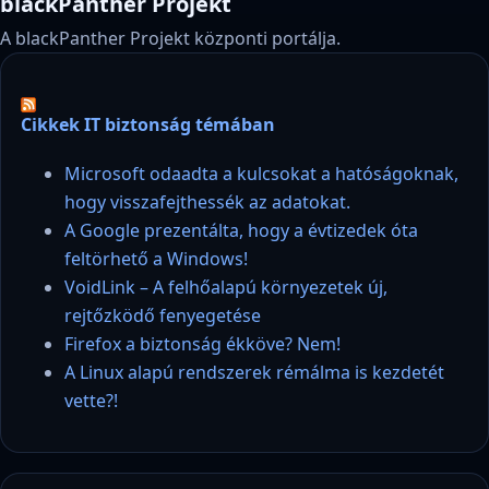
blackPanther Projekt
A blackPanther Projekt központi portálja.
Cikkek IT biztonság témában
Microsoft odaadta a kulcsokat a hatóságoknak,
hogy visszafejthessék az adatokat.
A Google prezentálta, hogy a évtizedek óta
feltörhető a Windows!
VoidLink – A felhőalapú környezetek új,
rejtőzködő fenyegetése
Firefox a biztonság ékköve? Nem!
A Linux alapú rendszerek rémálma is kezdetét
vette?!