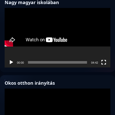
Nagy magyar iskolában
Videólejátszó
00:00
04:42
Okos otthon irányítás
Videólejátszó