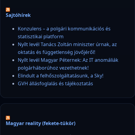
Sajtóhírek
Konzulens – a polgári kommunikációs és
statisztikai platform
Nyílt levél Tanács Zoltán miniszter úrnak, az
oktatás és függetlenség jövőjéről!
Nyílt levél Magyar Péternek: Az IT anomáliák
polgárháborúhoz vezethetnek!
Elindult a felhőszolgáltatásunk, a Sky!
GVH állásfoglalás és tájékoztatás
Magyar reality (fekete-tükör)