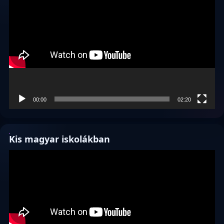
00:00
02:20
Kis magyar iskolákban
Videólejátszó