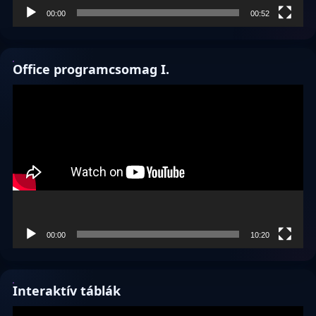
00:00
00:52
Office programcsomag I.
Videólejátszó
00:00
10:20
Interaktív táblák
Videólejátszó