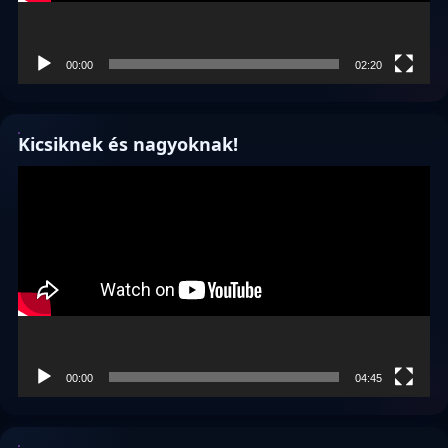
00:00
02:20
Kicsiknek és nagyoknak!
Videólejátszó
00:00
04:45