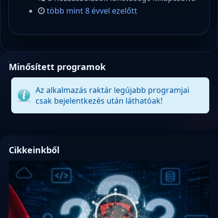
több mint 8 évvel ezelőtt
Minősített programok
Az alkalmazás raktár legújabb programjai
csak bejelentkezés után láthatóak!
Cikkeinkből