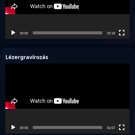
00:00
03:18
Lézergravírozás
Videólejátszó
00:00
02:07