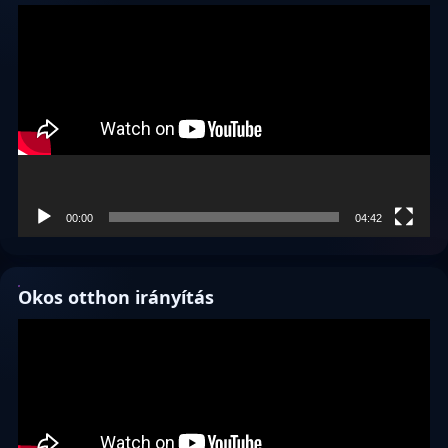
Videólejátszó
00:00
04:42
Okos otthon irányítás
Videólejátszó