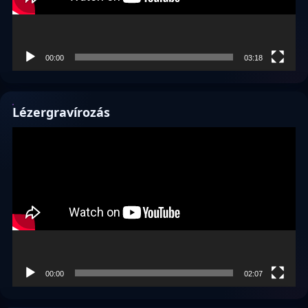
00:00
03:18
Lézergravírozás
Videólejátszó
00:00
02:07