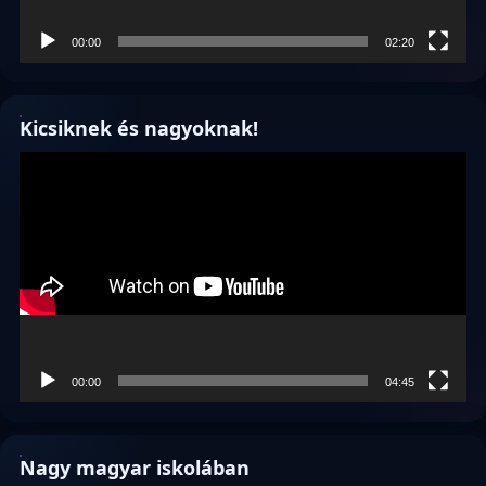
00:00
02:20
Kicsiknek és nagyoknak!
Videólejátszó
00:00
04:45
Nagy magyar iskolában