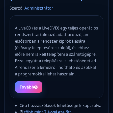
Szerző:
Adminisztrátor
A LiveCD (és a LiveDVD) egy teljes operációs
rendszert tartalmazó adathordozó, ami
elsősorban a rendszer kipróbálására
(és/vagy telepítésére szolgál), és ehhez
előre nem is kell telepíteni a számítógépre.
Ezzel együtt a telepítésre is lehetőséget ad.
A rendszer a lemezről indítható és azokkal
a programokkal lehet használni,…
Tovább
a hozzászólások lehetősége kikapcsolva
több mint 7 évvel ezelőtt