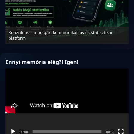
Konzulens – a polgári kommunikációs és statisztikai
N
platform
f
Ennyi memória elég?! Igen!
Videólejátszó
00:00
00:52