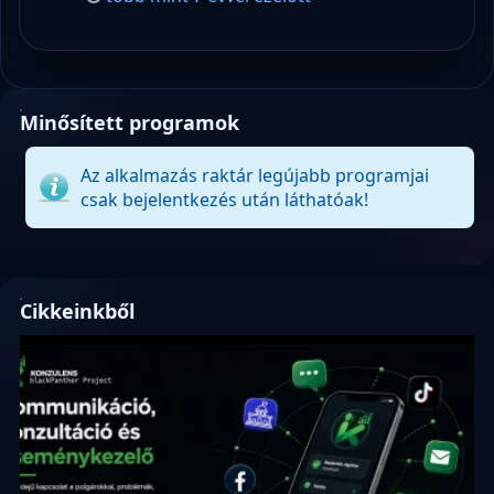
Minősített programok
Az alkalmazás raktár legújabb programjai
csak bejelentkezés után láthatóak!
Cikkeinkből