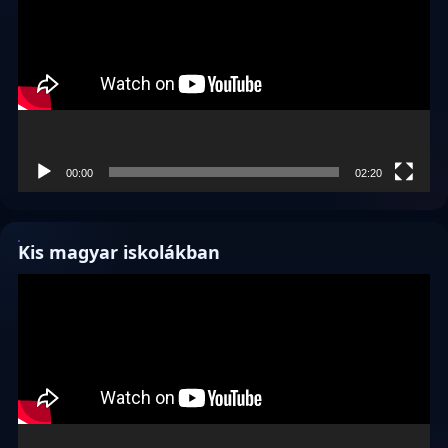
00:00
02:20
Kis magyar iskolákban
Videólejátszó