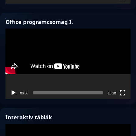
Office programcsomag I.
Videólejátszó
00:00
10:20
Interaktív táblák
Videólejátszó