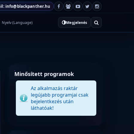
il: info@blackpanther.hu
Nyelv (Language)
Megjelenés
Minősített programok
Az alkalmazás raktár
legújabb programjai csak
bejelentkezés után
láthatóak!