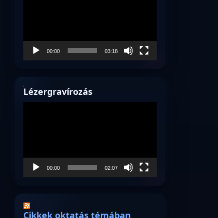
00:00
03:18
Lézergravírozás
Videólejátszó
00:00
02:07
Cikkek oktatás témában