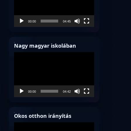
00:00
04:45
Nagy magyar iskolában
Videólejátszó
00:00
04:42
Okos otthon irányítás
Videólejátszó