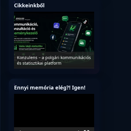
Cikkeinkből
Nyílt levél Tanác
essék
Konzulens – a polgári kommunikációs
úrnak, az oktatá
és statisztikai platform
jövőjéről!
Ennyi memória elég?! Igen!
Videólejátszó