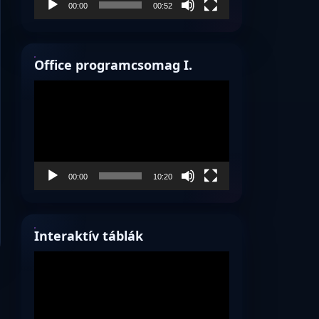
00:00
00:52
Office programcsomag I.
Videólejátszó
00:00
10:20
Interaktív táblák
Videólejátszó