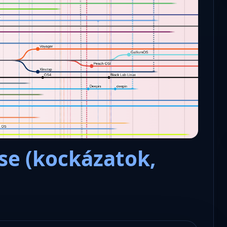
Microsoft odaadta a kulcsokat a
hatóságoknak, hogy visszafejth
az adatokat.
se (kockázatok,