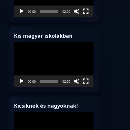
00:00
02:20
Kis magyar iskolákban
Videólejátszó
00:00
02:20
Kicsiknek és nagyoknak!
Videólejátszó