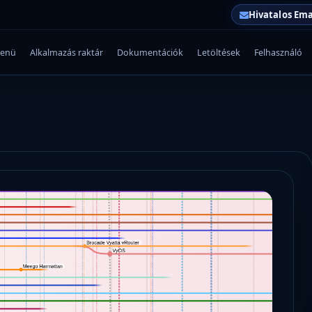
Hivatalos Ema
enü
Alkalmazás raktár
Dokumentációk
Letöltések
Felhasználó