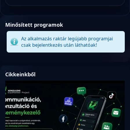
Minősített programok
Az alkalmazás raktár legújabb programjai
csak bejelentkezés után láthatóak!
Cikkeinkből