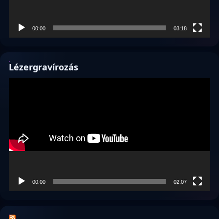
00:00
03:18
Lézergravírozás
Videólejátszó
00:00
02:07