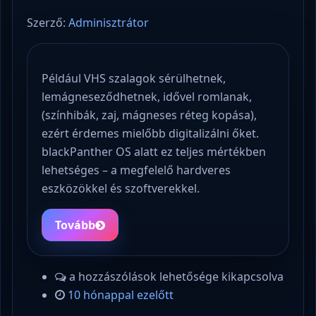
Szerző:
Adminisztrátor
Például VHS szalagok sérülhetnek,
lemágneseződhetnek, idővel romlanak,
(színhibák, zaj, mágneses réteg kopása),
ezért érdemes mielőbb digitalizálni őket.
blackPanther OS alatt ez teljes mértékben
lehetséges – a megfelelő hardveres
eszközökkel és szoftverekkel.
Tovább
a hozzászólások lehetősége kikapcsolva
10 hónappal ezelőtt