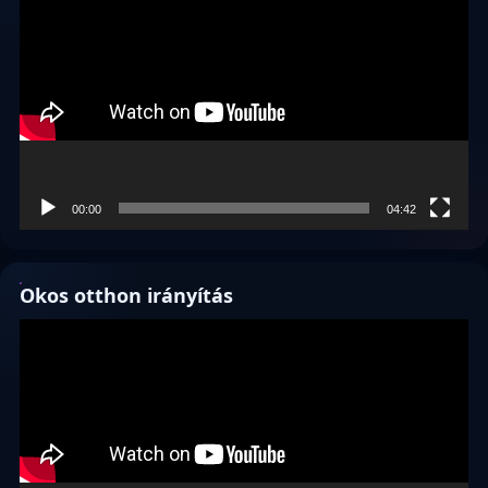
00:00
04:42
Okos otthon irányítás
Videólejátszó