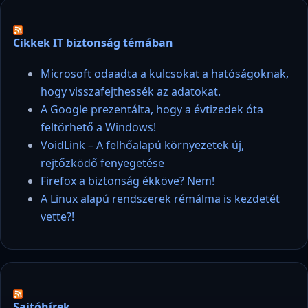
Cikkek IT biztonság témában
Microsoft odaadta a kulcsokat a hatóságoknak,
hogy visszafejthessék az adatokat.
A Google prezentálta, hogy a évtizedek óta
feltörhető a Windows!
VoidLink – A felhőalapú környezetek új,
rejtőzködő fenyegetése
Firefox a biztonság ékköve? Nem!
A Linux alapú rendszerek rémálma is kezdetét
vette?!
Sajtóhírek