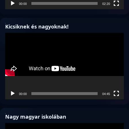
00:00
02:20
Kicsiknek és nagyoknak!
Videólejátszó
00:00
04:45
Nagy magyar iskolában
Videólejátszó