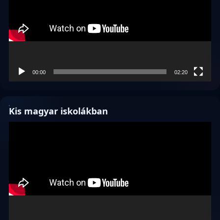
00:00
02:20
Kis magyar iskolákban
Videólejátszó