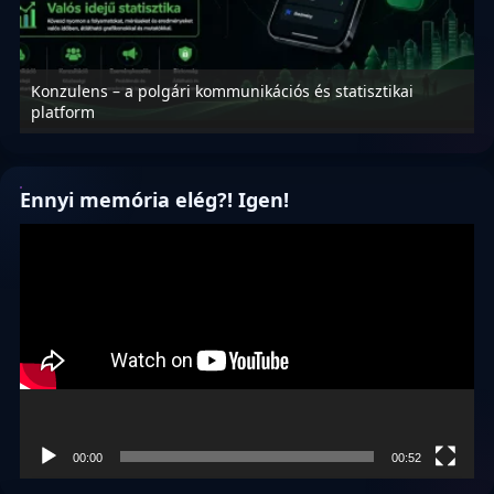
Konzulens – a polgári kommunikációs és statisztikai
N
platform
f
Ennyi memória elég?! Igen!
Videólejátszó
00:00
00:52