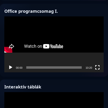
Office programcsomag I.
Videólejátszó
00:00
10:20
Interaktív táblák
Videólejátszó