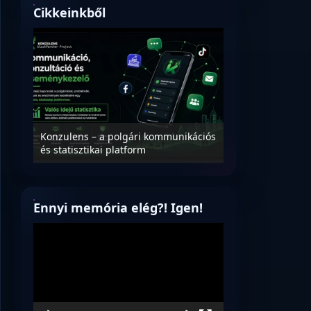
Cikkeinkből
Nyílt levél Tanác
essék
Konzulens – a polgári kommunikációs
úrnak, az oktatá
és statisztikai platform
jövőjéről!
Ennyi memória elég?! Igen!
Videólejátszó