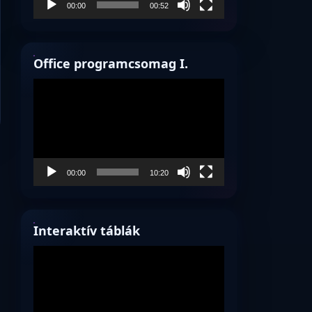
00:00
00:52
Office programcsomag I.
Videólejátszó
00:00
10:20
Interaktív táblák
Videólejátszó