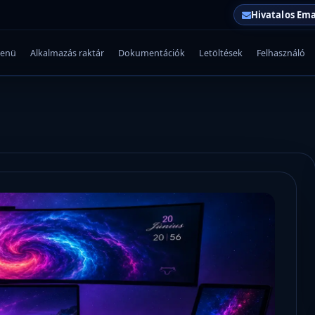
Hivatalos Ema
enü
Alkalmazás raktár
Dokumentációk
Letöltések
Felhasználó