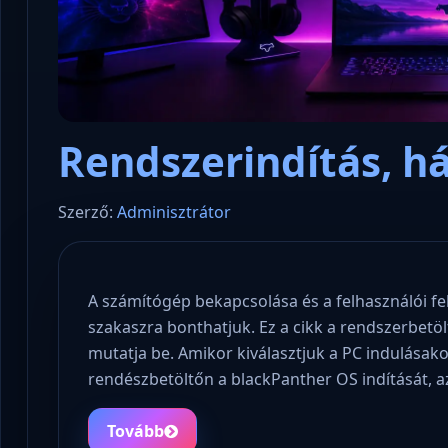
Rendszerindítás, h
Szerző:
Adminisztrátor
A számítógép bekapcsolása és a felhasználói felü
szakaszra bonthatjuk. Ez a cikk a rendszerbetölt
mutatja be. Amikor kiválasztjuk a PC indulásak
rendészbetöltőn a blackPanther OS indítását, a
Tovább