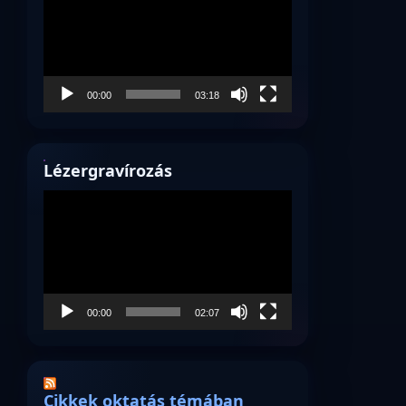
00:00
03:18
Lézergravírozás
Videólejátszó
00:00
02:07
Cikkek oktatás témában