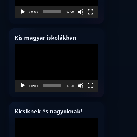
00:00
02:20
Kis magyar iskolákban
Videólejátszó
00:00
02:20
Kicsiknek és nagyoknak!
Videólejátszó