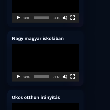
00:00
04:45
Nagy magyar iskolában
Videólejátszó
00:00
04:42
Okos otthon irányítás
Videólejátszó