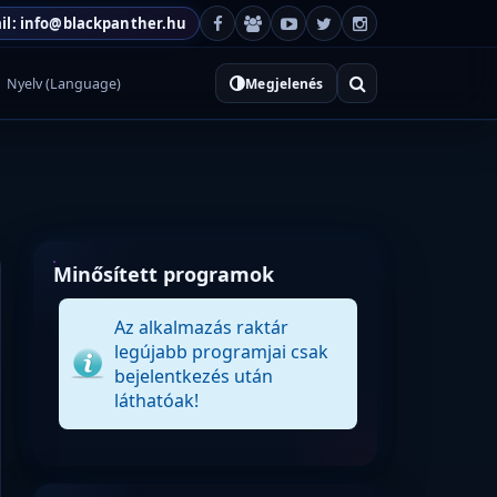
il: info@blackpanther.hu
Nyelv (Language)
Megjelenés
Minősített programok
Az alkalmazás raktár
legújabb programjai csak
bejelentkezés után
láthatóak!