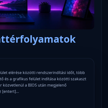
áttérfolyamatok
Microsoft odaadta a kulcsokat a
hatóságoknak, hogy visszafejth
az adatokat.
let elérése közötti rendszerindítási időt, több
ő és a grafikus felület indítása közötti szakaszt
or közvetlenül a BIOS után megjelenő
z [entert]…