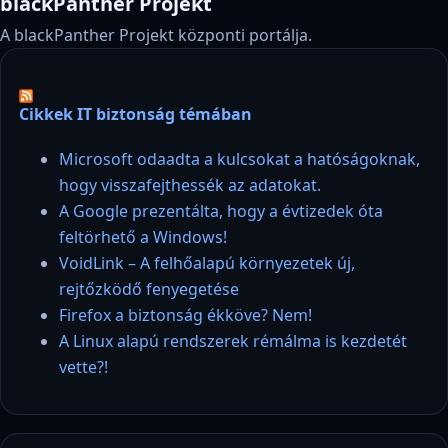
blackPanther Projekt
A blackPanther Projekt központi portálja.
Cikkek IT biztonság témában
Microsoft odaadta a kulcsokat a hatóságoknak,
hogy visszafejthessék az adatokat.
A Google prezentálta, hogy a évtizedek óta
feltörhető a Windows!
VoidLink – A felhőalapú környezetek új,
rejtőzködő fenyegetése
Firefox a biztonság ékköve? Nem!
A Linux alapú rendszerek rémálma is kezdetét
vette?!