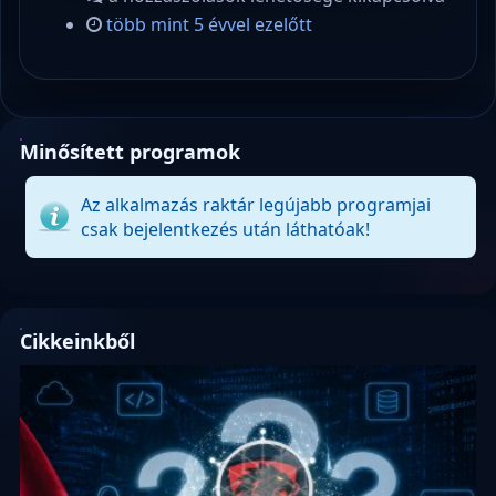
több mint 5 évvel ezelőtt
Minősített programok
Az alkalmazás raktár legújabb programjai
csak bejelentkezés után láthatóak!
Cikkeinkből