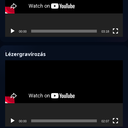
00:00
03:18
Lézergravírozás
Videólejátszó
00:00
02:07