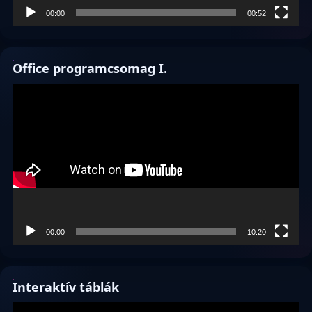
00:00
00:52
Office programcsomag I.
Videólejátszó
00:00
10:20
Interaktív táblák
Videólejátszó