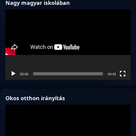
Nagy magyar iskolában
Videólejátszó
00:00
04:42
Okos otthon irányítás
Videólejátszó