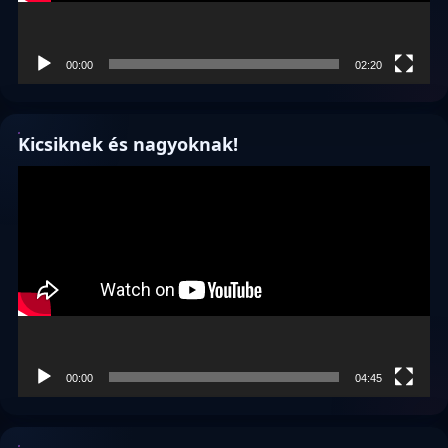
00:00
02:20
Kicsiknek és nagyoknak!
Videólejátszó
00:00
04:45