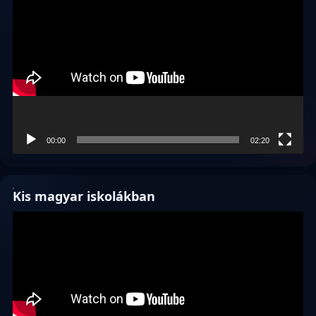
00:00
02:20
Kis magyar iskolákban
Videólejátszó