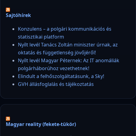
Sajtóhírek
Konzulens – a polgári kommunikációs és
statisztikai platform
Nyílt levél Tanács Zoltán miniszter úrnak, az
oktatás és függetlenség jövőjéről!
Nyílt levél Magyar Péternek: Az IT anomáliák
polgárháborúhoz vezethetnek!
Elindult a felhőszolgáltatásunk, a Sky!
GVH állásfoglalás és tájékoztatás
Magyar reality (fekete-tükör)