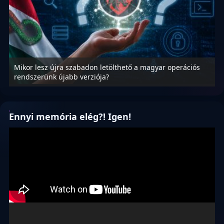
Mikor lesz újra szabadon letölthető a magyar operációs
A
rendszerünk újabb verziója?
m
Ennyi memória elég?! Igen!
Videólejátszó