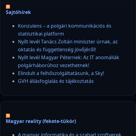
Sajtóhírek
Konzulens – a polgári kommunikációs és
statisztikai platform
Nyílt levél Tanács Zoltán miniszter úrnak, az
oktatás és függetlenség jövőjéről!
Nyílt levél Magyar Péternek: Az IT anomáliák
polgárháborúhoz vezethetnek!
Elindult a felhőszolgáltatásunk, a Sky!
GVH állásfoglalás és tájékoztatás
Magyar reality (fekete-tükör)
A magyar informatika és a szabad szoftverek