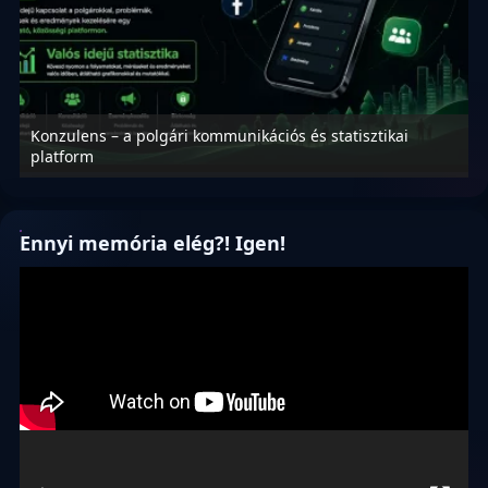
Konzulens – a polgári kommunikációs és statisztikai
N
platform
f
Ennyi memória elég?! Igen!
Videólejátszó