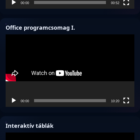
00:00
00:52
Office programcsomag I.
Videólejátszó
00:00
10:20
Interaktív táblák
Videólejátszó