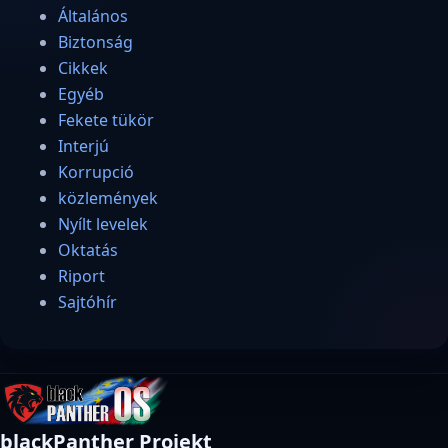
Általános
Biztonság
Cikkek
Egyéb
Fekete tükör
Interjú
Korrupció
közlemények
Nyílt levelek
Oktatás
Riport
Sajtóhír
blackPanther Projekt