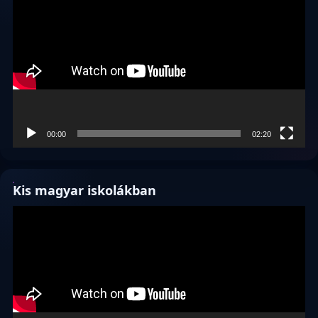
00:00
02:20
Kis magyar iskolákban
Videólejátszó