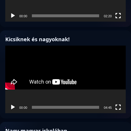
00:00
02:20
Kicsiknek és nagyoknak!
Videólejátszó
00:00
04:45
Nagy magyar iskolában