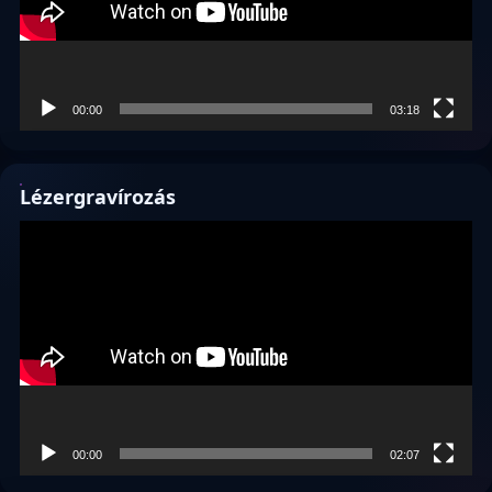
00:00
03:18
Lézergravírozás
Videólejátszó
00:00
02:07