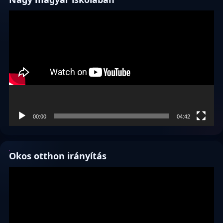
Videólejátszó
00:00
04:42
Okos otthon irányítás
Videólejátszó