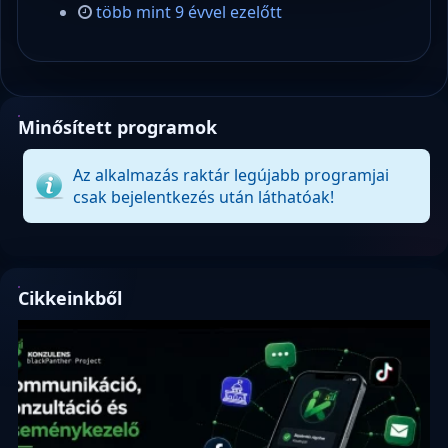
több mint 9 évvel ezelőtt
Minősített programok
Az alkalmazás raktár legújabb programjai
csak bejelentkezés után láthatóak!
Cikkeinkből