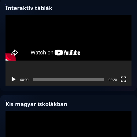
Interaktív táblák
Videólejátszó
00:00
02:20
Kis magyar iskolákban
Videólejátszó