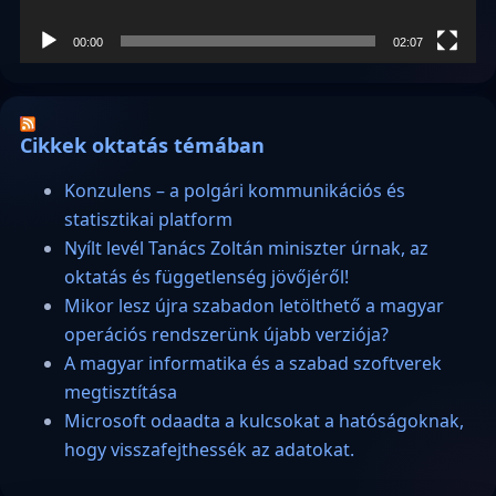
00:00
02:07
Cikkek oktatás témában
Konzulens – a polgári kommunikációs és
statisztikai platform
Nyílt levél Tanács Zoltán miniszter úrnak, az
oktatás és függetlenség jövőjéről!
Mikor lesz újra szabadon letölthető a magyar
operációs rendszerünk újabb verziója?
A magyar informatika és a szabad szoftverek
megtisztítása
Microsoft odaadta a kulcsokat a hatóságoknak,
hogy visszafejthessék az adatokat.