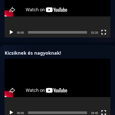
00:00
02:20
Kicsiknek és nagyoknak!
Videólejátszó
00:00
04:45