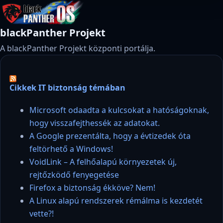
blackPanther Projekt
A blackPanther Projekt központi portálja.
Cikkek IT biztonság témában
Microsoft odaadta a kulcsokat a hatóságoknak,
hogy visszafejthessék az adatokat.
A Google prezentálta, hogy a évtizedek óta
feltörhető a Windows!
VoidLink – A felhőalapú környezetek új,
rejtőzködő fenyegetése
Firefox a biztonság ékköve? Nem!
A Linux alapú rendszerek rémálma is kezdetét
vette?!