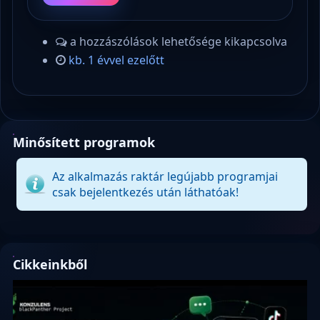
a hozzászólások lehetősége kikapcsolva
kb. 1 évvel ezelőtt
Minősített programok
Az alkalmazás raktár legújabb programjai
csak bejelentkezés után láthatóak!
Cikkeinkből