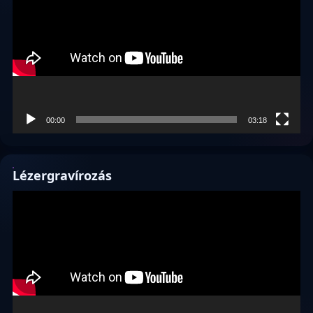
00:00
03:18
Lézergravírozás
Videólejátszó