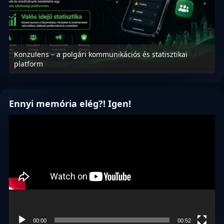
Konzulens – a polgári kommunikációs és statisztikai
N
platform
f
Ennyi memória elég?! Igen!
Videólejátszó
00:00
00:52