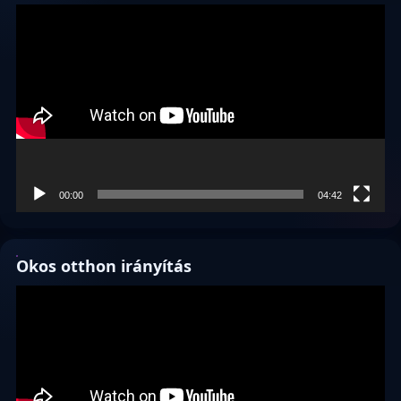
Videólejátszó
00:00
04:42
Okos otthon irányítás
Videólejátszó