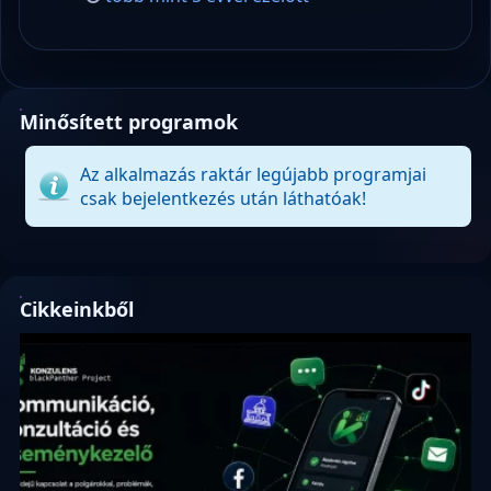
Minősített programok
Az alkalmazás raktár legújabb programjai
csak bejelentkezés után láthatóak!
Cikkeinkből