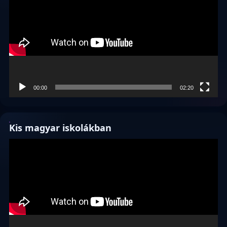
00:00
02:20
Kis magyar iskolákban
Videólejátszó