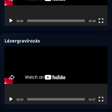
00:00
03:18
Lézergravírozás
Videólejátszó
00:00
02:07