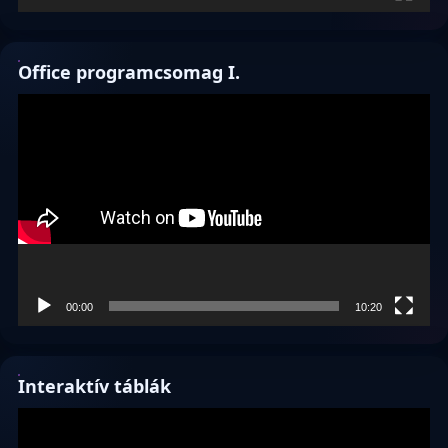
Office programcsomag I.
Videólejátszó
00:00
10:20
Interaktív táblák
Videólejátszó