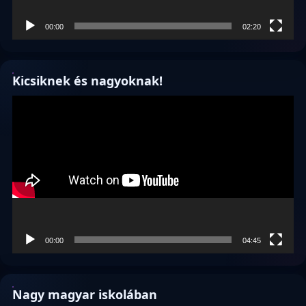
00:00
02:20
Kicsiknek és nagyoknak!
Videólejátszó
00:00
04:45
Nagy magyar iskolában