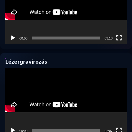
00:00
03:18
Lézergravírozás
Videólejátszó
00:00
02:07