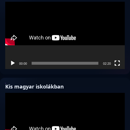
Videólejátszó
00:00
02:20
Kis magyar iskolákban
Videólejátszó