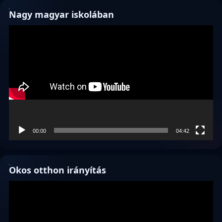
Nagy magyar iskolában
Videólejátszó
00:00
04:42
Okos otthon irányítás
Videólejátszó