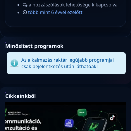
a hozzászólások lehetősége kikapcsolva
több mint 6 évvel ezelőtt
Minősített programok
Az alkalmazás raktár legújabb programjai
csak bejelentkezés után láthatóak!
Cikkeinkből