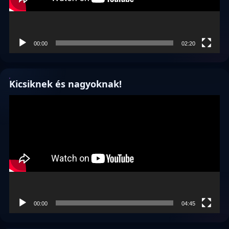
00:00
02:20
Kicsiknek és nagyoknak!
Videólejátszó
00:00
04:45