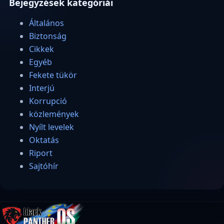
Bejegyzések kategóriái
Általános
Biztonság
Cikkek
Egyéb
Fekete tükör
Interjú
Korrupció
közlemények
Nyílt levelek
Oktatás
Riport
Sajtóhír