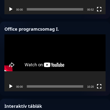
00:00
00:52
Office programcsomag I.
Videólejátszó
00:00
10:20
Interaktív táblák