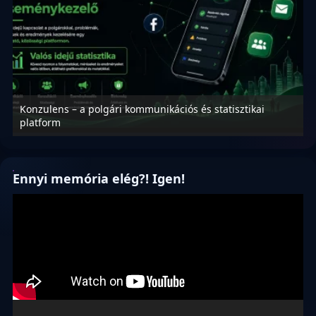
Konzulens – a polgári kommunikációs és statisztikai
N
platform
f
Ennyi memória elég?! Igen!
Videólejátszó