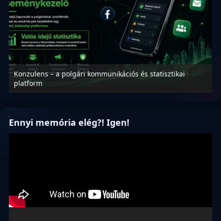
Konzulens – a polgári kommunikációs és statisztikai
N
platform
f
Ennyi memória elég?! Igen!
Videólejátszó