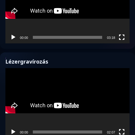
00:00
03:18
Lézergravírozás
Videólejátszó
00:00
02:07