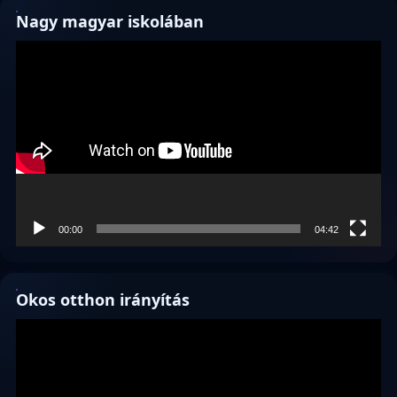
Nagy magyar iskolában
Videólejátszó
00:00
04:42
Okos otthon irányítás
Videólejátszó