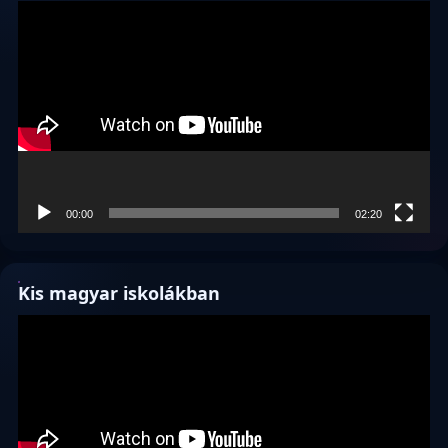
Videólejátszó
00:00
02:20
Kis magyar iskolákban
Videólejátszó