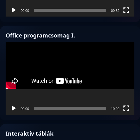
00:00
00:52
Office programcsomag I.
Videólejátszó
00:00
10:20
Interaktív táblák