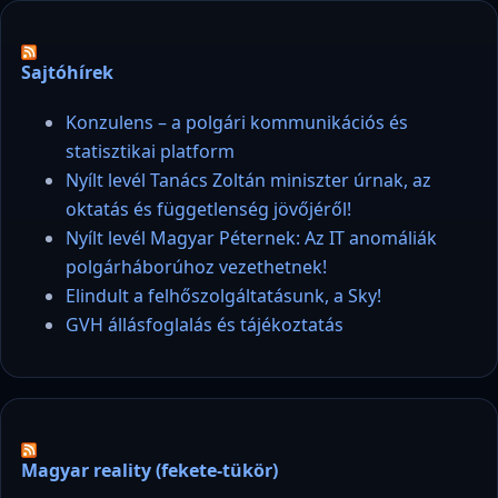
Sajtóhírek
Konzulens – a polgári kommunikációs és
statisztikai platform
Nyílt levél Tanács Zoltán miniszter úrnak, az
oktatás és függetlenség jövőjéről!
Nyílt levél Magyar Péternek: Az IT anomáliák
polgárháborúhoz vezethetnek!
Elindult a felhőszolgáltatásunk, a Sky!
GVH állásfoglalás és tájékoztatás
Magyar reality (fekete-tükör)