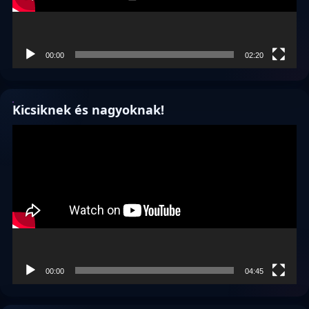
00:00
02:20
Kicsiknek és nagyoknak!
Videólejátszó
00:00
04:45