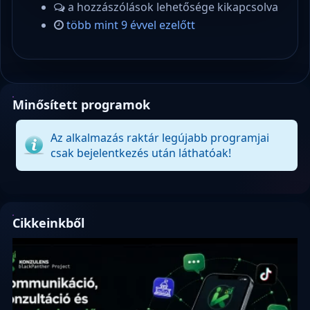
a hozzászólások lehetősége kikapcsolva
több mint 9 évvel ezelőtt
Minősített programok
Az alkalmazás raktár legújabb programjai
csak bejelentkezés után láthatóak!
Cikkeinkből