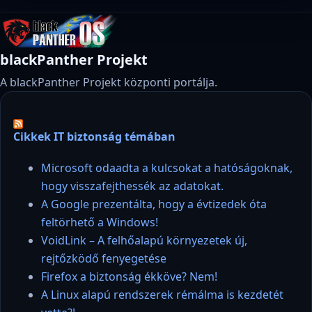
blackPanther Projekt
A blackPanther Projekt központi portálja.
Cikkek IT biztonság témában
Microsoft odaadta a kulcsokat a hatóságoknak,
hogy visszafejthessék az adatokat.
A Google prezentálta, hogy a évtizedek óta
feltörhető a Windows!
VoidLink – A felhőalapú környezetek új,
rejtőzködő fenyegetése
Firefox a biztonság ékköve? Nem!
A Linux alapú rendszerek rémálma is kezdetét