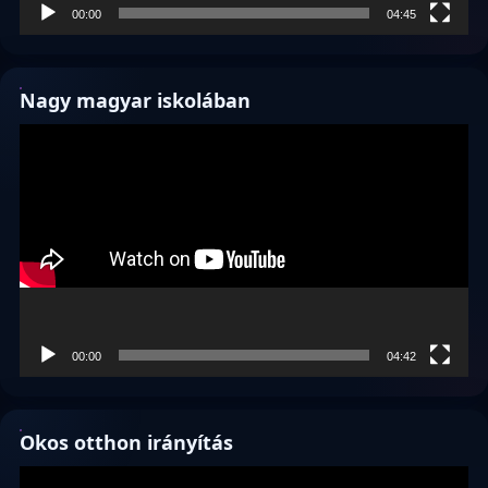
00:00
04:45
Nagy magyar iskolában
Videólejátszó
00:00
04:42
Okos otthon irányítás
Videólejátszó