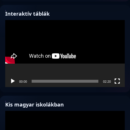
Interaktív táblák
Videólejátszó
00:00
02:20
Kis magyar iskolákban
Videólejátszó