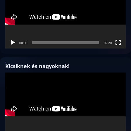
00:00
02:20
Kicsiknek és nagyoknak!
Videólejátszó