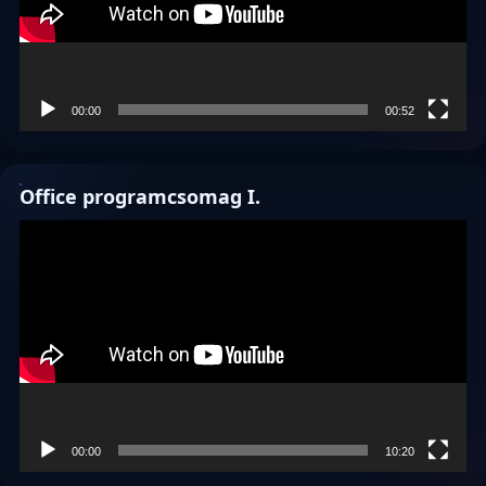
00:00
00:52
Office programcsomag I.
Videólejátszó
00:00
10:20