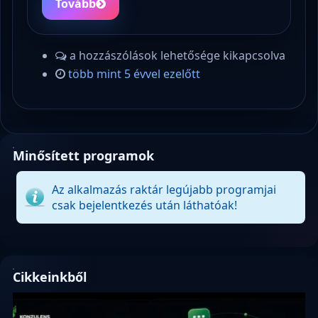
Tovább
a hozzászólások lehetősége kikapcsolva
több mint 5 évvel ezelőtt
Minősített programok
Az alkalmazás raktár legújabb programjai
csak bejelentkezés után láthatóak!
Cikkeinkből