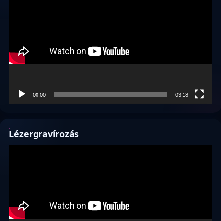
00:00
03:18
Lézergravírozás
Videólejátszó