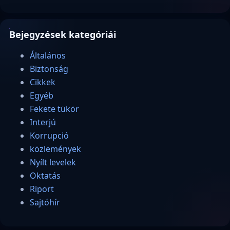
Bejegyzések kategóriái
Általános
Biztonság
Cikkek
Egyéb
Fekete tükör
Interjú
Korrupció
közlemények
Nyílt levelek
Oktatás
Riport
Sajtóhír