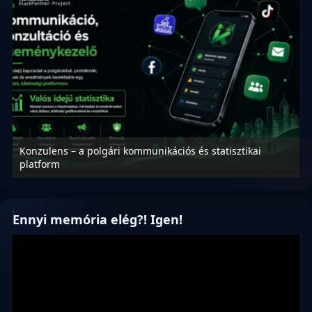
Konzulens – a polgári kommunikációs és statisztikai
N
platform
f
Ennyi memória elég?! Igen!
Videólejátszó