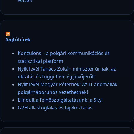
vette?!
Sajtóhírek
Konzulens – a polgári kommunikációs és
statisztikai platform
Nyílt levél Tanács Zoltán miniszter úrnak, az
oktatás és függetlenség jövőjéről!
Nyílt levél Magyar Péternek: Az IT anomáliák
polgárháborúhoz vezethetnek!
Elindult a felhőszolgáltatásunk, a Sky!
GVH állásfoglalás és tájékoztatás