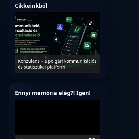
Cikkeinkből
Nyílt levél Tanác
essék
Konzulens – a polgári kommunikációs
úrnak, az oktatá
és statisztikai platform
jövőjéről!
Ennyi memória elég?! Igen!
Videólejátszó