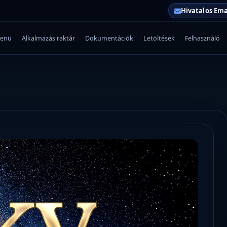
Hivatalos Ema
enü
Alkalmazás raktár
Dokumentációk
Letöltések
Felhasználó