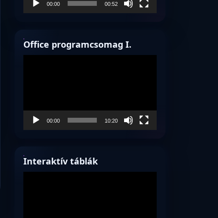
00:00
00:52
Office programcsomag I.
Videólejátszó
00:00
10:20
Interaktív táblák
Videólejátszó