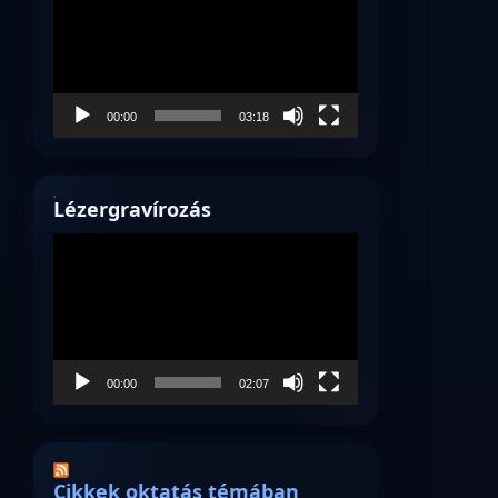
00:00
03:18
Lézergravírozás
Videólejátszó
00:00
02:07
Cikkek oktatás témában