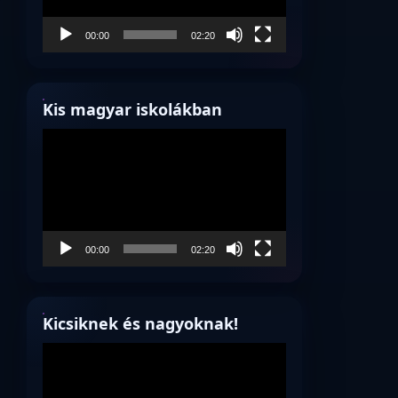
00:00
02:20
Kis magyar iskolákban
Videólejátszó
00:00
02:20
Kicsiknek és nagyoknak!
Videólejátszó