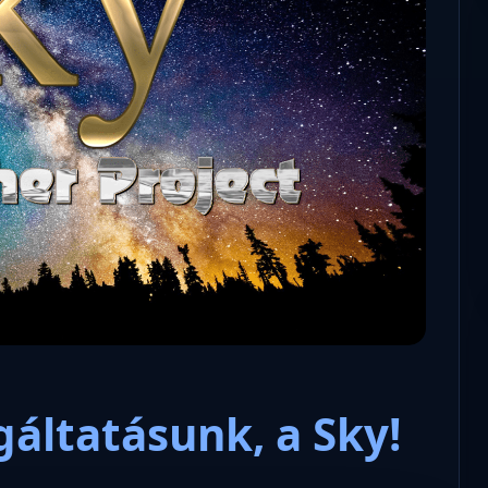
Microsoft odaadta a kulcsokat a
hatóságoknak, hogy visszafejth
az adatokat.
gáltatásunk, a Sky!