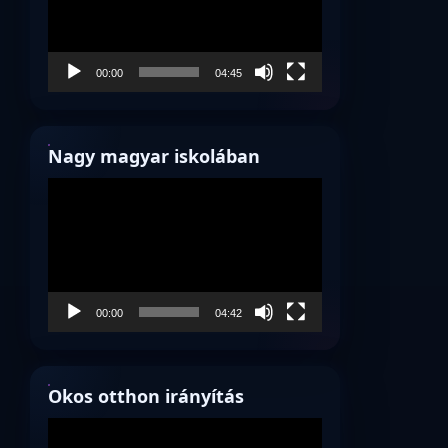
00:00
04:45
Nagy magyar iskolában
Videólejátszó
00:00
04:42
Okos otthon irányítás
Videólejátszó