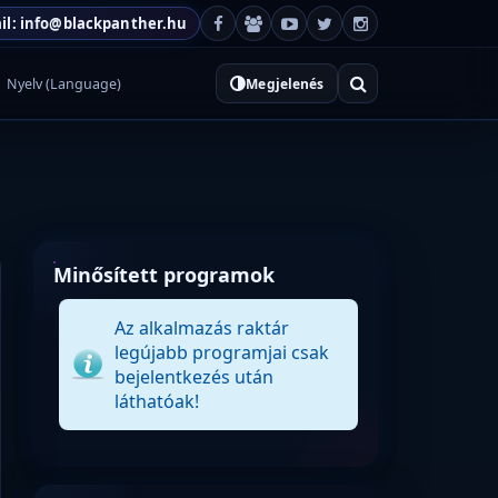
il: info@blackpanther.hu
Nyelv (Language)
Megjelenés
Minősített programok
Az alkalmazás raktár
legújabb programjai csak
bejelentkezés után
láthatóak!