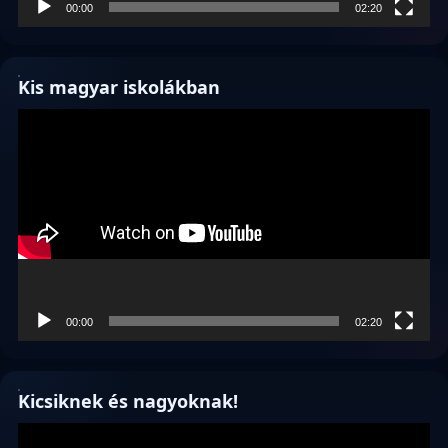
00:00
02:20
Kis magyar iskolákban
Videólejátszó
00:00
02:20
Kicsiknek és nagyoknak!
Videólejátszó