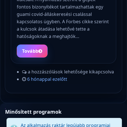
fontos bizonyítékot tartalmazhattak egy
guami covid-álláskeresési csalással
kapcsolatos ügyben. A Forbes cikke szerint
a kulcsok átadása lehetővé tette a
hatóságoknak a meghajtók…
Tovább
a hozzászólások lehetősége kikapcsolva
6 hónappal ezelőtt
Minősített programok
Az alkalmazás raktár legújabb programjai