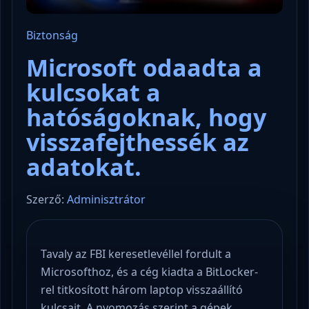
Biztonság
Microsoft odaadta a
kulcsokat a
hatóságoknak, hogy
visszafejthessék az
adatokat.
Szerző:
Adminisztrátor
Tavaly az FBI keresetlevéllel fordult a
Microsofthoz, és a cég kiadta a BitLocker-
rel titkosított három laptop visszaállító
kulcsait. A nyomozás szerint a gépek