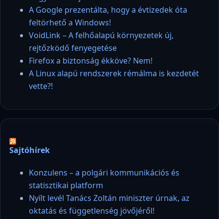
A Google prezentálta, hogy a évtizedek óta
feltörhető a Windows!
VoidLink – A felhőalapú környezetek új,
rejtőzködő fenyegetése
Firefox a biztonság ékköve? Nem!
A Linux alapú rendszerek rémálma is kezdetét
vette?!
Sajtóhírek
Konzulens – a polgári kommunikációs és
statisztikai platform
Nyílt levél Tanács Zoltán miniszter úrnak, az
oktatás és függetlenség jövőjéről!