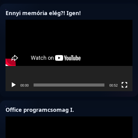
Ennyi memória elég?! Igen!
Videólejátszó
00:00
00:52
Office programcsomag I.
Videólejátszó