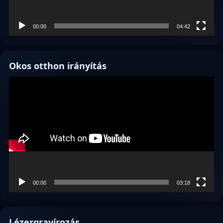
00:00
04:42
Okos otthon irányítás
Videólejátszó
00:00
03:18
Lézergravírozás