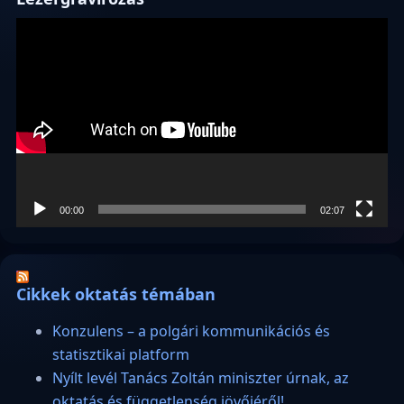
Videólejátszó
00:00
02:07
Cikkek oktatás témában
Konzulens – a polgári kommunikációs és
statisztikai platform
Nyílt levél Tanács Zoltán miniszter úrnak, az
oktatás és függetlenség jövőjéről!