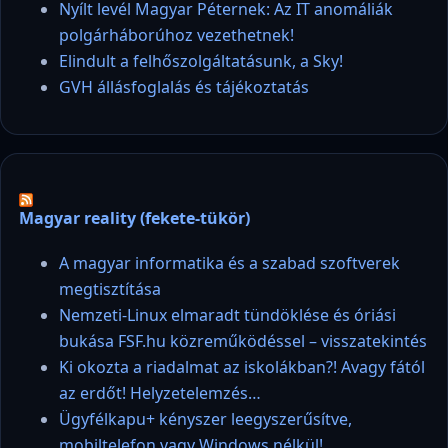
Nyílt levél Magyar Péternek: Az IT anomáliák
polgárháborúhoz vezethetnek!
Elindult a felhőszolgáltatásunk, a Sky!
GVH állásfoglalás és tájékoztatás
Magyar reality (fekete-tükör)
A magyar informatika és a szabad szoftverek
megtisztítása
Nemzeti-Linux elmaradt tündöklése és óriási
bukása FSF.hu közreműködéssel – visszatekintés
Ki okozta a riadalmat az iskolákban?! Avagy fától
az erdőt! Helyzetelemzés…
Ügyfélkapu+ kényszer leegyszerűsítve,
mobiltelefon vagy Windows nélkül!