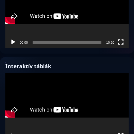
00:00
10:20
Interaktív táblák
Videólejátszó