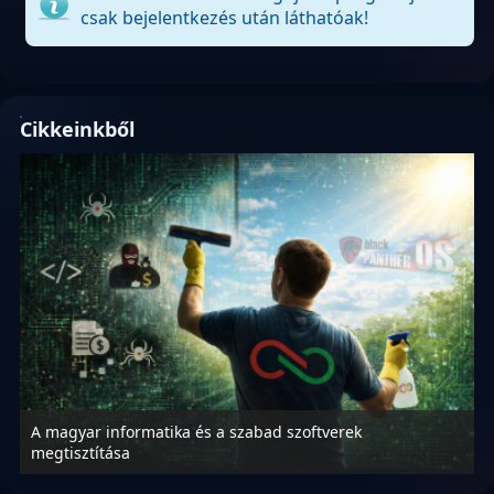
csak bejelentkezés után láthatóak!
Cikkeinkből
informatika és a szabad szoftverek
Microsoft odaa
tása
visszafejthess