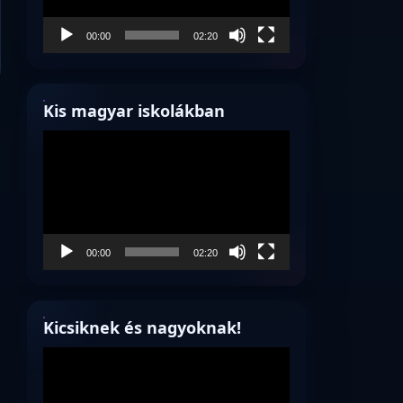
00:00
02:20
Kis magyar iskolákban
Videólejátszó
00:00
02:20
Kicsiknek és nagyoknak!
Videólejátszó