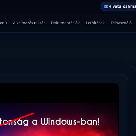
Hivatalos Ema
enü
Alkalmazás raktár
Dokumentációk
Letöltések
Felhasználó