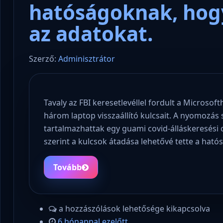
hatóságoknak, hogy
az adatokat.
Szerző:
Adminisztrátor
Tavaly az FBI keresetlevéllel fordult a Microsofth
három laptop visszaállító kulcsait. A nyomozás 
tartalmazhattak egy guami covid-álláskeresési 
szerint a kulcsok átadása lehetővé tette a ha
Tovább
a hozzászólások lehetősége kikapcsolva
6 hónappal ezelőtt