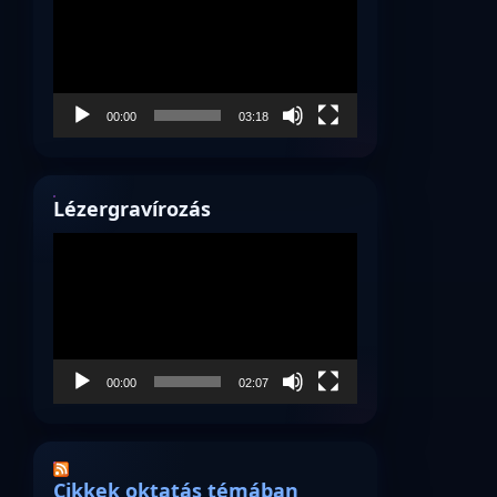
00:00
03:18
Lézergravírozás
Videólejátszó
00:00
02:07
Cikkek oktatás témában