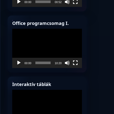
00:00
00:52
Office programcsomag I.
Videólejátszó
00:00
10:20
Interaktív táblák
Videólejátszó