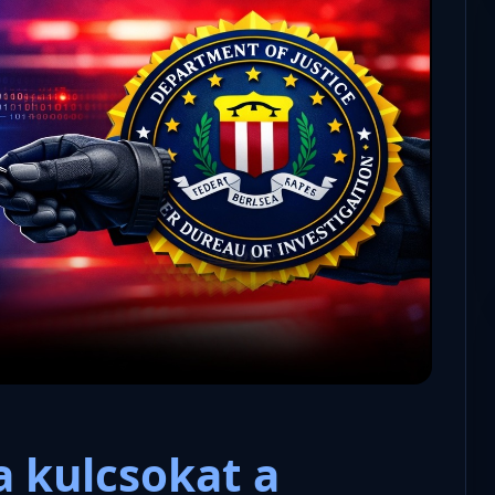
Microsoft odaadta a kulcsokat a
hatóságoknak, hogy visszafejth
az adatokat.
a kulcsokat a