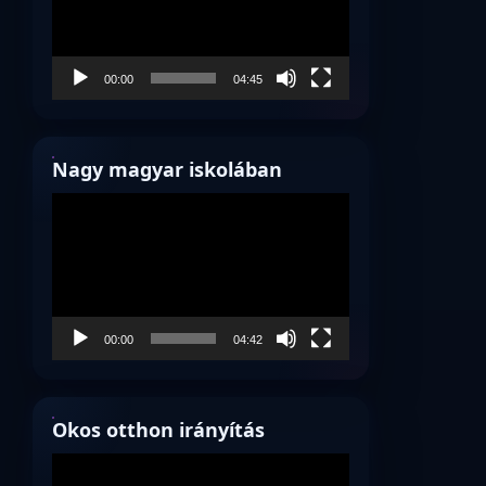
00:00
04:45
Nagy magyar iskolában
Videólejátszó
00:00
04:42
Okos otthon irányítás
Videólejátszó