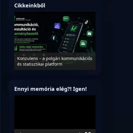
Cikkeinkből
Nyílt levél Tanác
essék
Konzulens – a polgári kommunikációs
úrnak, az oktatá
és statisztikai platform
jövőjéről!
Ennyi memória elég?! Igen!
Videólejátszó