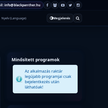
il: info@blackpanther.hu
Nyelv (Language)
Megjelenés
Minősített programok
Az alkalmazás raktár
legújabb programjai csak
bejelentkezés után
láthatóak!