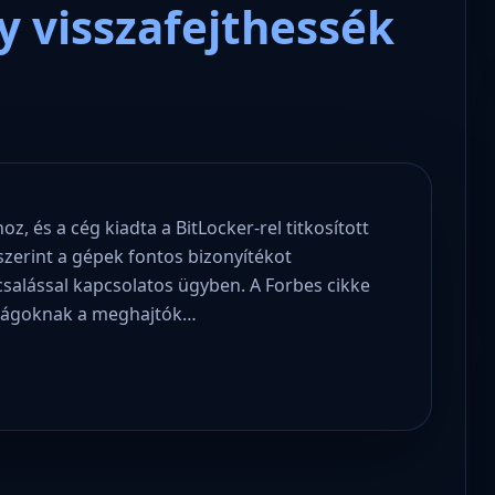
 visszafejthessék
oz, és a cég kiadta a BitLocker-rel titkosított
szerint a gépek fontos bizonyítékot
csalással kapcsolatos ügyben. A Forbes cikke
tóságoknak a meghajtók…