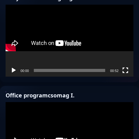
Videólejátszó
00:00
00:52
Office programcsomag I.
Videólejátszó