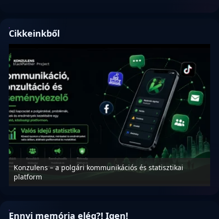
Cikkeinkből
Konzulens – a polgári kommunikációs és statisztikai
N
platform
f
Ennyi memória elég?! Igen!