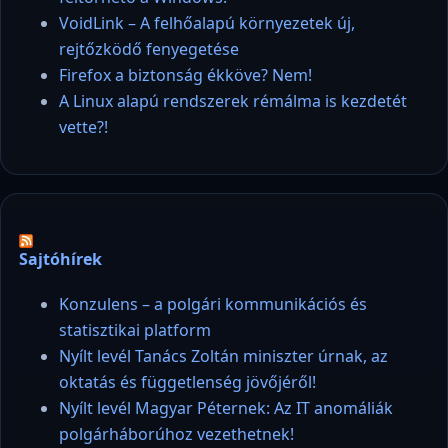
VoidLink – A felhőalapú környezetek új,
rejtőzködő fenyegetése
Firefox a biztonság ékköve? Nem!
A Linux alapú rendszerek rémálma is kezdetét
vette?!
Sajtóhírek
Konzulens – a polgári kommunikációs és
statisztikai platform
Nyílt levél Tanács Zoltán miniszter úrnak, az
oktatás és függetlenség jövőjéről!
Nyílt levél Magyar Péternek: Az IT anomáliák
polgárháborúhoz vezethetnek!