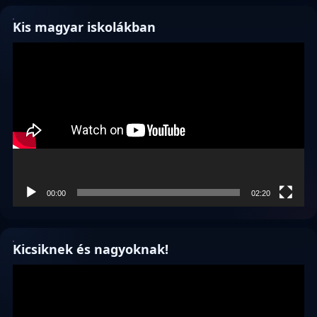
Kis magyar iskolákban
Videólejátszó
00:00
02:20
Kicsiknek és nagyoknak!
Videólejátszó