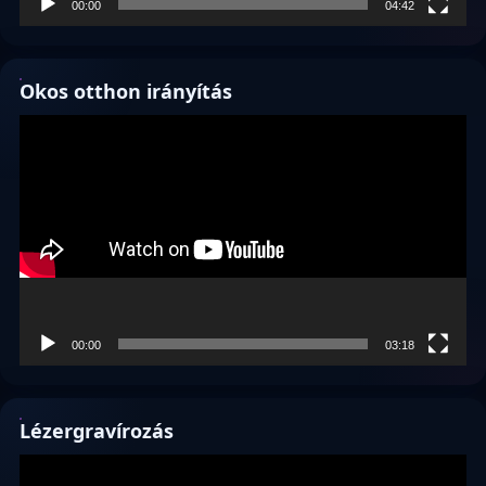
00:00
04:42
Okos otthon irányítás
Videólejátszó
00:00
03:18
Lézergravírozás
Videólejátszó