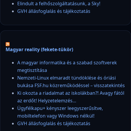
Elindult a felhőszolgáltatásunk, a Sky!
GVH állásfoglalás és tájékoztatás
Magyar reality (fekete-tükör)
A magyar informatika és a szabad szoftverek
megtisztítása
Nemzeti-Linux elmaradt tündöklése és óriási
bukása FSF.hu közreműködéssel – visszatekintés
Ki okozta a riadalmat az iskolákban?! Avagy fától
az erdőt! Helyzetelemzés…
Ügyfélkapu+ kényszer leegyszerűsítve,
mobiltelefon vagy Windows nélkül!
GVH állásfoglalás és tájékoztatás