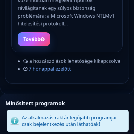
közelmúltban megjelent riportok
rávilágítanak egy súlyos biztonsági
problémára: a Microsoft Windows NTLMv1
hitelesítési protokoll…
Tovább
a hozzászólások lehetősége kikapcsolva
7 hónappal ezelőtt
Minősített programok
Az alkalmazás raktár legújabb programjai
csak bejelentkezés után láthatóak!