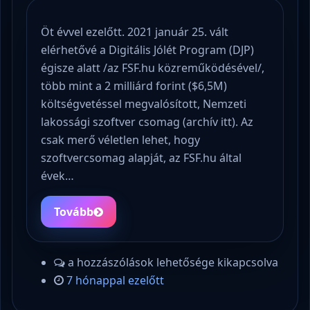
Öt évvel ezelőtt. 2021 január 25. vált
elérhetővé a Digitális Jólét Program (DJP)
égisze alatt /az FSF.hu közreműködésével/,
több mint a 2 milliárd forint ($6,5M)
költségvetéssel megvalósított, Nemzeti
lakossági szoftver csomag (archív itt). Az
csak merő véletlen lehet, hogy
szoftvercsomag alapját, az FSF.hu által
évek…
Tovább
a hozzászólások lehetősége kikapcsolva
7 hónappal ezelőtt