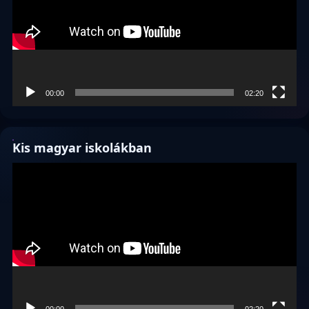
00:00
02:20
Kis magyar iskolákban
Videólejátszó