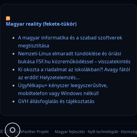
Magyar reality (fekete-tükör)
A magyar informatika és a szabad szoftverek
megtisztítása
Nemzeti-Linux elmaradt tündöklése és óriási
bukása FSF.hu közreműködéssel – visszatekintés
Ki okozta a riadalmat az iskolákban?! Avagy fától
az erdőt! Helyzetelemzés…
Ügyfélkapu+ kényszer leegyszerűsítve,
mobiltelefon vagy Windows nélkül!
GVH állásfoglalás és tájékoztatás
© 2026 blackPanther Projekt
Magyar fejlesztés · Nyílt technológiák · Közösség