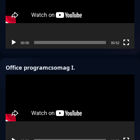
00:00
00:52
Office programcsomag I.
Videólejátszó