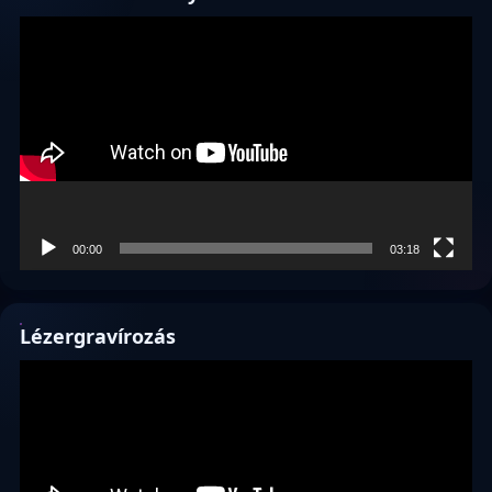
Videólejátszó
00:00
03:18
Lézergravírozás
Videólejátszó