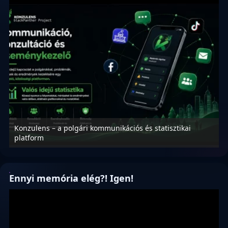
Konzulens – a polgári kommunikációs és statisztikai
N
platform
f
Ennyi memória elég?! Igen!
Videólejátszó