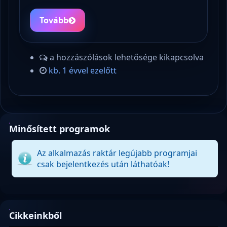
Tovább
a hozzászólások lehetősége kikapcsolva
kb. 1 évvel ezelőtt
Minősített programok
Az alkalmazás raktár legújabb programjai
csak bejelentkezés után láthatóak!
Cikkeinkből