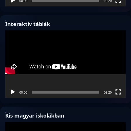
00:00
10:20
Interaktív táblák
Videólejátszó
00:00
02:20
Kis magyar iskolákban
Videólejátszó