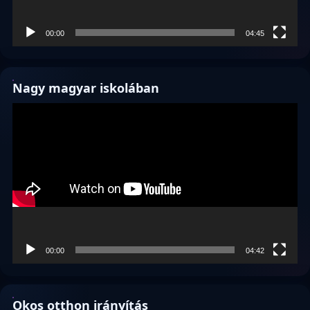
00:00
04:45
Nagy magyar iskolában
Videólejátszó
00:00
04:42
Okos otthon irányítás