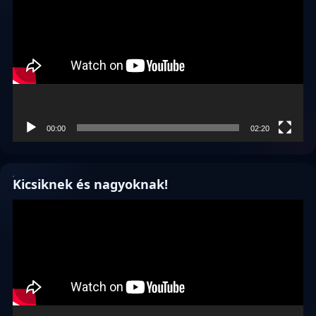
00:00
02:20
Kicsiknek és nagyoknak!
Videólejátszó