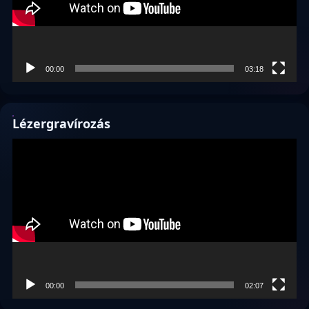
00:00
03:18
Lézergravírozás
Videólejátszó
00:00
02:07