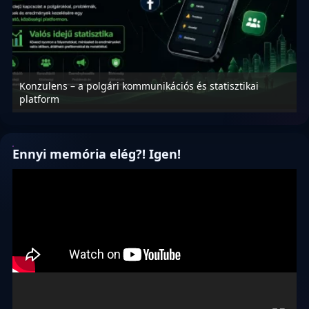
Konzulens – a polgári kommunikációs és statisztikai
N
platform
f
Ennyi memória elég?! Igen!
Videólejátszó