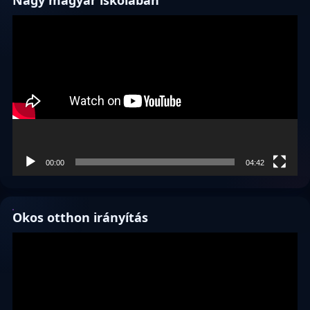
Videólejátszó
00:00
04:42
Okos otthon irányítás
Videólejátszó