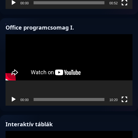
00:00
00:52
Office programcsomag I.
Videólejátszó
00:00
10:20
Interaktív táblák
Videólejátszó