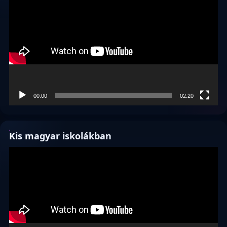
00:00
02:20
Kis magyar iskolákban
Videólejátszó