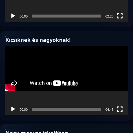
00:00
02:20
Kicsiknek és nagyoknak!
Videólejátszó
00:00
04:45
Nagy magyar iskolában