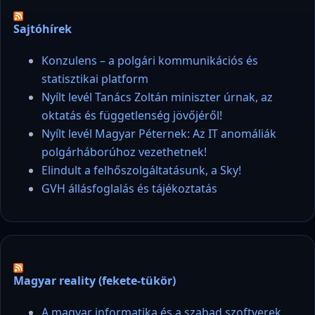
Sajtóhírek
Konzulens – a polgári kommunikációs és
statisztikai platform
Nyílt levél Tanács Zoltán miniszter úrnak, az
oktatás és függetlenség jövőjéről!
Nyílt levél Magyar Péternek: Az IT anomáliák
polgárháborúhoz vezethetnek!
Elindult a felhőszolgáltatásunk, a Sky!
GVH állásfoglalás és tájékoztatás
Magyar reality (fekete-tükör)
A magyar informatika és a szabad szoftverek