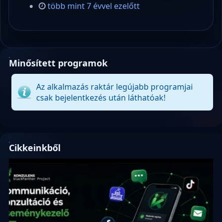
több mint 7 évvel ezelőtt
Minősített programok
Az alkalmazás raktár legújabb programjai
csak bejelentkezés után láthatóak!
Cikkeinkből