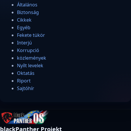
Általános
Biztonság
Cikkek
Egyéb
Fekete tükör
Interjú
Korrupció
közlemények
Nyílt levelek
Oktatás
Riport
Sajtóhír
blackPanther Projekt