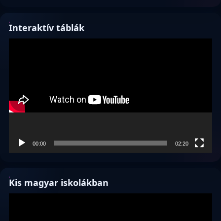
Interaktív táblák
Videólejátszó
00:00
02:20
Kis magyar iskolákban
Videólejátszó