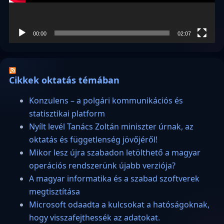
00:00
02:07
Cikkek oktatás témában
Konzulens – a polgári kommunikációs és
statisztikai platform
Nyílt levél Tanács Zoltán miniszter úrnak, az
oktatás és függetlenség jövőjéről!
Mikor lesz újra szabadon letölthető a magyar
operációs rendszerünk újabb verziója?
A magyar informatika és a szabad szoftverek
megtisztítása
Microsoft odaadta a kulcsokat a hatóságoknak,
hogy visszafejthessék az adatokat.