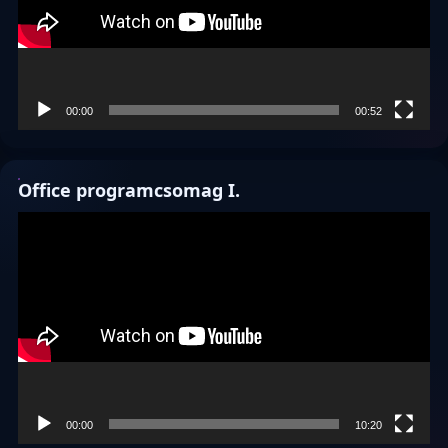
00:00
00:52
Office programcsomag I.
Videólejátszó
00:00
10:20