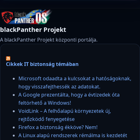
blackPanther Projekt
A blackPanther Projekt központi portálja.
Cikkek IT biztonság témában
Microsoft odaadta a kulcsokat a hatóságoknak,
hogy visszafejthessék az adatokat.
A Google prezentálta, hogy a évtizedek óta
feltörhető a Windows!
VoidLink – A felhőalapú környezetek új,
rejtőzködő fenyegetése
Firefox a biztonság ékköve? Nem!
A Linux alapú rendszerek rémálma is kezdetét