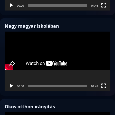
00:00
04:45
Nagy magyar iskolában
Videólejátszó
00:00
04:42
Okos otthon irányítás
Videólejátszó