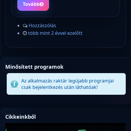
Tovább
Hozzászólás
több mint 2 évvel ezelőtt
Minősített programok
Az alkalmazás raktár legújabb programjai
csak bejelentkezés után láthatóak!
Cikkeinkből