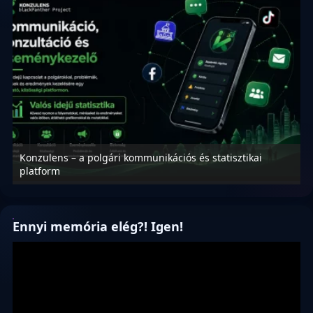
Konzulens – a polgári kommunikációs és statisztikai
N
platform
f
Ennyi memória elég?! Igen!
Videólejátszó