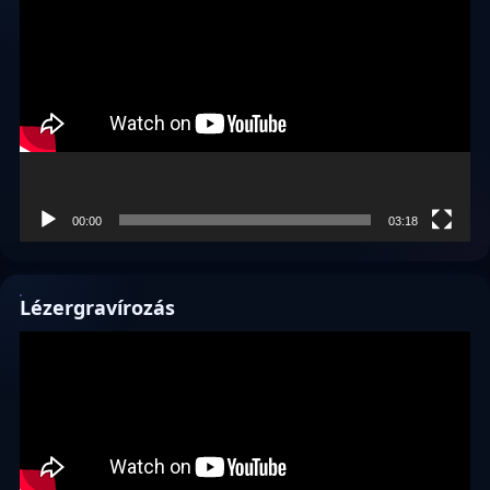
00:00
03:18
Lézergravírozás
Videólejátszó