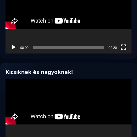
00:00
02:20
Kicsiknek és nagyoknak!
Videólejátszó