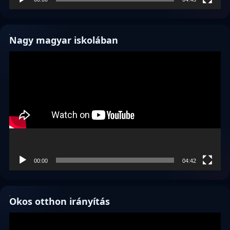
Nagy magyar iskolában
Videólejátszó
00:00
04:42
Okos otthon irányítás
Videólejátszó