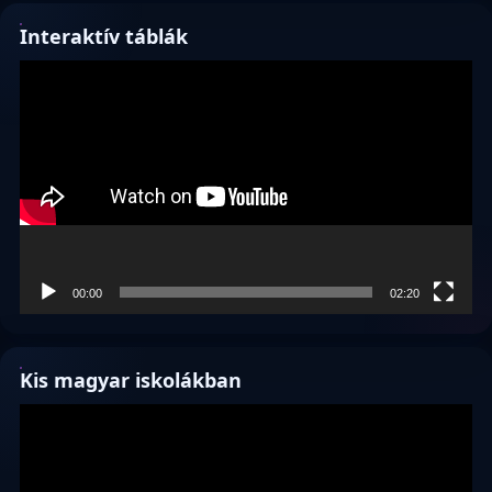
Interaktív táblák
Videólejátszó
00:00
02:20
Kis magyar iskolákban
Videólejátszó