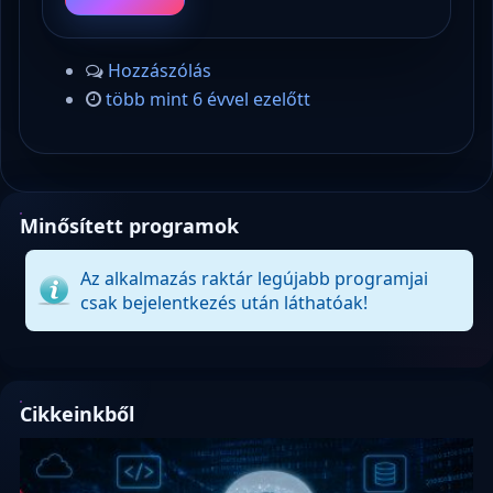
Hozzászólás
több mint 6 évvel ezelőtt
Minősített programok
Az alkalmazás raktár legújabb programjai
csak bejelentkezés után láthatóak!
Cikkeinkből