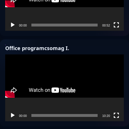
00:00
00:52
Office programcsomag I.
Videólejátszó
00:00
10:20