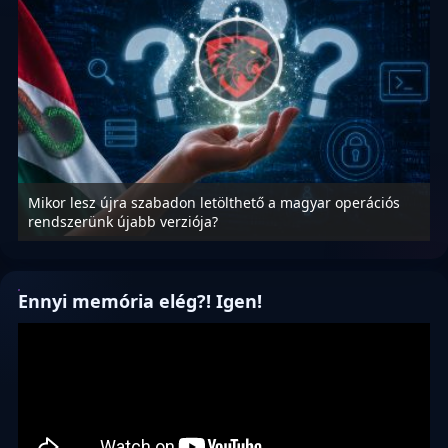
Mikor lesz újra szabadon letölthető a magyar operációs
A
rendszerünk újabb verziója?
m
Ennyi memória elég?! Igen!
Videólejátszó