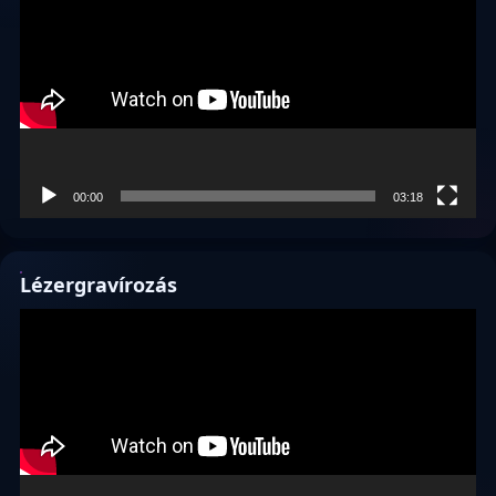
00:00
03:18
Lézergravírozás
Videólejátszó