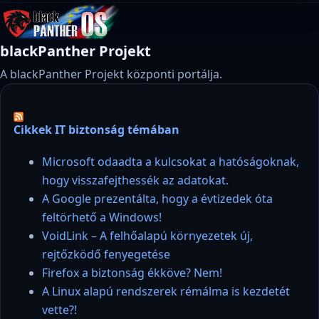
blackPanther Projekt
A blackPanther Projekt központi portálja.
Cikkek IT biztonság témában
Microsoft odaadta a kulcsokat a hatóságoknak,
hogy visszafejthessék az adatokat.
A Google prezentálta, hogy a évtizedek óta
feltörhető a Windows!
VoidLink – A felhőalapú környezetek új,
rejtőzködő fenyegetése
Firefox a biztonság ékköve? Nem!
A Linux alapú rendszerek rémálma is kezdetét
vette?!