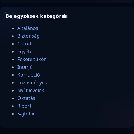
Bejegyzések kategóriái
Általános
Biztonság
Cikkek
Egyéb
Fekete tükör
Interjú
Korrupció
közlemények
Nyílt levelek
Oktatás
Riport
Sajtóhír