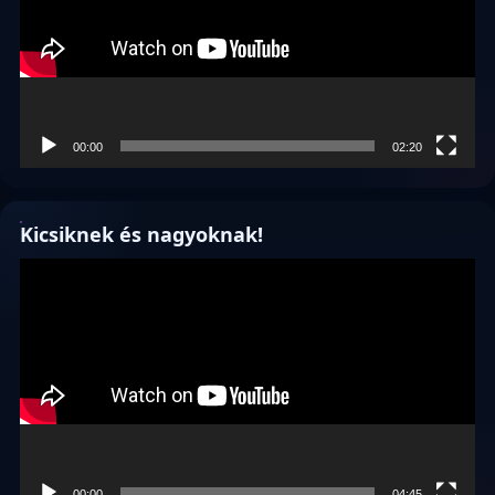
00:00
02:20
Kicsiknek és nagyoknak!
Videólejátszó
00:00
04:45