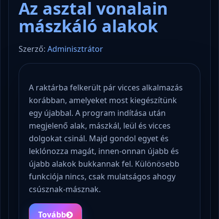
Az asztal vonalain
mászkáló alakok
Szerző:
Adminisztrátor
A raktárba felkerült pár vicces alkalmazás
korábban, amelyeket most kiegészítünk
egy újabbal. A program indítása után
megjelenő alak, mászkál, leül és vicces
dolgokat csinál. Majd gondol egyet és
leklónozza magát, innen-onnan újabb és
újabb alakok bukkannak fel. Különösebb
funkciója nincs, csak mulatságos ahogy
csúsznak-másznak.
Tovább