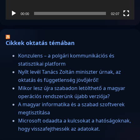
00:00
02:07
Cikkek oktatás témában
Konzulens – a polgári kommunikációs és
statisztikai platform
Nyílt levél Tanács Zoltán miniszter úrnak, az
oktatás és függetlenség jövőjéről!
Mikor lesz újra szabadon letölthető a magyar
operációs rendszerünk újabb verziója?
A magyar informatika és a szabad szoftverek
megtisztítása
Microsoft odaadta a kulcsokat a hatóságoknak,
hogy visszafejthessék az adatokat.