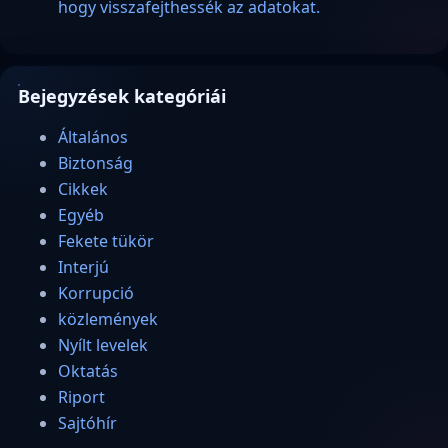
hogy visszafejthessék az adatokat.
Bejegyzések kategóriái
Általános
Biztonság
Cikkek
Egyéb
Fekete tükör
Interjú
Korrupció
közlemények
Nyílt levelek
Oktatás
Riport
Sajtóhír