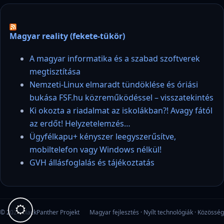
Magyar reality (fekete-tükör)
A magyar informatika és a szabad szoftverek
megtisztítása
Nemzeti-Linux elmaradt tündöklése és óriási
bukása FSF.hu közreműködéssel – visszatekintés
Ki okozta a riadalmat az iskolákban?! Avagy fától
az erdőt! Helyzetelemzés…
Ügyfélkapu+ kényszer leegyszerűsítve,
mobiltelefon vagy Windows nélkül!
GVH állásfoglalás és tájékoztatás
© 2026 blackPanther Projekt
Magyar fejlesztés · Nyílt technológiák · Közösség