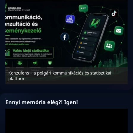
Konzulens – a polgári kommunikációs és statisztikai
N
platform
f
Ennyi memória elég?! Igen!
Videólejátszó