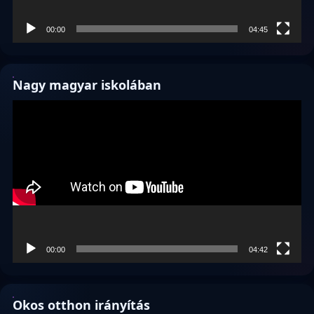
00:00
04:45
Nagy magyar iskolában
Videólejátszó
00:00
04:42
Okos otthon irányítás