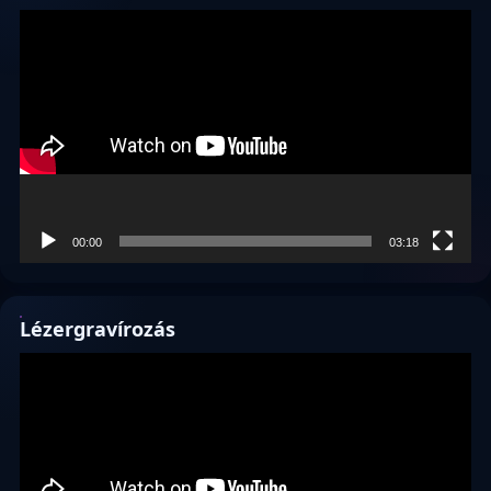
Videólejátszó
00:00
03:18
Lézergravírozás
Videólejátszó