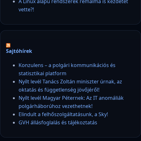
A Linux alapú rendszerek rémálma is kezdetét
vette?!
Sajtóhírek
Konzulens – a polgári kommunikációs és
statisztikai platform
Nyílt levél Tanács Zoltán miniszter úrnak, az
oktatás és függetlenség jövőjéről!
Nyílt levél Magyar Péternek: Az IT anomáliák
polgárháborúhoz vezethetnek!
Elindult a felhőszolgáltatásunk, a Sky!
GVH állásfoglalás és tájékoztatás