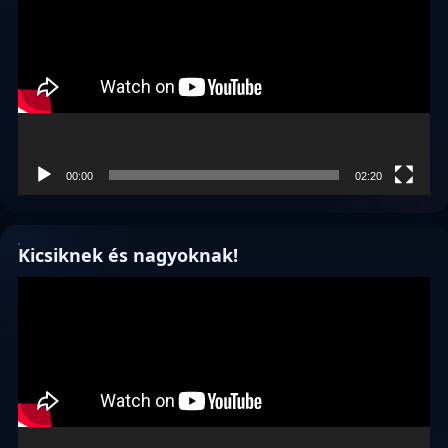
00:00
02:20
Kicsiknek és nagyoknak!
Videólejátszó