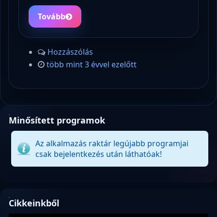
Tovább
Hozzászólás
több mint 3 évvel ezelőtt
Minősített programok
Az alkalmazás raktár legújabb programjai
csak bejelentkezés után láthatóak!
Cikkeinkből