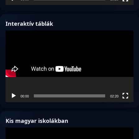
Interaktív táblák
Videólejátszó
00:00
02:20
Kis magyar iskolákban
Videólejátszó