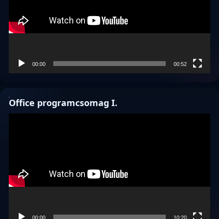
00:00
00:52
Office programcsomag I.
Videólejátszó
00:00
10:20