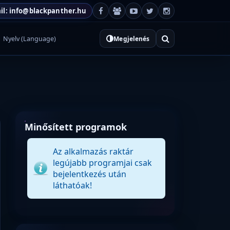
il: info@blackpanther.hu
Nyelv (Language)
Megjelenés
Minősített programok
Az alkalmazás raktár
legújabb programjai csak
bejelentkezés után
láthatóak!