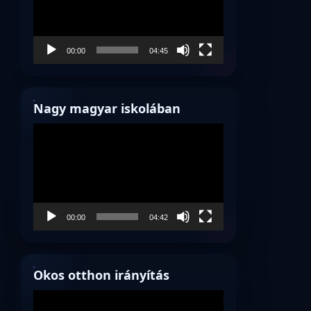
00:00
04:45
Nagy magyar iskolában
Videólejátszó
00:00
04:42
Okos otthon irányítás
Videólejátszó