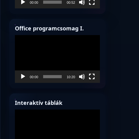
00:00
00:52
Office programcsomag I.
Videólejátszó
00:00
10:20
Interaktív táblák
Videólejátszó