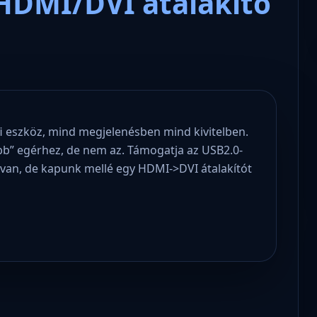
HDMI/DVI átalakító
fi eszköz, mind megjelenésben mind kivitelben.
bb” egérhez, de nem az. Támogatja az USB2.0-
 van, de kapunk mellé egy HDMI->DVI átalakítót