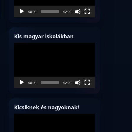
00:00
02:20
Kis magyar iskolákban
Videólejátszó
00:00
02:20
Kicsiknek és nagyoknak!
Videólejátszó