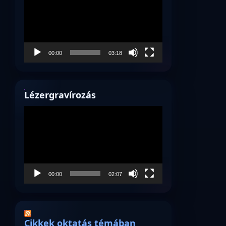
00:00
03:18
Lézergravírozás
Videólejátszó
00:00
02:07
Cikkek oktatás témában