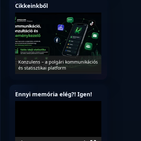
Cikkeinkből
Nyílt levél Tanác
essék
Konzulens – a polgári kommunikációs
úrnak, az oktatá
és statisztikai platform
jövőjéről!
Ennyi memória elég?! Igen!
Videólejátszó