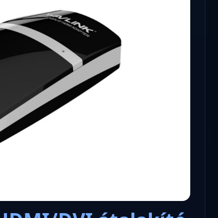
Microsoft odaadta a kulcsokat a
hatóságoknak, hogy visszafejth
az adatokat.