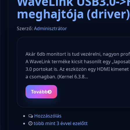
WaveLink USB3.0->
meghajtója (driver)
Szerző:
Adminisztrátor
Akár 6db monitort is tud vezérelni, nagyon pro
A WaveLink terméke kicsit hasonlít egy „laposa
3.0 portokat is. Az eszközön egy HDMI kimenet
a csomagban. (Kernel 6.3.8…
Tovább
Hozzászólás
több mint 3 évvel ezelőtt