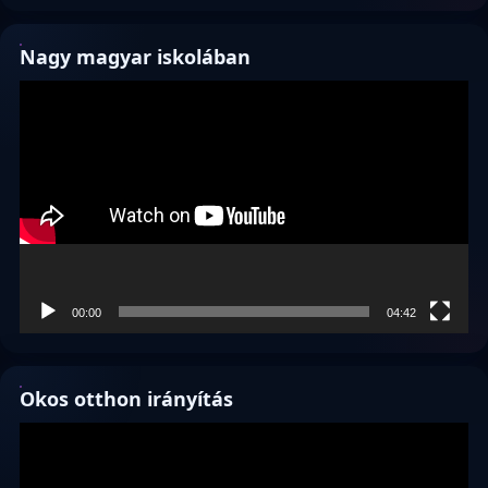
Nagy magyar iskolában
Videólejátszó
00:00
04:42
Okos otthon irányítás
Videólejátszó