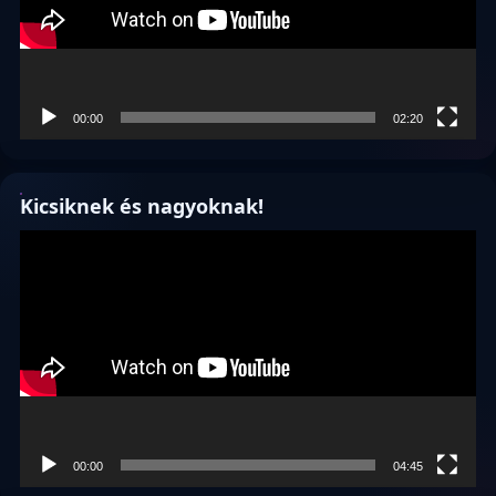
00:00
02:20
Kicsiknek és nagyoknak!
Videólejátszó
00:00
04:45