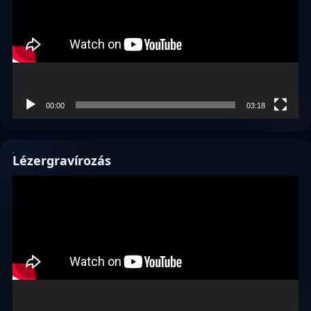
00:00
03:18
Lézergravírozás
Videólejátszó