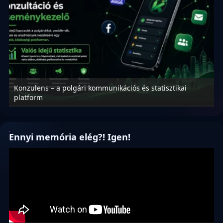
Konzulens – a polgári kommunikációs és statisztikai
N
platform
f
Ennyi memória elég?! Igen!
Videólejátszó