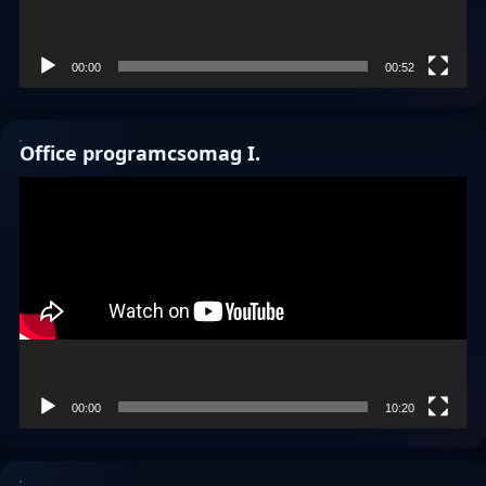
00:00
00:52
Office programcsomag I.
Videólejátszó
00:00
10:20