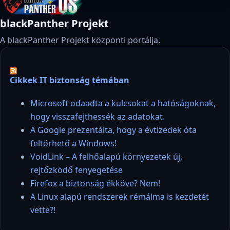
blackPanther Projekt
A blackPanther Projekt központi portálja.
Cikkek IT biztonság témában
Microsoft odaadta a kulcsokat a hatóságoknak,
hogy visszafejthessék az adatokat.
A Google prezentálta, hogy a évtizedek óta
feltörhető a Windows!
VoidLink – A felhőalapú környezetek új,
rejtőzködő fenyegetése
Firefox a biztonság ékköve? Nem!
A Linux alapú rendszerek rémálma is kezdetét
vette?!