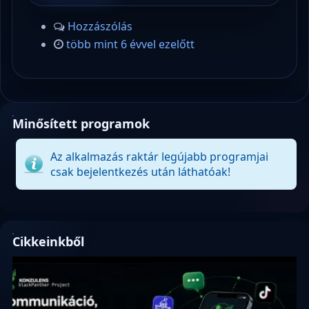
Hozzászólás
több mint 6 évvel ezelőtt
Minősített programok
Az alkalmazás raktár legújabb programjai
csak bejelentkezés után láthatóak!
Cikkeinkből