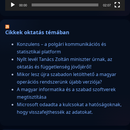
00:00
02:07
Cikkek oktatás témában
Konzulens – a polgári kommunikációs és
statisztikai platform
Nyílt levél Tanács Zoltán miniszter úrnak, az
oktatás és függetlenség jövőjéről!
Mikor lesz újra szabadon letölthető a magyar
operációs rendszerünk újabb verziója?
A magyar informatika és a szabad szoftverek
megtisztítása
Microsoft odaadta a kulcsokat a hatóságoknak,
hogy visszafejthessék az adatokat.