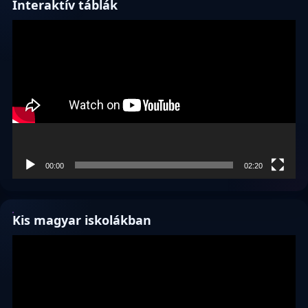
Interaktív táblák
Videólejátszó
00:00
02:20
Kis magyar iskolákban
Videólejátszó