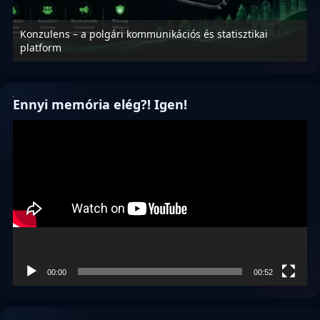
Konzulens – a polgári kommunikációs és statisztikai
N
platform
f
Ennyi memória elég?! Igen!
Videólejátszó
00:00
00:52