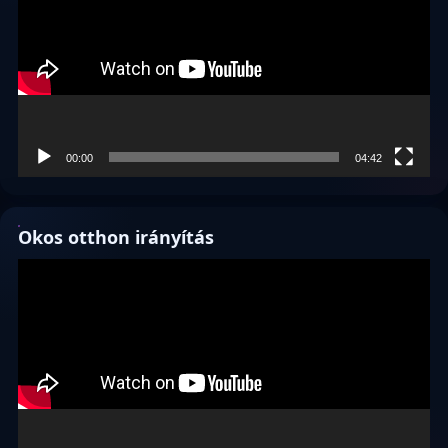
00:00
04:42
Okos otthon irányítás
Videólejátszó