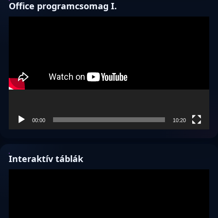
Office programcsomag I.
Videólejátszó
00:00
10:20
Interaktív táblák
Videólejátszó