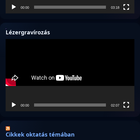
00:00
03:18
Lézergravírozás
Videólejátszó
00:00
02:07
Cikkek oktatás témában