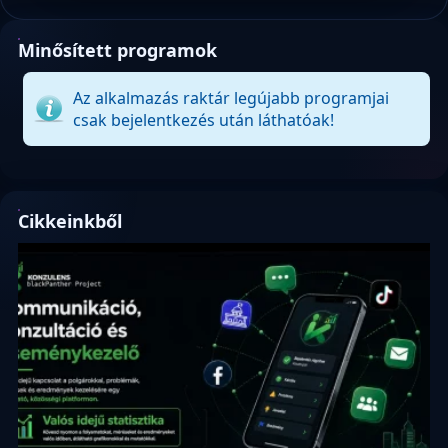
Minősített programok
Az alkalmazás raktár legújabb programjai
csak bejelentkezés után láthatóak!
Cikkeinkből