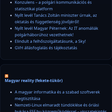
Konzulens – a polgári kommunikációs és
statisztikai platform
Nyílt levél Tanács Zoltán miniszter úrnak, az
oktatás és függetlenség jövőjéről!
Nyílt levél Magyar Péternek: Az IT anomáliák
polgárháborúhoz vezethetnek!
Elindult a felhőszolgáltatásunk, a Sky!
GVH állásfoglalás és tájékoztatás
Magyar reality (fekete-tükör)
A magyar informatika és a szabad szoftverek
megtisztítása
Nemzeti-Linux elmaradt tündöklése és óriási
bukása FSF.hu közreműködéssel – visszatekintés