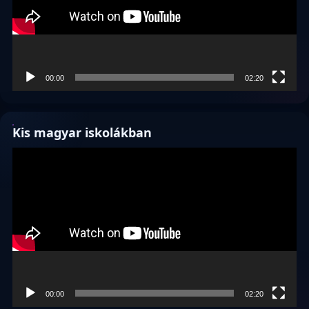
00:00
02:20
Kis magyar iskolákban
Videólejátszó
00:00
02:20