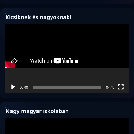
Kicsiknek és nagyoknak!
Videólejátszó
00:00
04:45
Nagy magyar iskolában
Videólejátszó