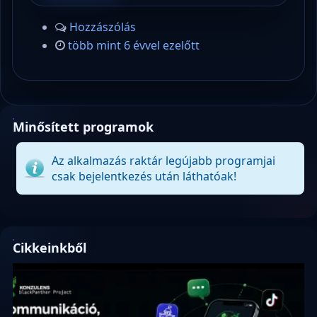
Hozzászólás
több mint 6 évvel ezelőtt
Minősített programok
Az alkalmazás raktár legújabb programjai
csak bejelentkezés után láthatóak!
Cikkeinkből