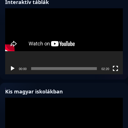
Interaktív táblák
Videólejátszó
00:00
02:20
Kis magyar iskolákban
Videólejátszó