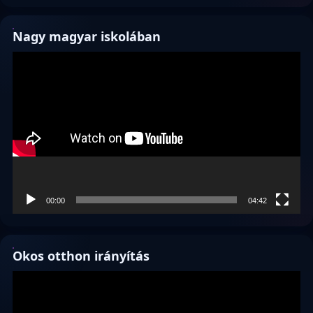
Nagy magyar iskolában
Videólejátszó
00:00
04:42
Okos otthon irányítás
Videólejátszó