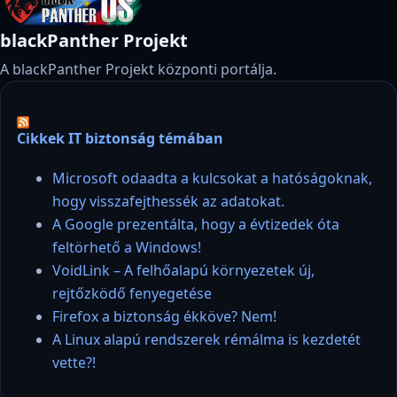
blackPanther Projekt
A blackPanther Projekt központi portálja.
Cikkek IT biztonság témában
Microsoft odaadta a kulcsokat a hatóságoknak,
hogy visszafejthessék az adatokat.
A Google prezentálta, hogy a évtizedek óta
feltörhető a Windows!
VoidLink – A felhőalapú környezetek új,
rejtőzködő fenyegetése
Firefox a biztonság ékköve? Nem!
A Linux alapú rendszerek rémálma is kezdetét
vette?!