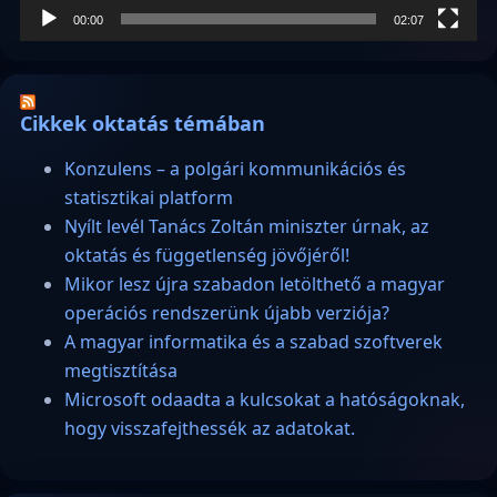
00:00
02:07
Cikkek oktatás témában
Konzulens – a polgári kommunikációs és
statisztikai platform
Nyílt levél Tanács Zoltán miniszter úrnak, az
oktatás és függetlenség jövőjéről!
Mikor lesz újra szabadon letölthető a magyar
operációs rendszerünk újabb verziója?
A magyar informatika és a szabad szoftverek
megtisztítása
Microsoft odaadta a kulcsokat a hatóságoknak,
hogy visszafejthessék az adatokat.