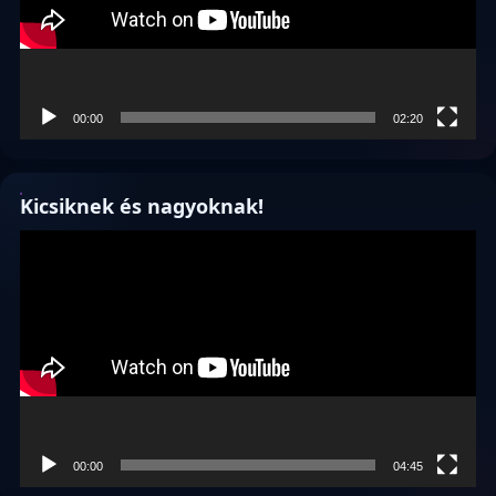
00:00
02:20
Kicsiknek és nagyoknak!
Videólejátszó
00:00
04:45