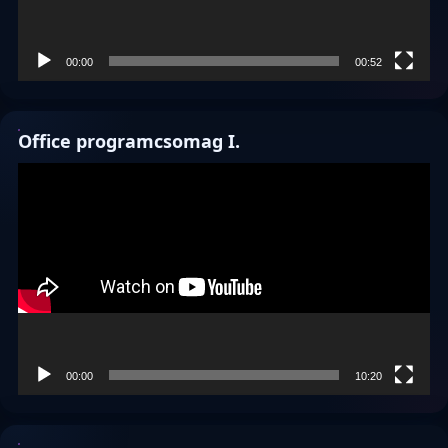
00:00
00:52
Office programcsomag I.
Videólejátszó
00:00
10:20