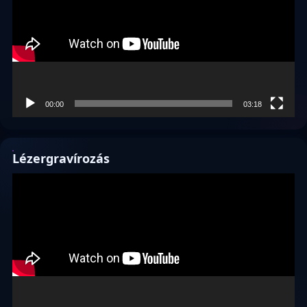
00:00
03:18
Lézergravírozás
Videólejátszó