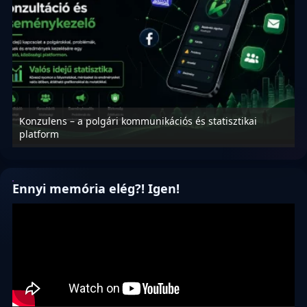
Konzulens – a polgári kommunikációs és statisztikai
N
platform
f
Ennyi memória elég?! Igen!
Videólejátszó