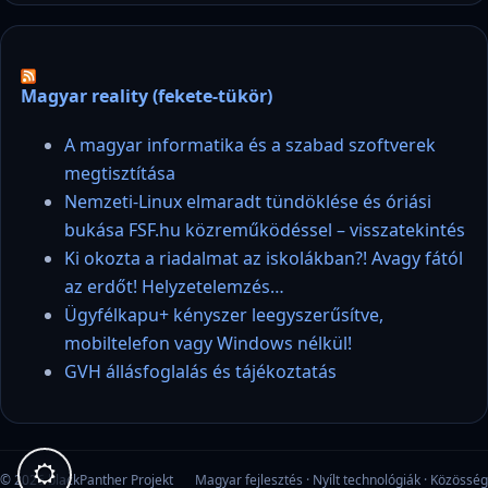
Magyar reality (fekete-tükör)
A magyar informatika és a szabad szoftverek
megtisztítása
Nemzeti-Linux elmaradt tündöklése és óriási
bukása FSF.hu közreműködéssel – visszatekintés
Ki okozta a riadalmat az iskolákban?! Avagy fától
az erdőt! Helyzetelemzés…
Ügyfélkapu+ kényszer leegyszerűsítve,
mobiltelefon vagy Windows nélkül!
GVH állásfoglalás és tájékoztatás
© 2026 blackPanther Projekt
Magyar fejlesztés · Nyílt technológiák · Közösség