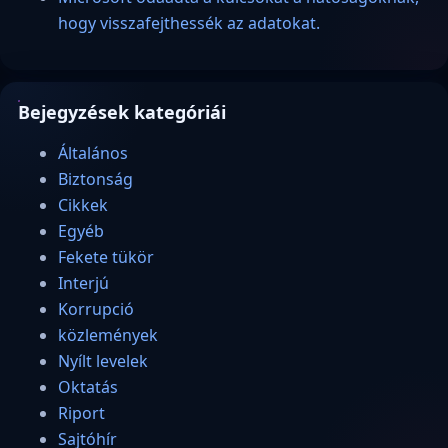
hogy visszafejthessék az adatokat.
Bejegyzések kategóriái
Általános
Biztonság
Cikkek
Egyéb
Fekete tükör
Interjú
Korrupció
közlemények
Nyílt levelek
Oktatás
Riport
Sajtóhír