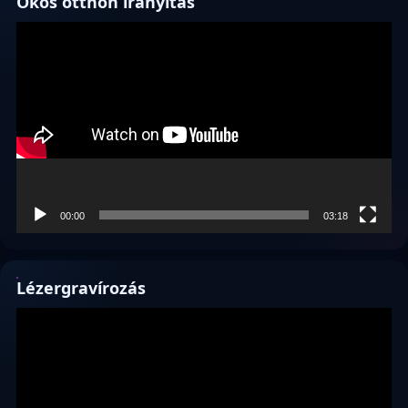
Okos otthon irányítás
Videólejátszó
00:00
03:18
Lézergravírozás
Videólejátszó