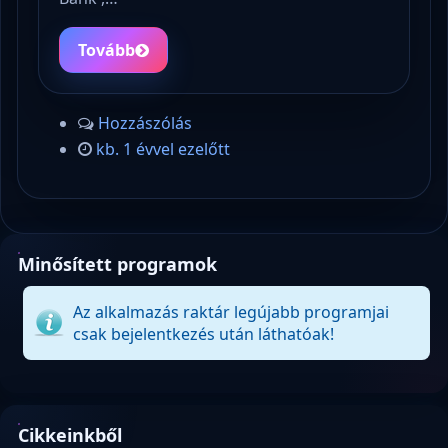
Tovább
Hozzászólás
kb. 1 évvel ezelőtt
Minősített programok
Az alkalmazás raktár legújabb programjai
csak bejelentkezés után láthatóak!
Cikkeinkből