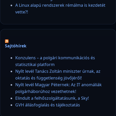
A Linux alapú rendszerek rémálma is kezdetét
vette?!
Sajtóhírek
Konzulens – a polgári kommunikációs és
statisztikai platform
Nyílt levél Tanács Zoltán miniszter úrnak, az
oktatás és függetlenség jövőjéről!
Nyílt levél Magyar Péternek: Az IT anomáliák
polgárháborúhoz vezethetnek!
Elindult a felhőszolgáltatásunk, a Sky!
GVH állásfoglalás és tájékoztatás