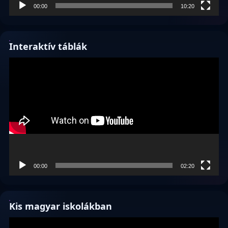
00:00
10:20
Interaktív táblák
Videólejátszó
00:00
02:20
Kis magyar iskolákban
Videólejátszó