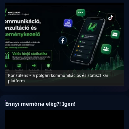
Konzulens – a polgári kommunikációs és statisztikai
N
platform
f
Ennyi memória elég?! Igen!
Videólejátszó