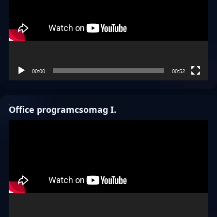
00:00
00:52
Office programcsomag I.
Videólejátszó