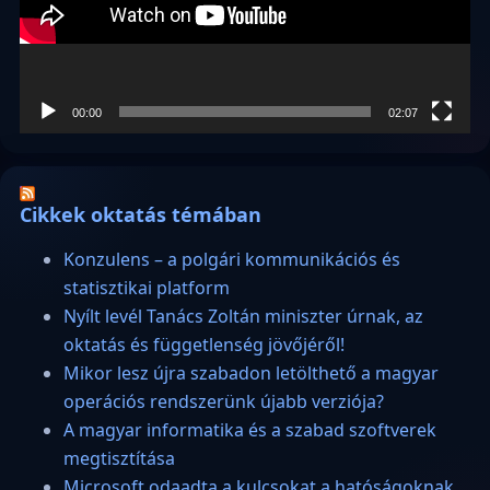
00:00
02:07
Cikkek oktatás témában
Konzulens – a polgári kommunikációs és
statisztikai platform
Nyílt levél Tanács Zoltán miniszter úrnak, az
oktatás és függetlenség jövőjéről!
Mikor lesz újra szabadon letölthető a magyar
operációs rendszerünk újabb verziója?
A magyar informatika és a szabad szoftverek
megtisztítása
Microsoft odaadta a kulcsokat a hatóságoknak,