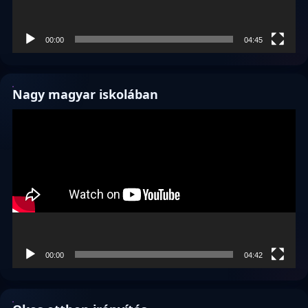
00:00
04:45
Nagy magyar iskolában
Videólejátszó
00:00
04:42