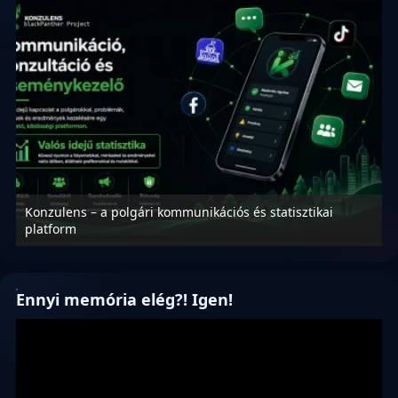
Konzulens – a polgári kommunikációs és statisztikai
N
platform
f
Ennyi memória elég?! Igen!
Videólejátszó