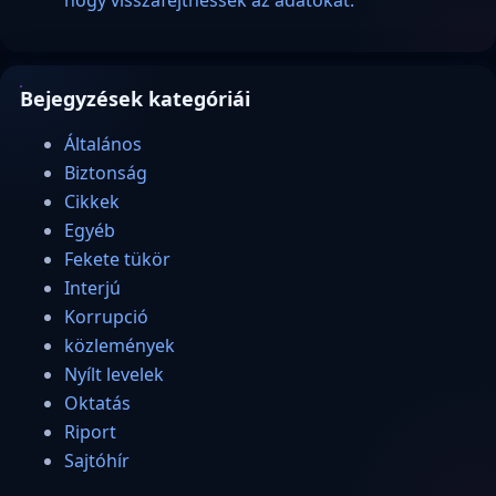
hogy visszafejthessék az adatokat.
Bejegyzések kategóriái
Általános
Biztonság
Cikkek
Egyéb
Fekete tükör
Interjú
Korrupció
közlemények
Nyílt levelek
Oktatás
Riport
Sajtóhír