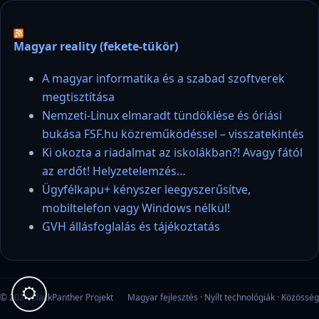
Magyar reality (fekete-tükör)
A magyar informatika és a szabad szoftverek
megtisztítása
Nemzeti-Linux elmaradt tündöklése és óriási
bukása FSF.hu közreműködéssel – visszatekintés
Ki okozta a riadalmat az iskolákban?! Avagy fától
az erdőt! Helyzetelemzés…
Ügyfélkapu+ kényszer leegyszerűsítve,
mobiltelefon vagy Windows nélkül!
GVH állásfoglalás és tájékoztatás
© 2026 blackPanther Projekt
Magyar fejlesztés · Nyílt technológiák · Közösség