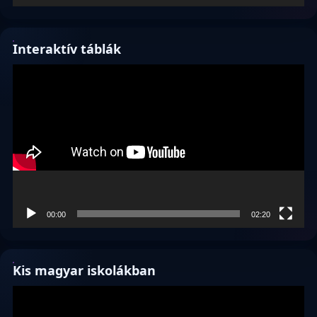
Interaktív táblák
Videólejátszó
00:00
02:20
Kis magyar iskolákban
Videólejátszó