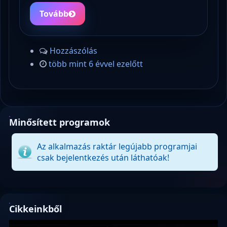
Tovább
Hozzászólás
több mint 6 évvel ezelőtt
Minősített programok
Az alkalmazás raktár legújabb programjai
csak bejelentkezés után láthatóak!
Cikkeinkből