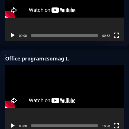
00:00
00:52
Office programcsomag I.
Videólejátszó
00:00
10:20