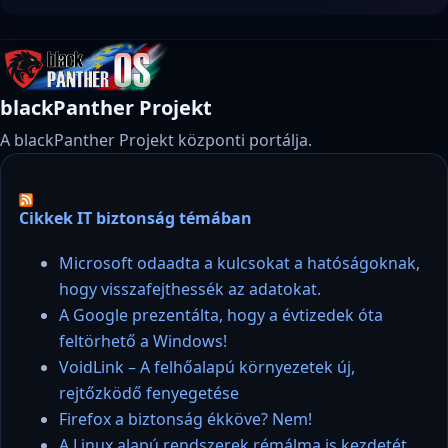
blackPanther Projekt
A blackPanther Projekt központi portálja.
Cikkek IT biztonság témában
Microsoft odaadta a kulcsokat a hatóságoknak,
hogy visszafejthessék az adatokat.
A Google prezentálta, hogy a évtizedek óta
feltörhető a Windows!
VoidLink – A felhőalapú környezetek új,
rejtőzködő fenyegetése
Firefox a biztonság ékköve? Nem!
A Linux alapú rendszerek rémálma is kezdetét