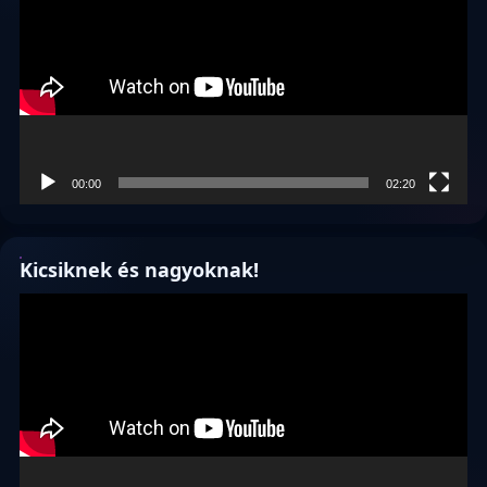
00:00
02:20
Kicsiknek és nagyoknak!
Videólejátszó