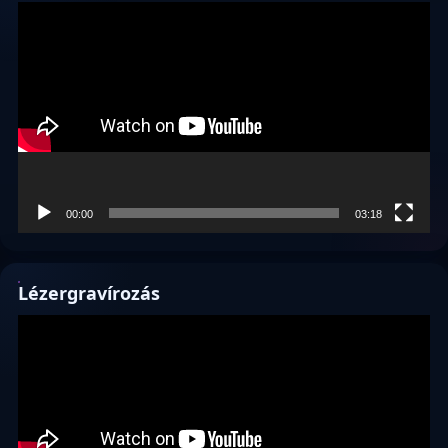
Videólejátszó
00:00
03:18
Lézergravírozás
Videólejátszó