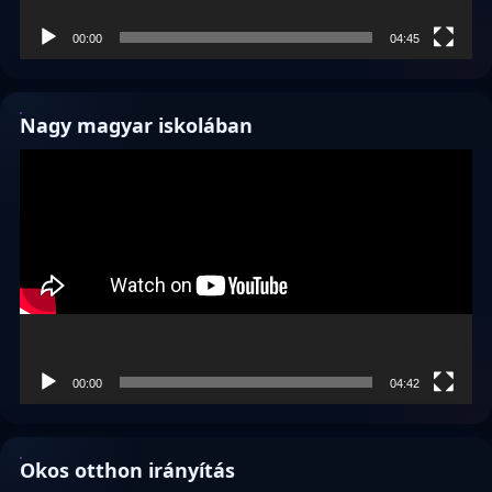
00:00
04:45
Nagy magyar iskolában
Videólejátszó
00:00
04:42
Okos otthon irányítás