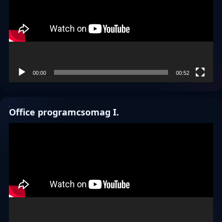
00:00
00:52
Office programcsomag I.
Videólejátszó