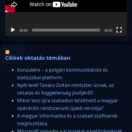
00:00
02:07
Cikkek oktatás témában
Konzulens – a polgári kommunikációs és
statisztikai platform
Nyílt levél Tanács Zoltán miniszter úrnak, az
oktatás és függetlenség jövőjéről!
Mikor lesz újra szabadon letölthető a magyar
operációs rendszerünk újabb verziója?
A magyar informatika és a szabad szoftverek
megtisztítása
Microsoft odaadta a kulcsokat a hatóságoknak,