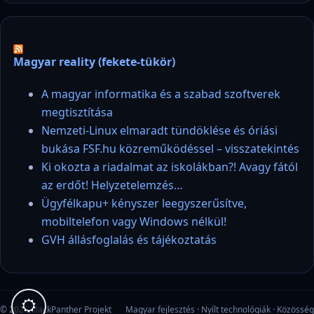
Magyar reality (fekete-tükör)
A magyar informatika és a szabad szoftverek
megtisztítása
Nemzeti-Linux elmaradt tündöklése és óriási
bukása FSF.hu közreműködéssel – visszatekintés
Ki okozta a riadalmat az iskolákban?! Avagy fától
az erdőt! Helyzetelemzés…
Ügyfélkapu+ kényszer leegyszerűsítve,
mobiltelefon vagy Windows nélkül!
GVH állásfoglalás és tájékoztatás
© 2026 blackPanther Projekt
Magyar fejlesztés · Nyílt technológiák · Közösség