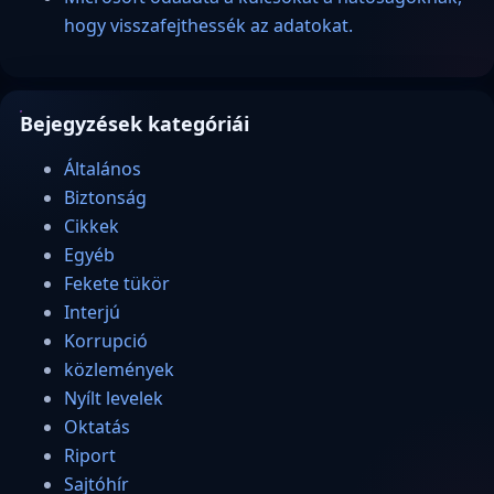
hogy visszafejthessék az adatokat.
Bejegyzések kategóriái
Általános
Biztonság
Cikkek
Egyéb
Fekete tükör
Interjú
Korrupció
közlemények
Nyílt levelek
Oktatás
Riport
Sajtóhír