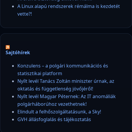
A Linux alapú rendszerek rémálma is kezdetét
vette?!
Sajtóhírek
Konzulens – a polgári kommunikációs és
statisztikai platform
Nyílt levél Tanács Zoltán miniszter úrnak, az
oktatás és függetlenség jövőjéről!
Nyílt levél Magyar Péternek: Az IT anomáliák
polgárháborúhoz vezethetnek!
Elindult a felhőszolgáltatásunk, a Sky!
GVH állásfoglalás és tájékoztatás