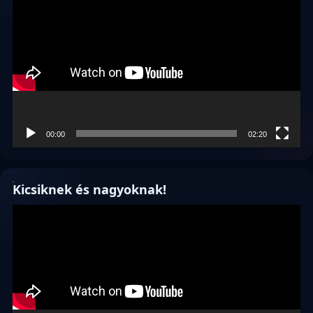
00:00
02:20
Kicsiknek és nagyoknak!
Videólejátszó