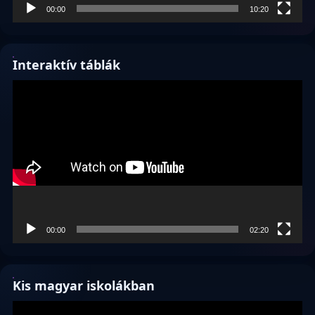
00:00
10:20
Interaktív táblák
Videólejátszó
00:00
02:20
Kis magyar iskolákban
Videólejátszó