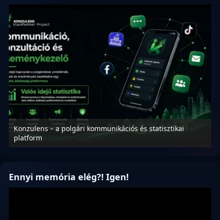
Konzulens – a polgári kommunikációs és statisztikai
N
platform
f
Ennyi memória elég?! Igen!
Videólejátszó