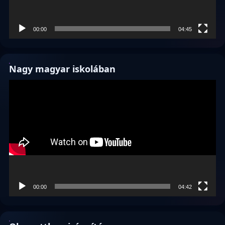
00:00
04:45
Nagy magyar iskolában
Videólejátszó
00:00
04:42