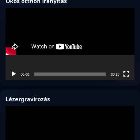
Okos otthon irányítás
Videólejátszó
00:00
03:18
Lézergravírozás
Videólejátszó