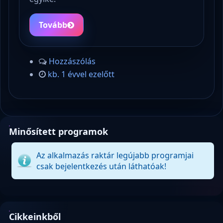
Tovább
Hozzászólás
kb. 1 évvel ezelőtt
Minősített programok
Az alkalmazás raktár legújabb programjai
csak bejelentkezés után láthatóak!
Cikkeinkből