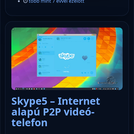
több mint 7 évvel ezelőtt
Skype5 – Internet
alapú P2P videó-
telefon