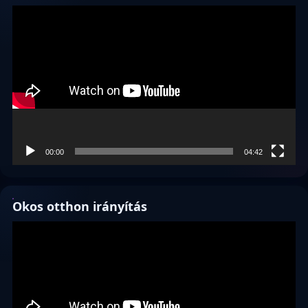
Videólejátszó
00:00
04:42
Okos otthon irányítás
Videólejátszó