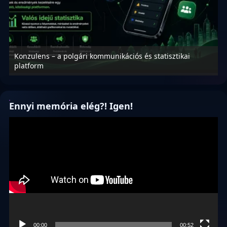
Konzulens – a polgári kommunikációs és statisztikai
N
platform
f
Ennyi memória elég?! Igen!
Videólejátszó
00:00
00:52