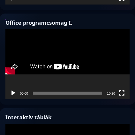
Office programcsomag I.
Videólejátszó
00:00
10:20
Interaktív táblák
Videólejátszó