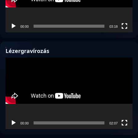
00:00
03:18
Lézergravírozás
Videólejátszó
00:00
02:07