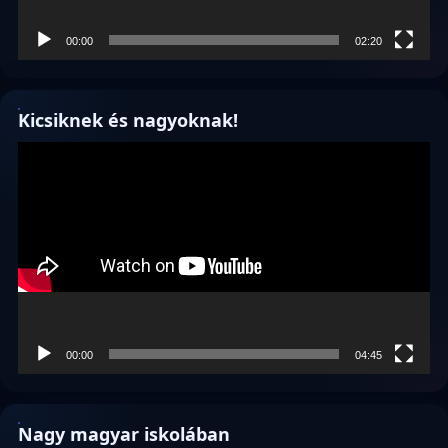
00:00
02:20
Kicsiknek és nagyoknak!
Videólejátszó
00:00
04:45
Nagy magyar iskolában