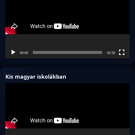
00:00
02:20
Kis magyar iskolákban
Videólejátszó