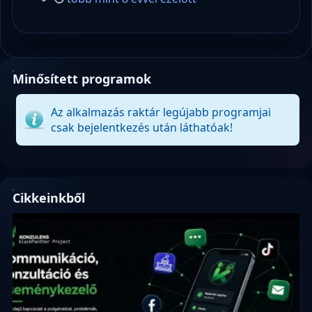
Minősített programok
Az alkalmazás raktár legújabb programjai
csak bejelentkezés után láthatóak!
Cikkeinkből