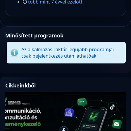
több mint 7 évvel ezelőtt
Minősített programok
Az alkalmazás raktár legújabb programjai
csak bejelentkezés után láthatóak!
Cikkeinkből