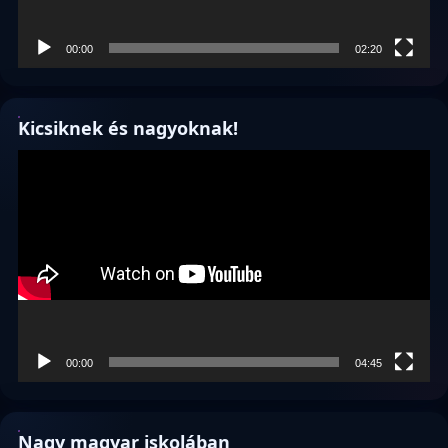
00:00
02:20
Kicsiknek és nagyoknak!
Videólejátszó
00:00
04:45
Nagy magyar iskolában