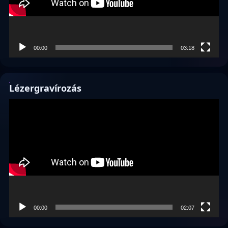
00:00
03:18
Lézergravírozás
Videólejátszó
00:00
02:07