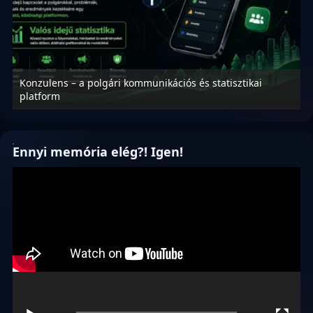
Konzulens – a polgári kommunikációs és statisztikai
N
platform
f
Ennyi memória elég?! Igen!
Videólejátszó