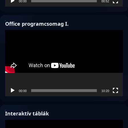
00:00
00:52
Office programcsomag I.
Videólejátszó
00:00
10:20
Interaktív táblák
Videólejátszó