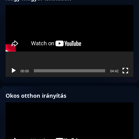
Videólejátszó
00:00
04:42
Okos otthon irányítás
Videólejátszó