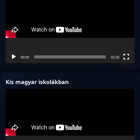
00:00
02:20
Kis magyar iskolákban
Videólejátszó