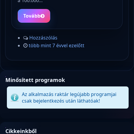
a 100.000…
Tovább
Hozzászólás
több mint 7 évvel ezelőtt
Minősített programok
Az alkalmazás raktár legújabb programjai
csak bejelentkezés után láthatóak!
Cikkeinkből