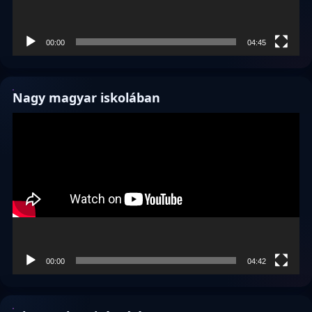
00:00
04:45
Nagy magyar iskolában
Videólejátszó
00:00
04:42