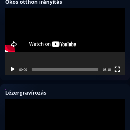
Okos otthon irányítás
Videólejátszó
00:00
03:18
Lézergravírozás
Videólejátszó