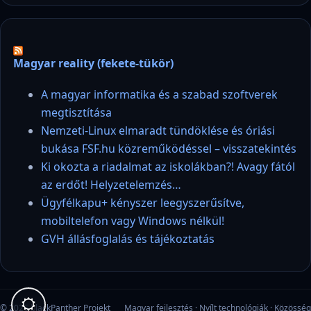
Magyar reality (fekete-tükör)
A magyar informatika és a szabad szoftverek
megtisztítása
Nemzeti-Linux elmaradt tündöklése és óriási
bukása FSF.hu közreműködéssel – visszatekintés
Ki okozta a riadalmat az iskolákban?! Avagy fától
az erdőt! Helyzetelemzés…
Ügyfélkapu+ kényszer leegyszerűsítve,
mobiltelefon vagy Windows nélkül!
GVH állásfoglalás és tájékoztatás
© 2026 blackPanther Projekt
Magyar fejlesztés · Nyílt technológiák · Közösség