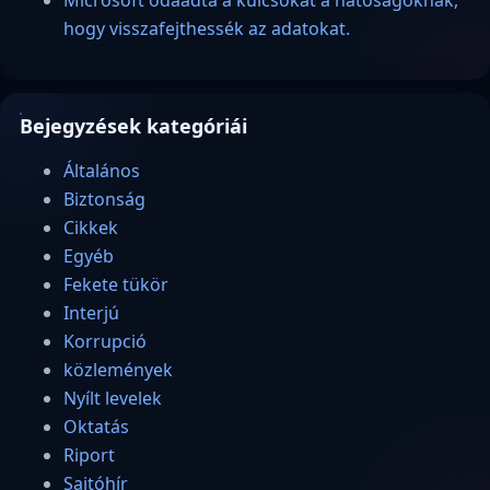
Microsoft odaadta a kulcsokat a hatóságoknak,
hogy visszafejthessék az adatokat.
Bejegyzések kategóriái
Általános
Biztonság
Cikkek
Egyéb
Fekete tükör
Interjú
Korrupció
közlemények
Nyílt levelek
Oktatás
Riport
Sajtóhír