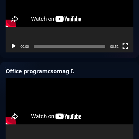
00:00
00:52
Office programcsomag I.
Videólejátszó