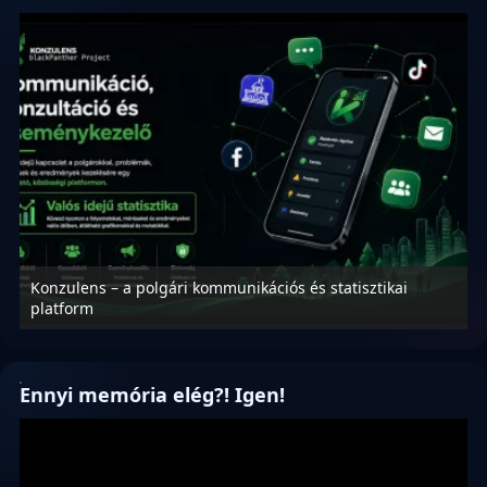
Konzulens – a polgári kommunikációs és statisztikai
N
platform
f
Ennyi memória elég?! Igen!
Videólejátszó