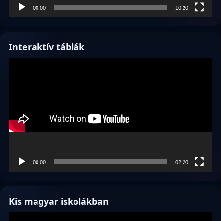
00:00
10:20
Interaktív táblák
Videólejátszó
00:00
02:20
Kis magyar iskolákban
Videólejátszó