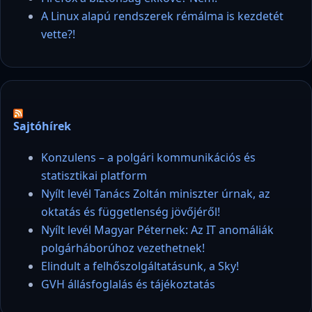
A Linux alapú rendszerek rémálma is kezdetét
vette?!
Sajtóhírek
Konzulens – a polgári kommunikációs és
statisztikai platform
Nyílt levél Tanács Zoltán miniszter úrnak, az
oktatás és függetlenség jövőjéről!
Nyílt levél Magyar Péternek: Az IT anomáliák
polgárháborúhoz vezethetnek!
Elindult a felhőszolgáltatásunk, a Sky!
GVH állásfoglalás és tájékoztatás