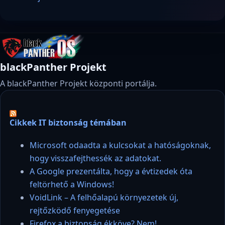
blackPanther Projekt
A blackPanther Projekt központi portálja.
Cikkek IT biztonság témában
Microsoft odaadta a kulcsokat a hatóságoknak,
hogy visszafejthessék az adatokat.
A Google prezentálta, hogy a évtizedek óta
feltörhető a Windows!
VoidLink – A felhőalapú környezetek új,
rejtőzködő fenyegetése
Firefox a biztonság ékköve? Nem!