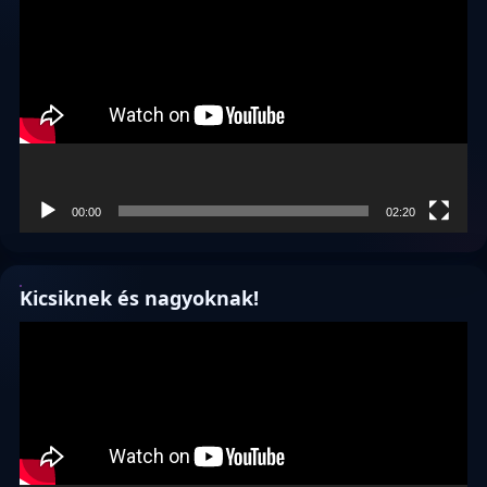
00:00
02:20
Kicsiknek és nagyoknak!
Videólejátszó