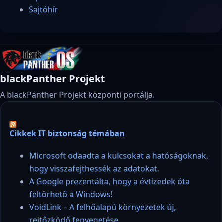
Sajtóhír
blackPanther Projekt
A blackPanther Projekt központi portálja.
Cikkek IT biztonság témában
Microsoft odaadta a kulcsokat a hatóságoknak,
hogy visszafejthessék az adatokat.
A Google prezentálta, hogy a évtizedek óta
feltörhető a Windows!
VoidLink – A felhőalapú környezetek új,
rejtőzködő fenyegetése