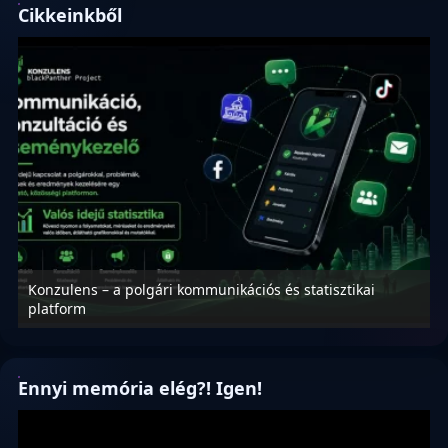
Cikkeinkből
Konzulens – a polgári kommunikációs és statisztikai
N
platform
f
Ennyi memória elég?! Igen!
Videólejátszó