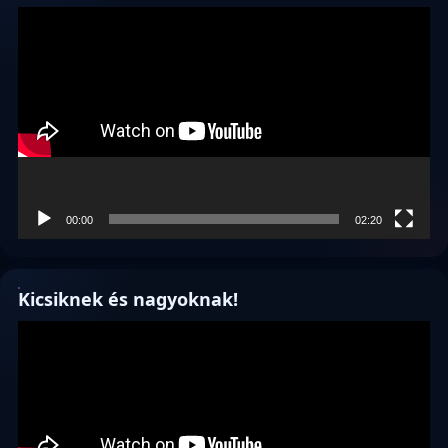
Videólejátszó
00:00
02:20
Kicsiknek és nagyoknak!
Videólejátszó