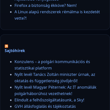
Firefox a biztonság ékköve? Nem!
A Linux alapú rendszerek rémálma is kezdetét
vette?!
Sajtóhírek
Konzulens – a polgári kommunikációs és
statisztikai platform
Nyílt levél Tanács Zoltán miniszter úrnak, az
oktatás és függetlenség jövőjéről!
Nyílt levél Magyar Péternek: Az IT anomáliák
polgárháborúhoz vezethetnek!
Elindult a felhőszolgáltatásunk, a Sky!
GVH állásfoglalás és tájékoztatás