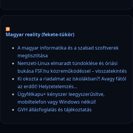
Magyar reality (fekete-tükör)
A magyar informatika és a szabad szoftverek
megtisztítása
Nemzeti-Linux elmaradt tündöklése és óriási
bukása FSF.hu közreműködéssel – visszatekintés
Ki okozta a riadalmat az iskolákban?! Avagy fától
az erdőt! Helyzetelemzés…
Ügyfélkapu+ kényszer leegyszerűsítve,
mobiltelefon vagy Windows nélkül!
GVH állásfoglalás és tájékoztatás