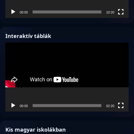
00:00
10:20
Interaktív táblák
Videólejátszó
00:00
02:20
Kis magyar iskolákban