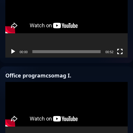
00:00
00:52
Office programcsomag I.
Videólejátszó