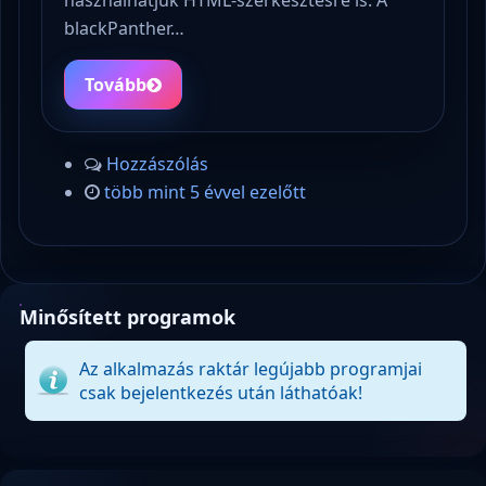
használhatjuk HTML-szerkesztésre is. A
blackPanther…
Tovább
Hozzászólás
több mint 5 évvel ezelőtt
Minősített programok
Az alkalmazás raktár legújabb programjai
csak bejelentkezés után láthatóak!