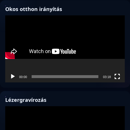
Okos otthon irányítás
Videólejátszó
00:00
03:18
Lézergravírozás
Videólejátszó