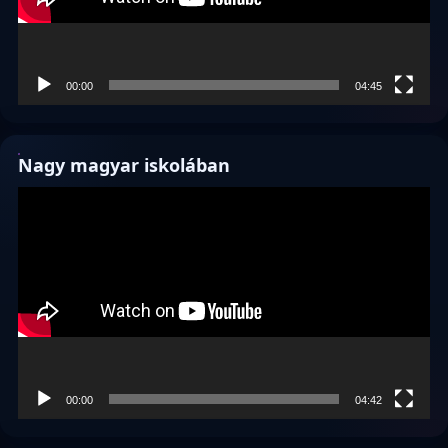
00:00
04:45
Nagy magyar iskolában
Videólejátszó
00:00
04:42