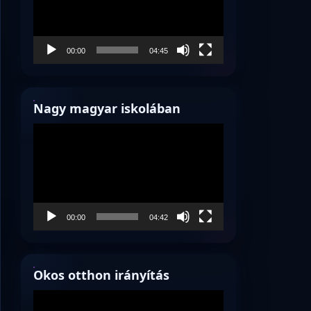
00:00
04:45
Nagy magyar iskolában
Videólejátszó
00:00
04:42
Okos otthon irányítás
Videólejátszó