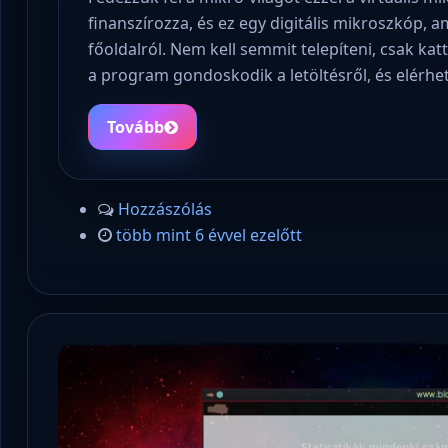
finanszírozza, és ez egy digitális mikroszkóp,
főoldalról. Nem kell semmit telepíteni, csak kat
a program gondoskodik a letöltésről, és elérh
Tovább
Hozzászólás
több mint 6 évvel ezelőtt