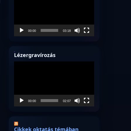
00:00
03:18
Lézergravírozás
Videólejátszó
00:00
02:07
Cikkek oktatás témában