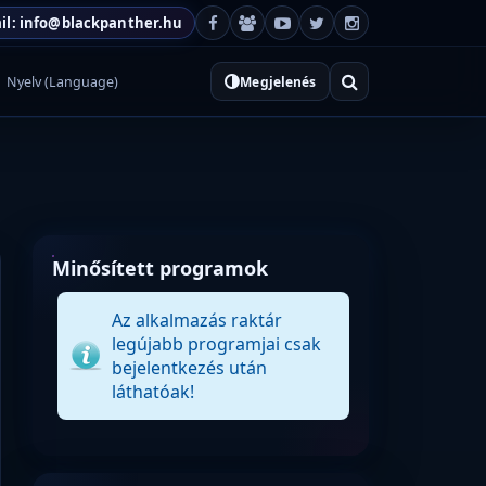
il: info@blackpanther.hu
Nyelv (Language)
Megjelenés
Minősített programok
Az alkalmazás raktár
legújabb programjai csak
bejelentkezés után
láthatóak!