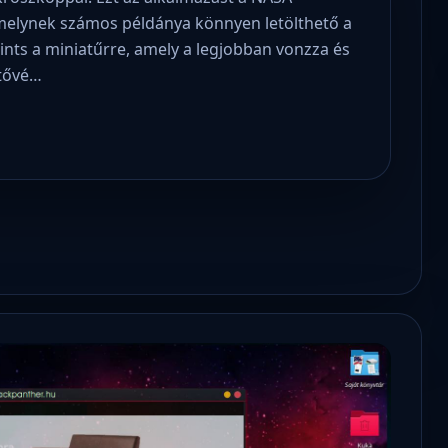
 amelynek számos példánya könnyen letölthető a
tints a miniatűrre, amely a legjobban vonzza és
etővé…