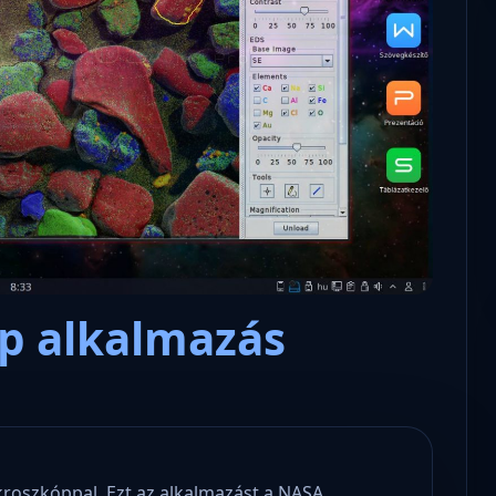
Nyílt levél Tanács Zoltán minisz
lens – a polgári kommunikációs
úrnak, az oktatás és függetlens
tisztikai platform
jövőjéről!
óp alkalmazás
ikroszkóppal. Ezt az alkalmazást a NASA