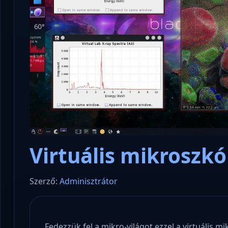
Microsoft odaadta a kulcsokat a
hatóságoknak, hogy visszafejthessék
Konzu
az adatokat.
és sta
Virtuális mikroszk
Szerző:
Adminisztrátor
Fedezzük fel a mikro-világot ezzel a virtuális m