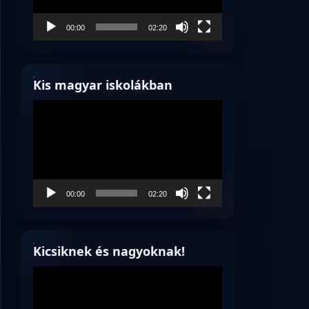
00:00
02:20
Kis magyar iskolákban
Videólejátszó
00:00
02:20
Kicsiknek és nagyoknak!
Videólejátszó