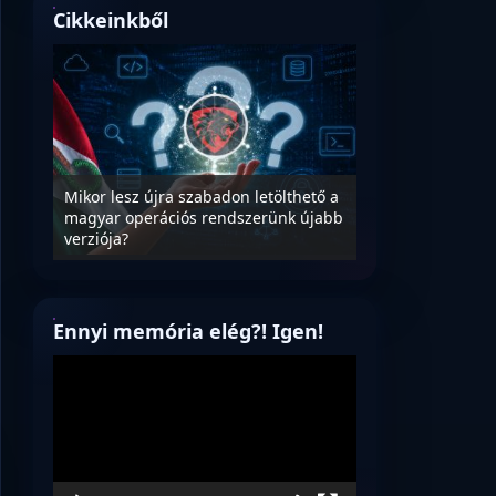
Cikkeinkből
ter
Mikor lesz újra szabadon letölthető a
ég
magyar operációs rendszerünk újabb
A magyar informa
verziója?
szoftverek megtis
Ennyi memória elég?! Igen!
Videólejátszó