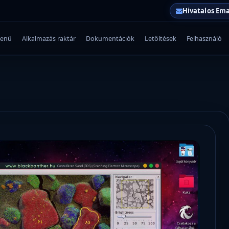
Hivatalos Ema
enü
Alkalmazás raktár
Dokumentációk
Letöltések
Felhasználó