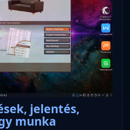
ések, jelentés,
agy munka