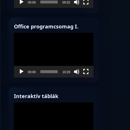
00:00
00:52
Office programcsomag I.
Videólejátszó
00:00
10:20
Interaktív táblák
Videólejátszó