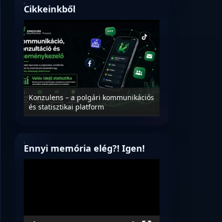
Cikkeinkből
Nyílt levél Tanác
essék
Konzulens – a polgári kommunikációs
úrnak, az oktatá
és statisztikai platform
jövőjéről!
Ennyi memória elég?! Igen!
Videólejátszó