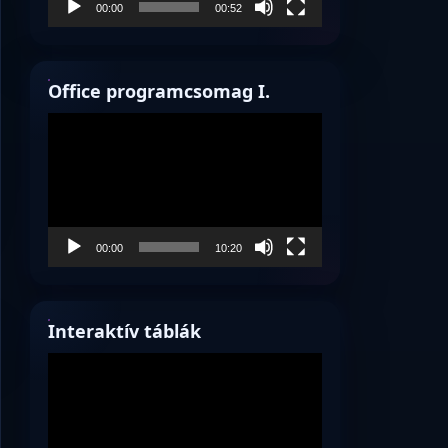
00:00
00:52
Office programcsomag I.
Videólejátszó
00:00
10:20
Interaktív táblák
Videólejátszó