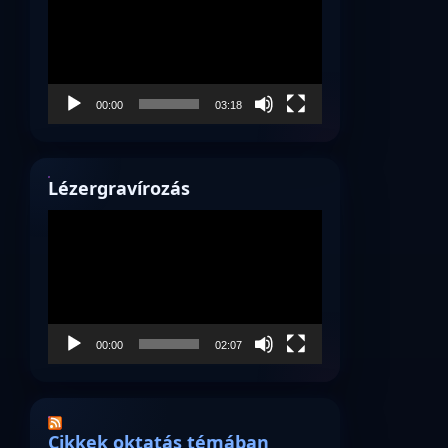
00:00
03:18
Lézergravírozás
Videólejátszó
00:00
02:07
Cikkek oktatás témában