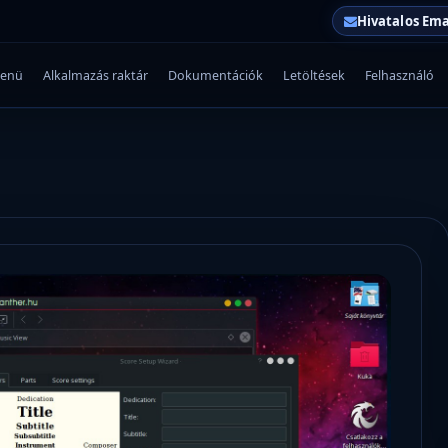
Hivatalos Ema
enü
Alkalmazás raktár
Dokumentációk
Letöltések
Felhasználó