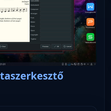
Microsoft odaadta a kulcsokat a
hatóságoknak, hogy visszafejth
az adatokat.
taszerkesztő