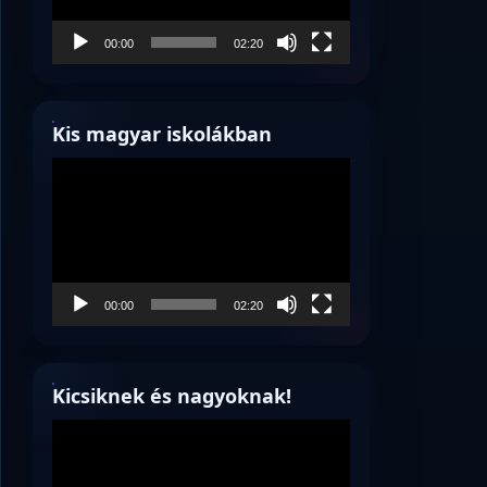
00:00
02:20
Kis magyar iskolákban
Videólejátszó
00:00
02:20
Kicsiknek és nagyoknak!
Videólejátszó