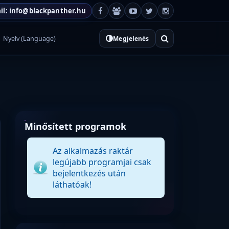
il: info@blackpanther.hu
Nyelv (Language)
Megjelenés
Minősített programok
Az alkalmazás raktár
legújabb programjai csak
bejelentkezés után
láthatóak!