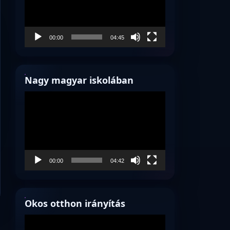
00:00
04:45
Nagy magyar iskolában
Videólejátszó
00:00
04:42
Okos otthon irányítás
Videólejátszó