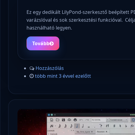
Ez egy dedikált LilyPond-szerkesztő beépített PD
varázslóval és sok szerkesztési funkcióval. Cél
használható legyen.
Tovább
Hozzászólás
több mint 3 évvel ezelőtt