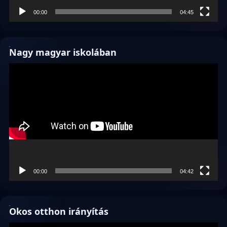
00:00
04:45
Nagy magyar iskolában
Videólejátszó
00:00
04:42
Okos otthon irányítás