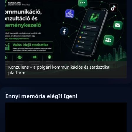
Konzulens – a polgári kommunikációs és statisztikai
N
platform
f
Ennyi memória elég?! Igen!
Videólejátszó