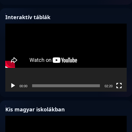
Interaktív táblák
Videólejátszó
00:00
02:20
Kis magyar iskolákban
Videólejátszó