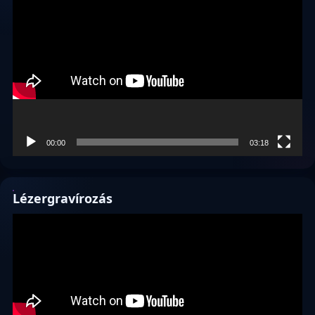
Videólejátszó
00:00
03:18
Lézergravírozás
Videólejátszó