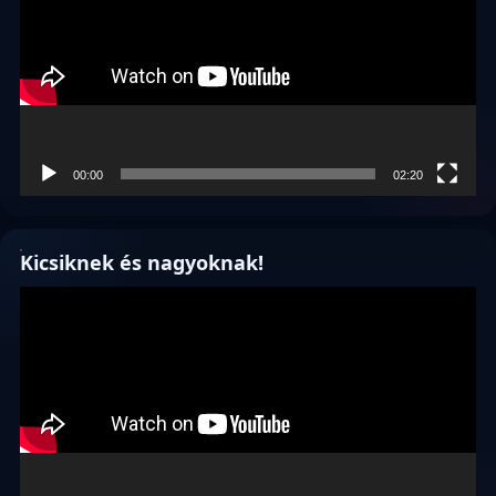
00:00
02:20
Kicsiknek és nagyoknak!
Videólejátszó