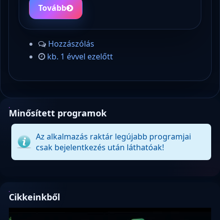
Tovább
Hozzászólás
kb. 1 évvel ezelőtt
Minősített programok
Az alkalmazás raktár legújabb programjai
csak bejelentkezés után láthatóak!
Cikkeinkből