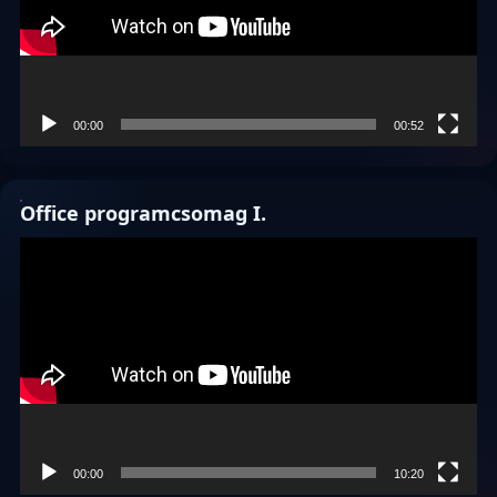
00:00
00:52
Office programcsomag I.
Videólejátszó
00:00
10:20