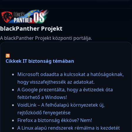
blackPanther Projekt
A blackPanther Projekt központi portálja.
Cikkek IT biztonság témában
Microsoft odaadta a kulcsokat a hatóságoknak,
hogy visszafejthessék az adatokat.
A Google prezentálta, hogy a évtizedek óta
feltörhető a Windows!
VoidLink – A felhőalapú környezetek új,
rejtőzködő fenyegetése
Firefox a biztonság ékköve? Nem!
A Linux alapú rendszerek rémálma is kezdetét