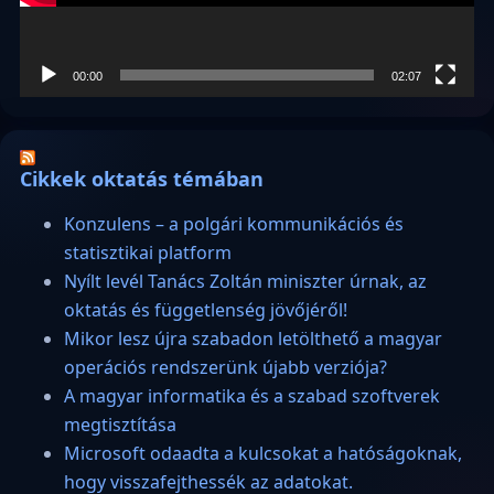
00:00
02:07
Cikkek oktatás témában
Konzulens – a polgári kommunikációs és
statisztikai platform
Nyílt levél Tanács Zoltán miniszter úrnak, az
oktatás és függetlenség jövőjéről!
Mikor lesz újra szabadon letölthető a magyar
operációs rendszerünk újabb verziója?
A magyar informatika és a szabad szoftverek
megtisztítása
Microsoft odaadta a kulcsokat a hatóságoknak,
hogy visszafejthessék az adatokat.