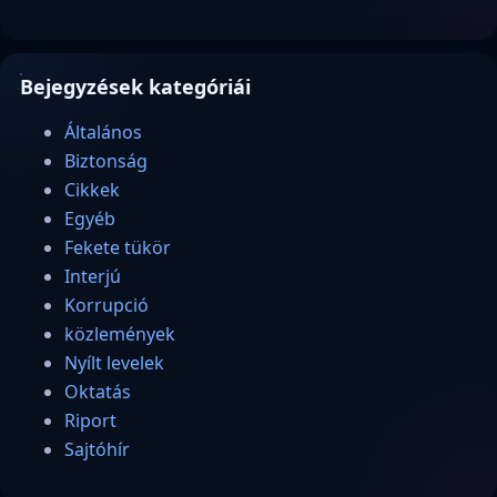
Bejegyzések kategóriái
Általános
Biztonság
Cikkek
Egyéb
Fekete tükör
Interjú
Korrupció
közlemények
Nyílt levelek
Oktatás
Riport
Sajtóhír